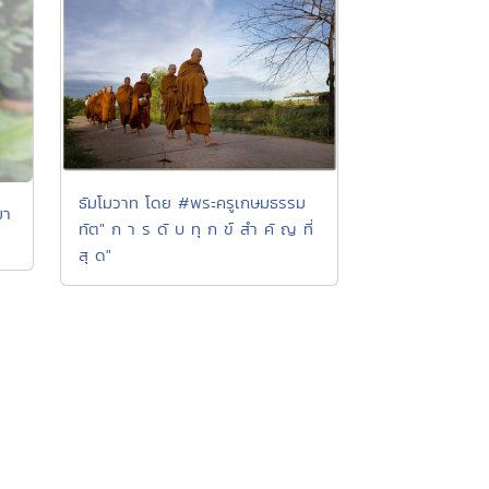
ธัมโมวาท โดย #พระครูเกษมธรรม
มา
ทัต" ก า ร ดั บ ทุ ก ข์ สำ คั ญ ที่
สุ ด"