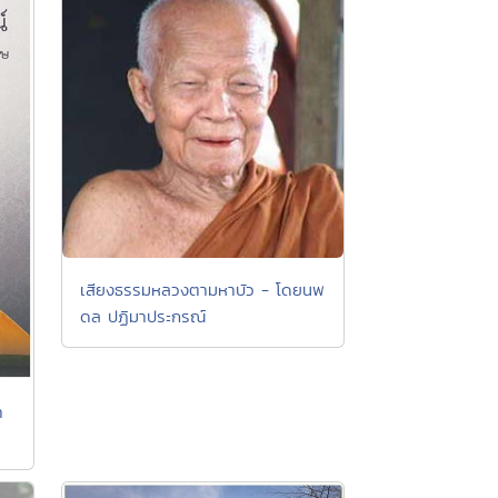
เสียงธรรมหลวงตามหาบัว - โดยนพ
ดล ปฏิมาประกรณ์
า