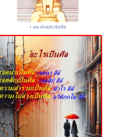
• ๓๓.ปางประทับเรือ