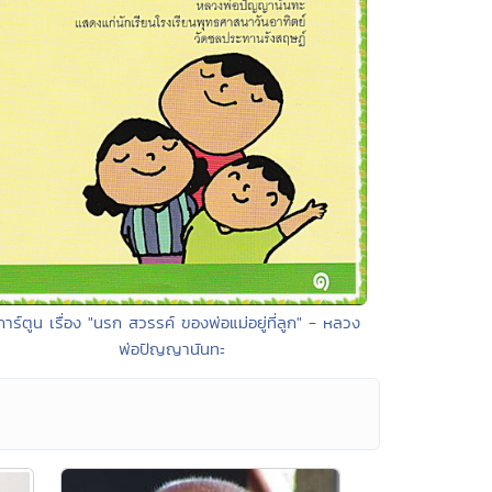
การ์ตูน เรื่อง "นรก สวรรค์ ของพ่อแม่อยู่ที่ลูก" - หลวง
พ่อปัญญานันทะ