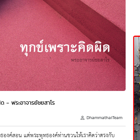
ผิด - พระอาจารย์ชยสาโร
DhammathaiTeam
พุทธองค์สอน แต่พระพุทธองค์ท่านชวนให้เราคิดว่าตรงกับ