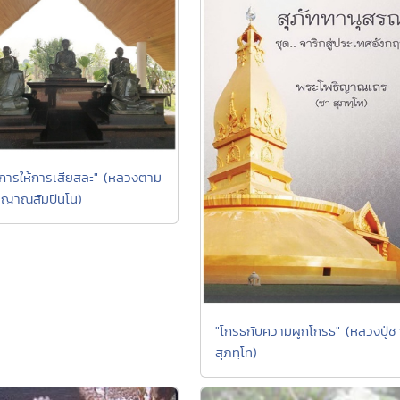
การให้การเสียสละ" (หลวงตาม
 ญาณสัมปันโน)
"โกรธกับความผูกโกรธ" (หลวงปู่ช
สุภทฺโท)