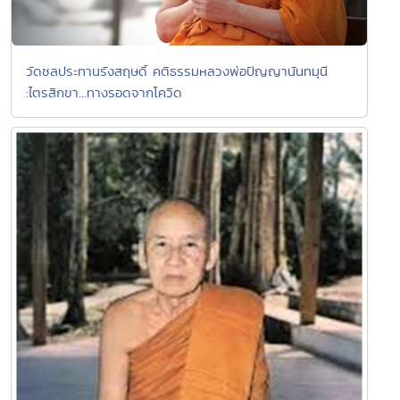
วัดชลประทานรังสฤษดิ์ คติธรรมหลวงพ่อปัญญานันทมุนี
:ไตรสิกขา...ทางรอดจากโควิด