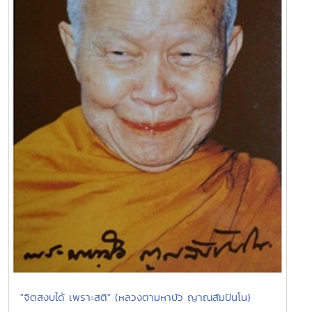
"จิตสงบได้ เพราะสติ" (หลวงตามหาบัว ญาณสัมปันโน)