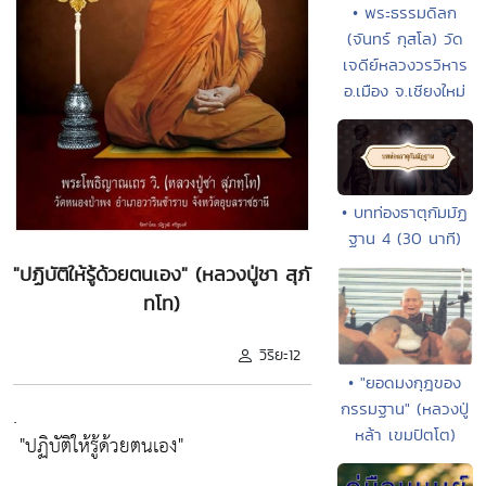
• พระธรรมดิลก
(จันทร์ กุสโล) วัด
เจดีย์หลวงวรวิหาร
อ.เมือง จ.เชียงใหม่
• บทท่องธาตุกัมมัฏ
ฐาน 4 (30 นาที)
"ปฏิบัติให้รู้ด้วยตนเอง" (หลวงปู่ชา สุภั
ทโท)
วิริยะ12
• "ยอดมงกุฎของ
กรรมฐาน" (หลวงปู่
.
หล้า เขมปัตโต)
"ปฏิบัติให้รู้ด้วยตนเอง"