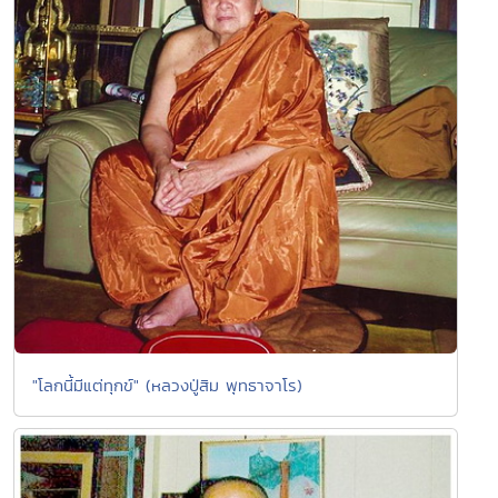
"โลกนี้มีแต่ทุกข์" (หลวงปู่สิม พุทธาจาโร)