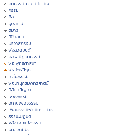
คติธรรม คำคม โดนใจ
กรรม
ศีล
บุญทาน
สมาธิ
วิปัสสนา
ปริวาสกรรม
ฟังสวดมนต์
คอร์สปฏิบัติธรรม
พระพุทธศาสนา
พระไตรปิฏก
หัวข้อธรรม
พจนานุกรมพุทธศาสน์
มิลินทปัญหา
เสียงธรรม
สถานีเพลงธรรมะ
เพลงธรรมะ/ดนตรีสมาธิ
ธรรมะปฏิบัติ
คลังแสงแห่งธรรม
บทสวดมนต์