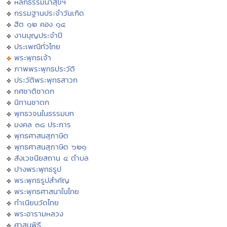
หลักธรรมนำสุขฯ
กรรมฐานประจำวันเกิด
ฮีต ๑๒ คอง ๑๔
งานบุญประจำปี
ประเพณีทั่วไทย
พระพุทธเจ้า
ภาพพระพุทธประวัติ
ประวัติพระพุทธสาวก
ทศชาติชาดก
นิทานชาดก
พุทธวจนในธรรมบท
มงคล ๓๘ ประการ
พุทธศาสนสุภาษิต
พุทธศาสนสุภาษิต ๖๒๑
สังเวชนียสถาน ๔ ตำบล
ปางพระพุทธรูป
พระพุทธรูปสำคัญ
พระพุทธศาสนาในไทย
ทำเนียบวัดไทย
พระอารามหลวง
ศาสนพิธี