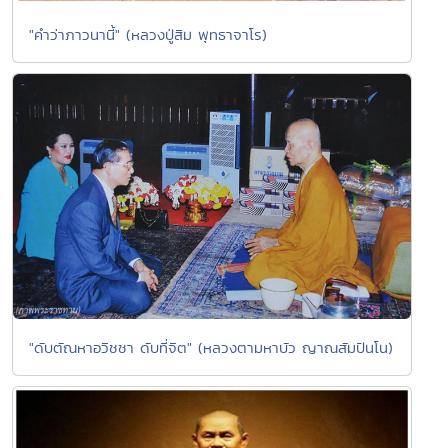
"คำว่าภาวนานี้" (หลวงปู่สิม พุทธาจาโร)
"ดับตัณหาอวิชชา ดับที่จิต" (หลวงตามหาบัว ญาณสัมปันโน)