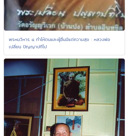
พรหมวิหาร ๔ ทำให้ตนและผู้อื่นมีแต่ความสุข : หลวงพ่อ
เปลี่ยน ปัญญาปทีโป