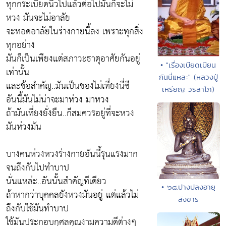
ทุกกระเบียดนิ้วไปแล้วต่อไปมันก็จะไม่
หวง มันจะไม่อาลัย
จะทอดอาลัยในร่างกายนี้ลง เพราะทุกสิ่ง
ทุกอย่าง
มันก็เป็นเพียงแต่สภาวะธาตุอาศัยกันอยู่
• "เรื่องเบียดเบียน
เท่านั้น
กันนี่แหละ" (หลวงปู่
และข้อสำคัญ..มันเป็นของไม่เที่ยงนี่ซี
เหรียญ วรลาโภ)
อันนี้มันไม่น่าจะมาห่วง มาหวง
ถ้ามันเที่ยงยั่งยืน..ก็สมควรอยู่ที่จะหวง
มันห่วงมัน
บางคนห่วงหวงร่างกายอันนี้รุนแรงมาก
จนถึงกับไปทำบาป
นั่นแหล่ะ..อันนั้นสำคัญทีเดียว
• ๖๘.ปางปลงอายุ
ถ้าหากว่าบุคคลยังหวงมันอยู่ แต่แล้วไม่
สังขาร
ถึงกับใช้มันทำบาป
ใช้มันประกอบกุศลคุณงามความดีต่างๆ