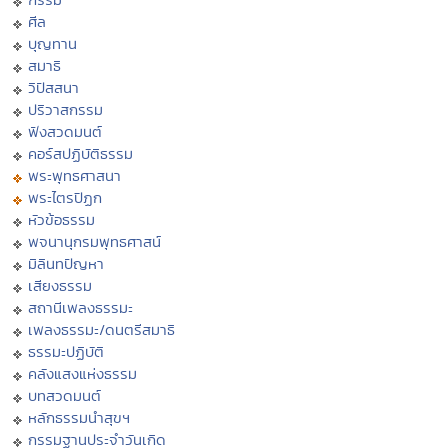
ศีล
บุญทาน
สมาธิ
วิปัสสนา
ปริวาสกรรม
ฟังสวดมนต์
คอร์สปฏิบัติธรรม
พระพุทธศาสนา
พระไตรปิฏก
หัวข้อธรรม
พจนานุกรมพุทธศาสน์
มิลินทปัญหา
เสียงธรรม
สถานีเพลงธรรมะ
เพลงธรรมะ/ดนตรีสมาธิ
ธรรมะปฏิบัติ
คลังแสงแห่งธรรม
บทสวดมนต์
หลักธรรมนำสุขฯ
กรรมฐานประจำวันเกิด