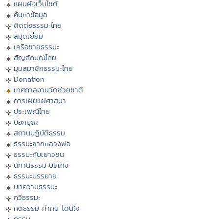
แผนผังเว็บไซต์
ค้นหาข้อมูล
ติดต่อธรรมะไทย
สมุดเยี่ยม
เครือข่ายธรรมะ
สัญลักษณ์ไทย
มุมสมาชิกธรรมะไทย
Donation
เทศกาลงานวัดช่วยชาติ
การเผยแผ่ศาสนา
ประเพณีไทย
บอกบุญ
สถานปฏิบัติธรรม
ธรรมะจากหลวงพ่อ
ธรรมะกับเยาวชน
นิทานธรรมะบันเทิง
ธรรมะบรรยาย
บทความธรรมะ
กวีธรรมะ
คติธรรม คำคม โดนใจ
กรรม