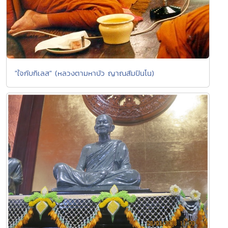
"ใจกับกิเลส" (หลวงตามหาบัว ญาณสัมปันโน)