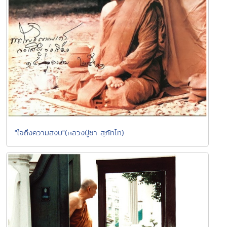
"ใจถึงความสงบ"(หลวงปู่ชา สุภัทโท)