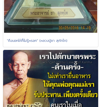
"ถึงบอกให้ก็ไม่รู้หรอก" (หลวงปู่ชา สุภัทโท)