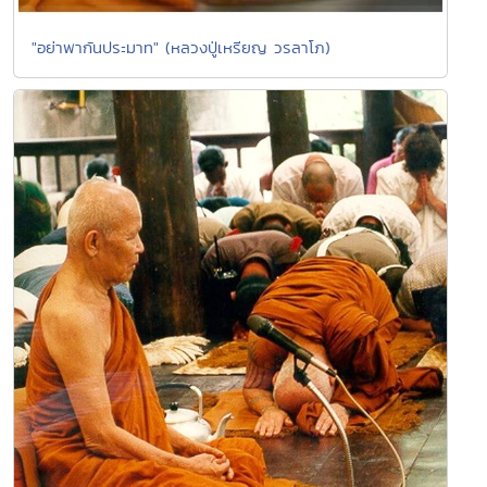
"อย่าพากันประมาท" (หลวงปู่เหรียญ วรลาโภ)