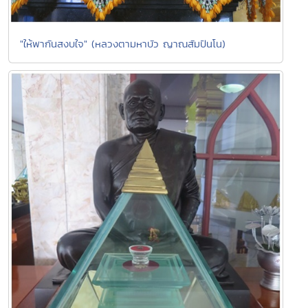
"ให้พากันสงบใจ" (หลวงตามหาบัว ญาณสัมปันโน)