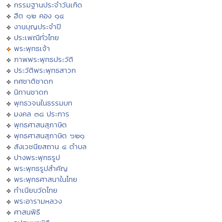
กรรมฐานประจำวันเกิด
ฮีต ๑๒ คอง ๑๔
งานบุญประจำปี
ประเพณีทั่วไทย
พระพุทธเจ้า
ภาพพระพุทธประวัติ
ประวัติพระพุทธสาวก
ทศชาติชาดก
นิทานชาดก
พุทธวจนในธรรมบท
มงคล ๓๘ ประการ
พุทธศาสนสุภาษิต
พุทธศาสนสุภาษิต ๖๒๑
สังเวชนียสถาน ๔ ตำบล
ปางพระพุทธรูป
พระพุทธรูปสำคัญ
พระพุทธศาสนาในไทย
ทำเนียบวัดไทย
พระอารามหลวง
ศาสนพิธี