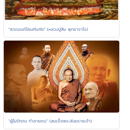
"สวดมนต์ป้องกันภัย" (หลวงปู่สิม พุทธาจาโร)
"ผู้ไม่รักตน ทำลายตน" (สมเด็จพระสังฆราชเจ้า)