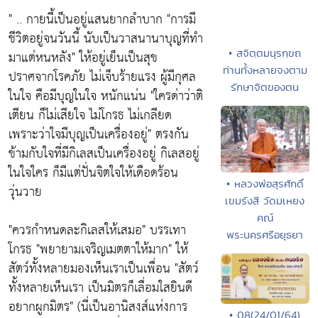
" .. กายนี้เป็นอยู่แสนยากลำบาก
"การมี
ชีวิตอยู่จนวันนี้ นับเป็นวาสนานาบุญที่ทำ
• สจิตฺตมนุรกฺขถ
มาแต่หนหลัง"
ให้อยู่เย็นเป็นสุข
ท่านทั้งหลายจงตาม
ปราศจากโรคภัย ไม่เจ็บร้ายแรง ผู้มีกุศล
รักษาจิตของตน
ในใจ คือมีบุญในใจ หนักแน่น
"ใครด่าว่าติ
เตียน ก็ไม่เสียใจ ไม่โกรธ ไม่เกลียด
เพราะว่าใจมีบุญเป็นเครื่องอยู่"
ตรงกัน
ข้ามกับใจที่มีกิเลสเป็นเครื่องอยู่ กิเลสอยู่
ในใจใคร ก็มีแต่ปั่นจิตใจให้เดือดร้อน
• หลวงพ่อสุรศักดิ์
วุ่นวาย
เขมรังสี วัดมเหยง
คณ์
"ควรกำหนดละกิเลสให้เสมอ"
บรรเทา
พระนครศรีอยุธยา
โกรธ
"พยายามเจริญเมตตาให้มาก"
ให้
สัตว์ทั้งหลายมองเห็นเราเป็นเพื่อน
"สัตว์
ทั้งหลายเห็นเรา เป็นมิตรก็เลื่อมใสยินดี
อยากผูกมิตร"
(นี่เป็นอานิสงส์แห่งการ
• 08(24/01/64)