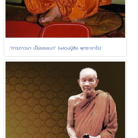
."การภาวนา เป็นของเบา" (หลวงปู่สิม พุทธาจาโร)