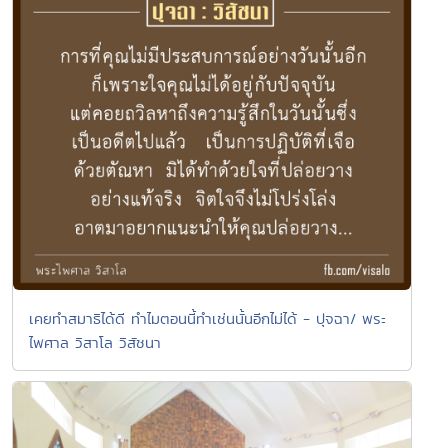
เคยทำสมาธิได้ดี ทำไมตอนนี้ทำเช่นนั้นอีกไม่ได้ - ปุจฉา/ พระ
ไพศาล วิสาโล วิสัชนา