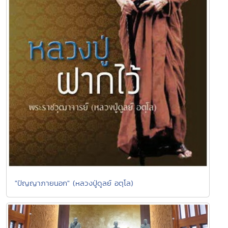
"ปัญญาภายนอก" (หลวงปู่ดูลย์ อตุโล)