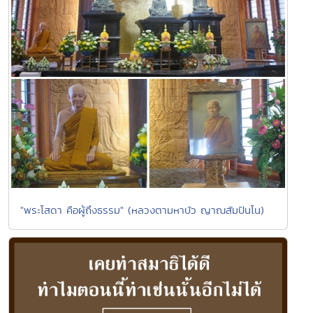
"พระโสดา คือผู้ถึงธรรม" (หลวงตามหาบัว ญาณสัมปันโน)