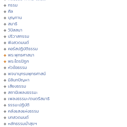
กรรม
ศีล
บุญทาน
สมาธิ
วิปัสสนา
ปริวาสกรรม
ฟังสวดมนต์
คอร์สปฏิบัติธรรม
พระพุทธศาสนา
พระไตรปิฏก
หัวข้อธรรม
พจนานุกรมพุทธศาสน์
มิลินทปัญหา
เสียงธรรม
สถานีเพลงธรรมะ
เพลงธรรมะ/ดนตรีสมาธิ
ธรรมะปฏิบัติ
คลังแสงแห่งธรรม
บทสวดมนต์
หลักธรรมนำสุขฯ