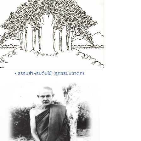
• ธรรมสำหรับต้นไม้ (รุกขธัมมชาดก)