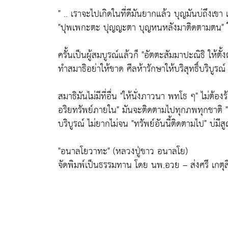
" .. เราจะไปเกิดในที่ดีมันยากแล้ว บุญมันบ่ถึงเข
"ปุพเพกะตะ ปุญญะตา บุญหนหลังมาติดตามตน"
ใ
ครั้นเป็นผู้สมบูรณ์แล้วก็
"อัตตะสัมมาปะณิธิ ให้ตั้ง
ทำสมาธิอย่าให้ขาด ศีลห้ารักษาให้บริสุทธิ์บริบูร
สมาธิมันไม่มีที่อื่น
"ให้นั่งภาวนา พทโธ ๆ"
ไม่ต้องร
อริยทรัพย์ภายใน"
มันจะติดตามไปทุกภพทุกชาติ
บริบูรณ์ ไม่ยากไม่จน
"ทรัพย์อันนี้ติดตามไป"
บ่มีส
"อนาลโยวาทะ"
(หลวงปู่ขาว อนาลโย)
จัดพิมพ์เป็นธรรมทาน โดย นพ.อวย – ส่งศรี เกตุ