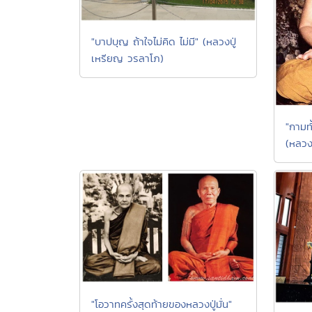
"บาปบุญ ถ้าใจไม่คิด ไม่มี" (หลวงปู่
เหรียญ วรลาโภ)
"กามทั
(หลวง
"โอวาทครั้งสุดท้ายของหลวงปู่มั่น"