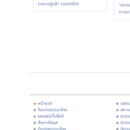
(หลวงปู่หล้า เขมปตฺโต)
"ธรรม
ตามหา
หน้าแรก
บอก
ทีมงานธรรมะไทย
สถาน
แผนผังเว็บไซต์
ธรรม
ค้นหาข้อมูล
ธรรม
ติดต่อธรรมะไทย
นิทาน