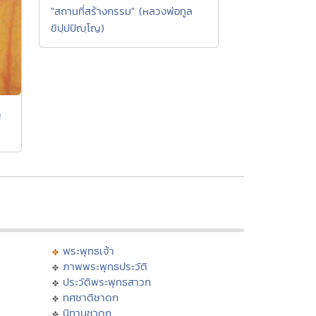
"สถานที่สร้างกรรม" (หลวงพ่อทูล
ขิปฺปปัญฺโญ)
ญ
พระพุทธเจ้า
ภาพพระพุทธประวัติ
ประวัติพระพุทธสาวก
ทศชาติชาดก
นิทานชาดก