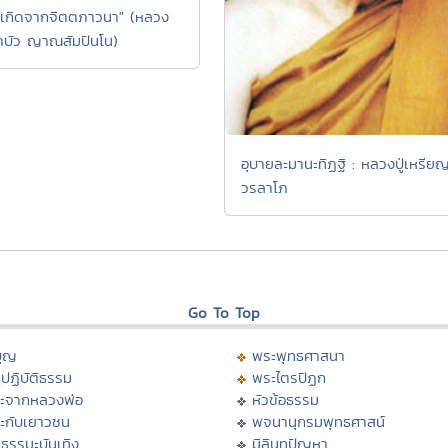
เกิดจากจิตตภาวนา" (หลวง
บัว ญาณสัมปันโน)
อุบายละมานะทิฏฐิ : หลวงปู่เหรีย
วรลาโภ
Go To Top
บุญ
พระพุทธศาสนา
ปฏิบัติธรรม
พระไตรปิฏก
ะจากหลวงพ่อ
หัวข้อธรรม
ะกับเยาวชน
พจนานุกรมพุทธศาสน์
ธรรมะบันเทิง
มิลินทปัญหา