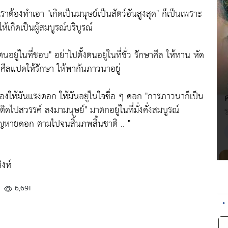
า เราต้องทำเอา
"เกิดเป็นมนุษย์เป็นสัตว์อันสูงสุด"
ก็เป็นเพราะ
ห้เกิดเป็นผู้สมบูรณ์บริบูรณ์
ตนอยู่ในที่ชอบ"
อย่าไปตั้งตนอยู่ในที่ชั่ว รักษาศีล ให้ทาน หัด
ณ์ ศีลแปดให้รักษา ให้พากันภาวนาอยู่
้องให้มันแรงดอก ให้มันอยู่ในใจซื่อ ๆ ดอก
"การภาวนาก็เป็น
"ติดไปสวรรค์ ลงมามนุษย์"
มาตกอยู่ในที่มั่งคั่งสมบูรณ์
ูญหายดอก ตามไปจนสิ้นภพสิ้นชาติ .. "
สิงห์
6,691
•