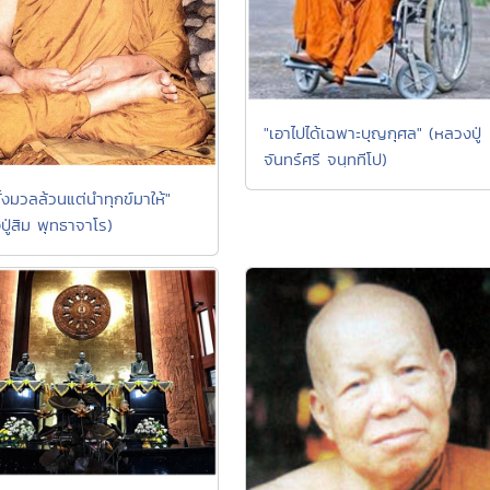
"เอาไปได้เฉพาะบุญกุศล" (หลวงปู่
จันทร์ศรี จนฺททีโป)
้งมวลล้วนแต่นำทุกข์มาให้"
ปู่สิม พุทธาจาโร)