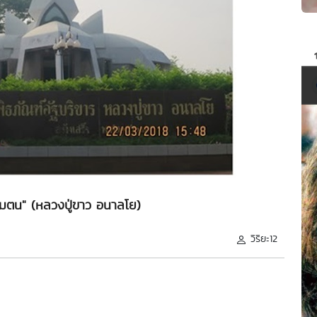
มตน" (หลวงปู่ขาว อนาลโย)
วิริยะ12