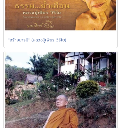
"สร้างบารมี" (หลวงปู่เพียร วิริโย)