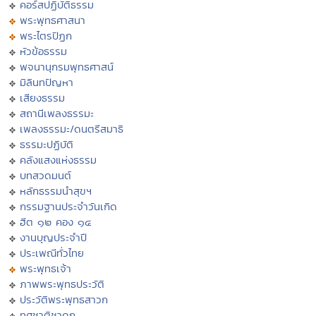
คอร์สปฏิบัติธรรม
พระพุทธศาสนา
พระไตรปิฏก
หัวข้อธรรม
พจนานุกรมพุทธศาสน์
มิลินทปัญหา
เสียงธรรม
สถานีเพลงธรรมะ
เพลงธรรมะ/ดนตรีสมาธิ
ธรรมะปฏิบัติ
คลังแสงแห่งธรรม
บทสวดมนต์
หลักธรรมนำสุขฯ
กรรมฐานประจำวันเกิด
ฮีต ๑๒ คอง ๑๔
งานบุญประจำปี
ประเพณีทั่วไทย
พระพุทธเจ้า
ภาพพระพุทธประวัติ
ประวัติพระพุทธสาวก
ทศชาติชาดก