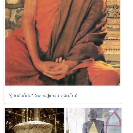
"รู้ทันมันก็ดับ" (หลวงปู่แหวน สุจิณฺโณ)