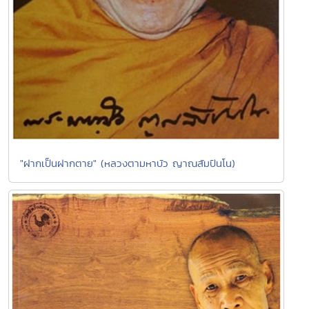
"ฝากเป็นฝากตาย" (หลวงตามหาบัว ญาณสัมปันโน)