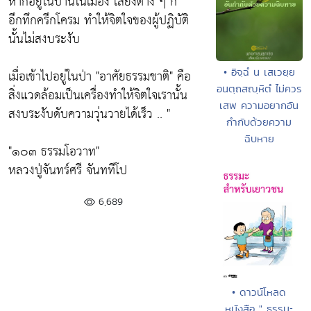
หากอยู่ในบ้านในเมือง เสียงต่าง ๆ ก็
อึกทึกครึกโครม ทำให้จิตใจของผู้ปฏิบัติ
นั้นไม่สงบระงับ
• อิจฺฉํ น เสเวยฺย
เมื่อเข้าไปอยู่ในป่า
"อาศัยธรรมชาติ"
คือ
อนตฺถสญฺหิตํ ไม่ควร
สิ่งแวดล้อมเป็นเครื่องทำให้จิตใจเรานั้น
เสพ ความอยากอัน
สงบระงับดับความวุ่นวายได้เร็ว .. "
กำกับด้วยความ
ฉิบหาย
"๑๐๓ ธรรมโอวาท"
หลวงปู่จันทร์ศรี จันททีโป
6,689
• ดาวน์โหลด
หนังสือ " ธรรมะ