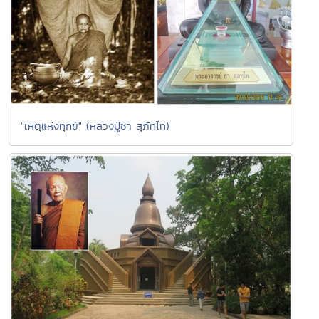
"เหตุแห่งทุกข์" (หลวงปู่ชา สุภัทโท)