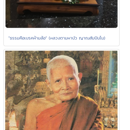
"ธรรมคือเบรคห้ามล้อ" (หลวงตามหาบัว ญาณสัมปันโน)