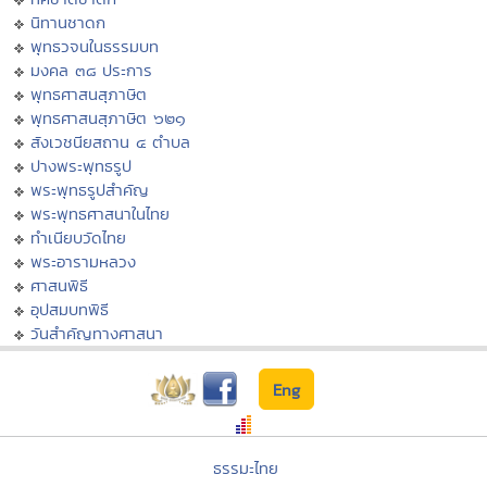
นิทานชาดก
พุทธวจนในธรรมบท
มงคล ๓๘ ประการ
พุทธศาสนสุภาษิต
พุทธศาสนสุภาษิต ๖๒๑
สังเวชนียสถาน ๔ ตำบล
ปางพระพุทธรูป
พระพุทธรูปสำคัญ
พระพุทธศาสนาในไทย
ทำเนียบวัดไทย
พระอารามหลวง
ศาสนพิธี
อุปสมบทพิธี
วันสำคัญทางศาสนา
Eng
ธรรมะไทย