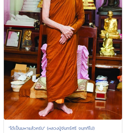
"ได้เป็นมหาแล้วครับ" (หลวงปู่จันทร์ศรี จนฺททีโป)