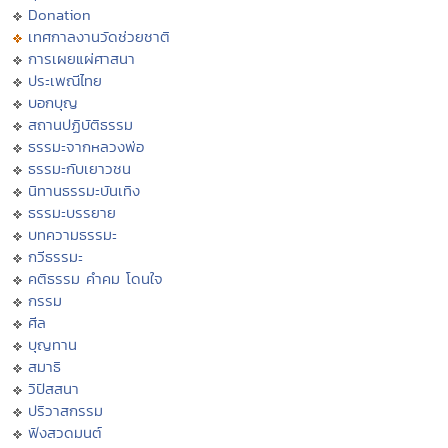
Donation
เทศกาลงานวัดช่วยชาติ
การเผยแผ่ศาสนา
ประเพณีไทย
บอกบุญ
สถานปฏิบัติธรรม
ธรรมะจากหลวงพ่อ
ธรรมะกับเยาวชน
นิทานธรรมะบันเทิง
ธรรมะบรรยาย
บทความธรรมะ
กวีธรรมะ
คติธรรม คำคม โดนใจ
กรรม
ศีล
บุญทาน
สมาธิ
วิปัสสนา
ปริวาสกรรม
ฟังสวดมนต์