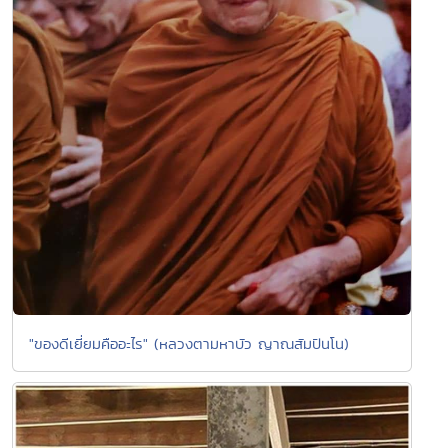
"ของดีเยี่ยมคืออะไร" (หลวงตามหาบัว ญาณสัมปันโน)