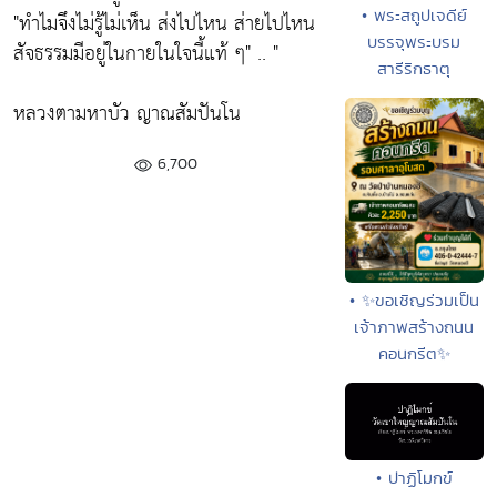
• พระสถูปเจดีย์
"ทำไมจึงไม่รู้ไม่เห็น ส่งไปไหน ส่ายไปไหน
บรรจุพระบรม
สัจธรรมมีอยู่ในกายในใจนี้แท้ ๆ"
.. "
สารีริกธาตุ
หลวงตามหาบัว ญาณสัมปันโน
6,700
• ✨ขอเชิญร่วมเป็น
เจ้าภาพสร้างถนน
คอนกรีต✨
• ปาฏิโมกข์