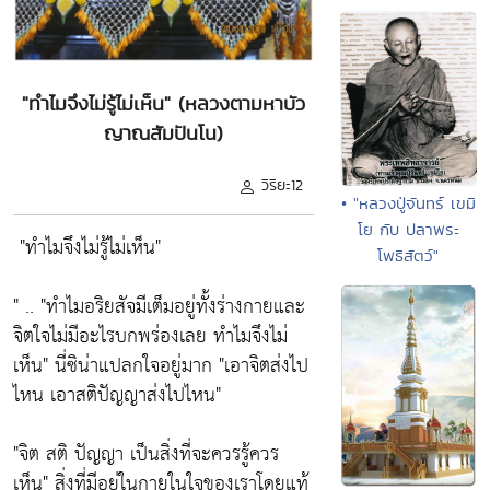
"ทำไมจึงไม่รู้ไม่เห็น" (หลวงตามหาบัว
ญาณสัมปันโน)
วิริยะ12
• "หลวงปู่จันทร์ เขมิ
โย กับ ปลาพระ
"ทำไมจึงไม่รู้ไม่เห็น"
โพธิสัตว์"
" ..
"ทำไมอริยสัจมีเต็มอยู่ทั้งร่างกายและ
จิตใจไม่มีอะไรบกพร่องเลย ทำไมจึงไม่
เห็น"
นี่ซิน่าแปลกใจอยู่มาก
"เอาจิตส่งไป
ไหน เอาสติปัญญาส่งไปไหน"
"จิต สติ ปัญญา เป็นสิ่งที่จะควรรู้ควร
เห็น"
สิ่งที่มีอยู่ในกายในใจของเราโดยแท้