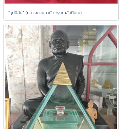
"อุปนิสัย" (หลวงตามหาบัว ญาณสัมปันโน)