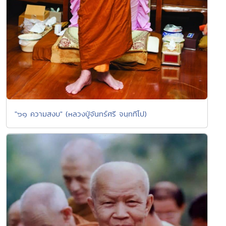
"๖๑ ความสงบ" (หลวงปู่จันทร์ศรี จนฺททีโป)