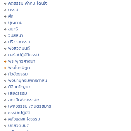
คติธรรม คำคม โดนใจ
กรรม
ศีล
บุญทาน
สมาธิ
วิปัสสนา
ปริวาสกรรม
ฟังสวดมนต์
คอร์สปฏิบัติธรรม
พระพุทธศาสนา
พระไตรปิฏก
หัวข้อธรรม
พจนานุกรมพุทธศาสน์
มิลินทปัญหา
เสียงธรรม
สถานีเพลงธรรมะ
เพลงธรรมะ/ดนตรีสมาธิ
ธรรมะปฏิบัติ
คลังแสงแห่งธรรม
บทสวดมนต์