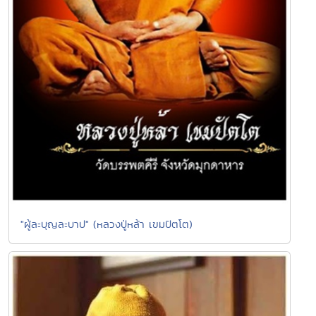
"ผู้ละบุญละบาป" (หลวงปู่หล้า เขมปัตโต)