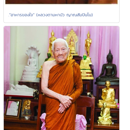
."อาหารของใจ" (หลวงตามหาบัว ญาณสัมปันโน)