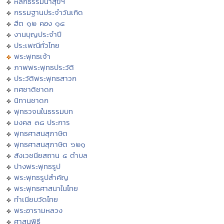
หลักธรรมนำสุขฯ
กรรมฐานประจำวันเกิด
ฮีต ๑๒ คอง ๑๔
งานบุญประจำปี
ประเพณีทั่วไทย
พระพุทธเจ้า
ภาพพระพุทธประวัติ
ประวัติพระพุทธสาวก
ทศชาติชาดก
นิทานชาดก
พุทธวจนในธรรมบท
มงคล ๓๘ ประการ
พุทธศาสนสุภาษิต
พุทธศาสนสุภาษิต ๖๒๑
สังเวชนียสถาน ๔ ตำบล
ปางพระพุทธรูป
พระพุทธรูปสำคัญ
พระพุทธศาสนาในไทย
ทำเนียบวัดไทย
พระอารามหลวง
ศาสนพิธี