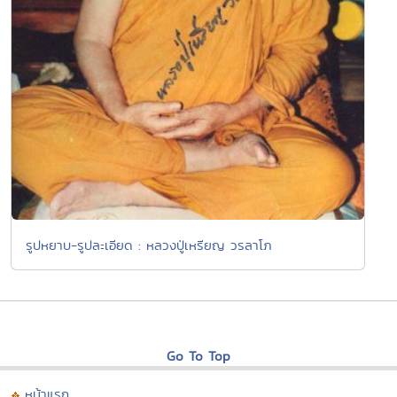
รูปหยาบ-รูปละเอียด : หลวงปู่เหรียญ วรลาโภ
Go To Top
หน้าแรก