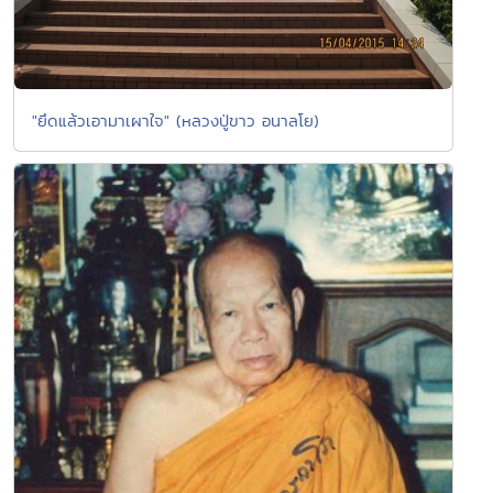
"ยึดแล้วเอามาเผาใจ" (หลวงปู่ขาว อนาลโย)