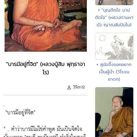
• "บุญติดใจ บาป
ติดใจ" (หลวงตามหา
บัว ญาณสัมปันโน)
"บารมีอยู่ที่จิต" (หลวงปู่สิม พุทฺธาจา
• สุนัขจิ้งจอกอยาก
เป็นผู้นำ (วิโรจน
โร)
ชาดก)
วิริยะ12
.
"บารมีอยู่ที่จิต"
" .. คำว่าบารมีไม่ใช่คำพูด มันเป็นจิตใจ