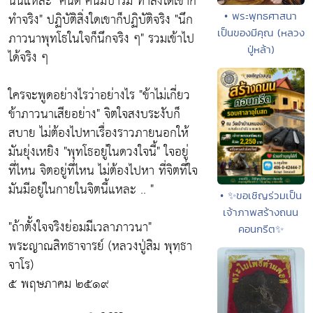
นั่นแหละ
"คนดี คนมีบารมี ทำสิ่งใดเขาก็
• พระพุทธศาสนา
ทำจริง"
ปฏิบัติสิ่งใดเขาก็ปฏิบัติจริง
"นึก
เป็นของมีคุณ (หลวง
ภาวนาพุทโธในใจก็นึกจริง ๆ"
รวมเข้าไป
ปู่หล้า)
ได้จริง ๆ
ใครจะพูดอย่างไรว่าอย่างไร
"ข้าไม่เกี่ยว
ข้าภาวนาเสียอย่าง"
จิตใจสงบระงับก็
สบาย ไม่ต้องไปหาเรื่องราวภายนอกให้
มันยุ่งเหยิง
"พุทโธอยู่ในดวงใจนี้"
ใจอยู่
ที่ไหน จิตอยู่ที่ไหน ไม่ต้องไปหา ที่จิตที่ใจ
มันมีอยู่ในกายในจิตนี้แหละ .. "
• ✨ขอเชิญร่วมเป็น
เจ้าภาพสร้างถนน
"ถ้าตั้งใจจริงย่อมมีเวลาภาวนา"
คอนกรีต✨
พระญาณสิทธาจารย์ (หลวงปู่สิม พุทฺธา
จาโร)
๕ พฤษภาคม ๒๕๑๙