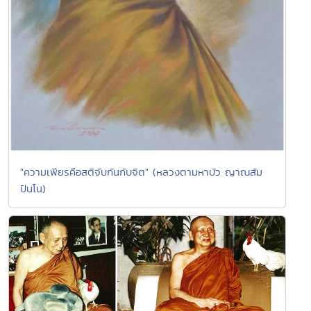
"ความเพียรคือสติจับกันกับจิต" (หลวงตามหาบัว ญาณสัม
ปันโน)