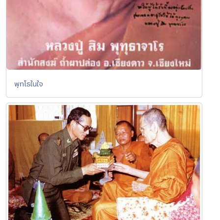
พุทโธในใจ