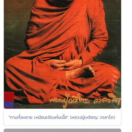
"กามทั้งหลาย เหมือนเขียงหั่นเนื้อ" (หลวงปู่เหรียญ วรลาโภ)