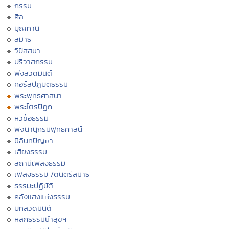
กรรม
ศีล
บุญทาน
สมาธิ
วิปัสสนา
ปริวาสกรรม
ฟังสวดมนต์
คอร์สปฏิบัติธรรม
พระพุทธศาสนา
พระไตรปิฏก
หัวข้อธรรม
พจนานุกรมพุทธศาสน์
มิลินทปัญหา
เสียงธรรม
สถานีเพลงธรรมะ
เพลงธรรมะ/ดนตรีสมาธิ
ธรรมะปฏิบัติ
คลังแสงแห่งธรรม
บทสวดมนต์
หลักธรรมนำสุขฯ