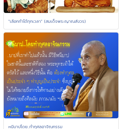
"เลือกทำได้ทุกเวลา" (สมเด็จพระญาณสังวร)
หนีบาปโดย..ทำกุศลอาจิณกรรม