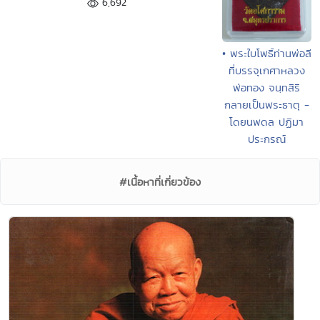
6,692
• พระใบโพธิ์ท่านพ่อลี
ที่บรรจุเกศาหลวง
พ่อทอง จนฺทสิริ
กลายเป็นพระธาตุ -
โดยนพดล ปฏิมา
ประกรณ์
#เนื้อหาที่เกี่ยวข้อง