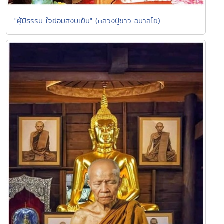
"ผู้มีธรรม ใจย่อมสงบเย็น" (หลวงปู่ขาว อนาลโย)