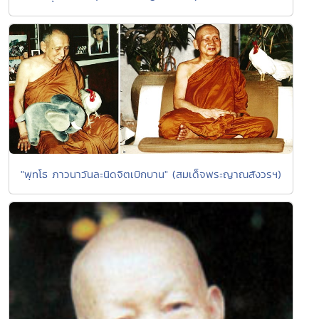
"พุทโธ ภาวนาวันละนิดจิตเบิกบาน" (สมเด็จพระญาณสังวรฯ)