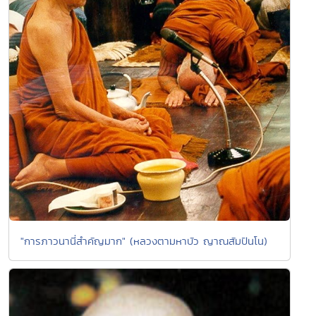
"การภาวนานี่สำคัญมาก" (หลวงตามหาบัว ญาณสัมปันโน)