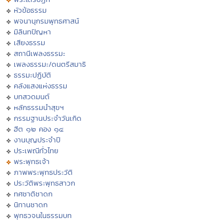
หัวข้อธรรม
พจนานุกรมพุทธศาสน์
มิลินทปัญหา
เสียงธรรม
สถานีเพลงธรรมะ
เพลงธรรมะ/ดนตรีสมาธิ
ธรรมะปฏิบัติ
คลังแสงแห่งธรรม
บทสวดมนต์
หลักธรรมนำสุขฯ
กรรมฐานประจำวันเกิด
ฮีต ๑๒ คอง ๑๔
งานบุญประจำปี
ประเพณีทั่วไทย
พระพุทธเจ้า
ภาพพระพุทธประวัติ
ประวัติพระพุทธสาวก
ทศชาติชาดก
นิทานชาดก
พุทธวจนในธรรมบท