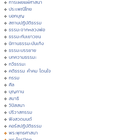
การเผยแผ่ศาสนา
ประเพณีไทย
บอกบุญ
สถานปฏิบัติธรรม
ธรรมะจากหลวงพ่อ
ธรรมะกับเยาวชน
นิทานธรรมะบันเทิง
ธรรมะบรรยาย
บทความธรรมะ
กวีธรรมะ
คติธรรม คำคม โดนใจ
กรรม
ศีล
บุญทาน
สมาธิ
วิปัสสนา
ปริวาสกรรม
ฟังสวดมนต์
คอร์สปฏิบัติธรรม
พระพุทธศาสนา
พระไตรปิฏก