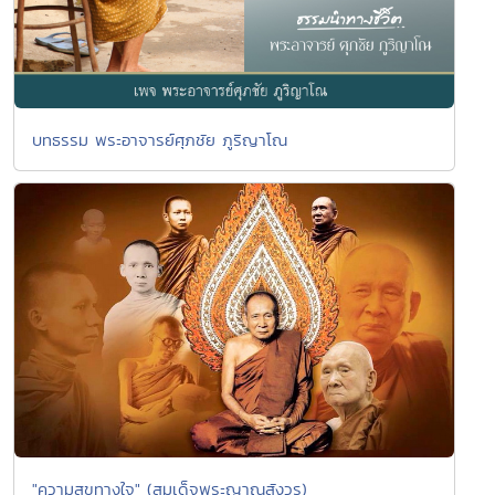
บทธรรม พระอาจารย์ศุภชัย ภูริญาโณ
"ความสุขทางใจ" (สมเด็จพระญาณสังวร)