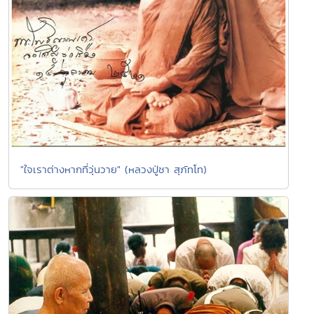
"ใจเราต่างหากที่วุ่นวาย" (หลวงปู่ชา สุภัทโท)