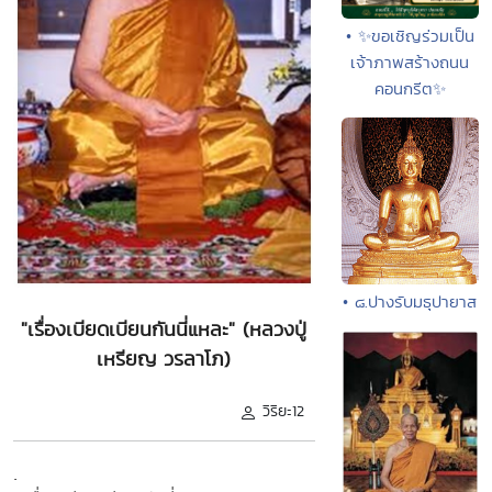
• ✨ขอเชิญร่วมเป็น
เจ้าภาพสร้างถนน
คอนกรีต✨
• ๘.ปางรับมธุปายาส
"เรื่องเบียดเบียนกันนี่แหละ" (หลวงปู่
เหรียญ วรลาโภ)
วิริยะ12
.