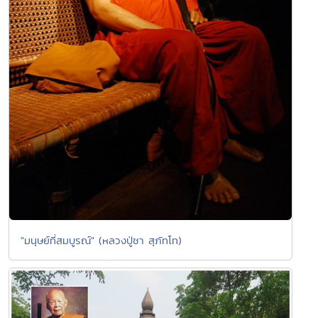
"มนุษย์ที่สมบูรณ์" (หลวงปู่ชา สุภัทโท)