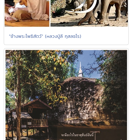
"ช้างพระโพธิสัตว์" (หลวงปู่ลี กุสลธโร)