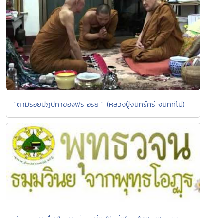
"ตามรอยปฏิปทาของพระอริยะ" (หลวงปู่จนทร์ศรี จันททีโป)