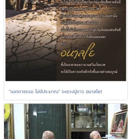
"เมตตาธรรม ไม่มีประมาณ" (หลวงปู่ขาว อนาลโย)