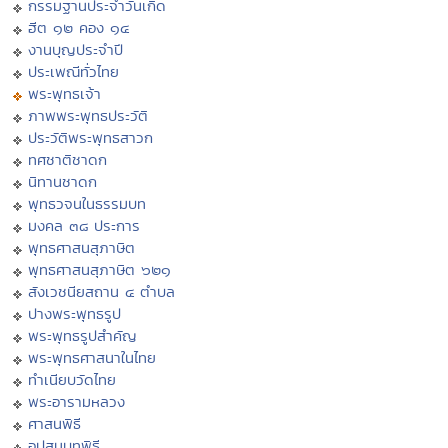
กรรมฐานประจำวันเกิด
ฮีต ๑๒ คอง ๑๔
งานบุญประจำปี
ประเพณีทั่วไทย
พระพุทธเจ้า
ภาพพระพุทธประวัติ
ประวัติพระพุทธสาวก
ทศชาติชาดก
นิทานชาดก
พุทธวจนในธรรมบท
มงคล ๓๘ ประการ
พุทธศาสนสุภาษิต
พุทธศาสนสุภาษิต ๖๒๑
สังเวชนียสถาน ๔ ตำบล
ปางพระพุทธรูป
พระพุทธรูปสำคัญ
พระพุทธศาสนาในไทย
ทำเนียบวัดไทย
พระอารามหลวง
ศาสนพิธี
อุปสมบทพิธี