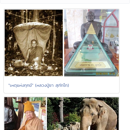
"เหตุแห่งทุกข์" (หลวงปู่ชา สุภัทโท)