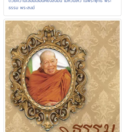
ด้วยความเลื่อมใสอันหยั่งลงมั่น ไม่หวั่นไหว ในพระพุทธ พระ
ธรรม พระสงฆ์