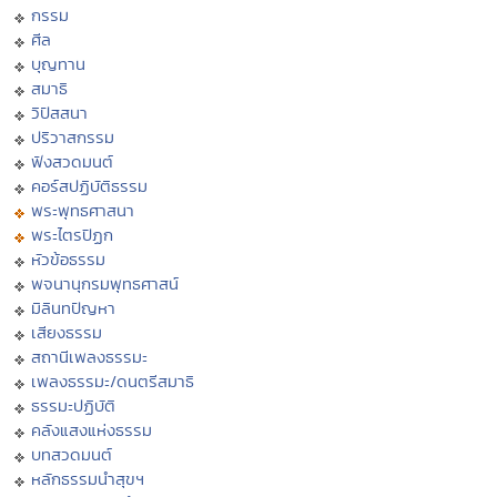
กรรม
ศีล
บุญทาน
สมาธิ
วิปัสสนา
ปริวาสกรรม
ฟังสวดมนต์
คอร์สปฏิบัติธรรม
พระพุทธศาสนา
พระไตรปิฏก
หัวข้อธรรม
พจนานุกรมพุทธศาสน์
มิลินทปัญหา
เสียงธรรม
สถานีเพลงธรรมะ
เพลงธรรมะ/ดนตรีสมาธิ
ธรรมะปฏิบัติ
คลังแสงแห่งธรรม
บทสวดมนต์
หลักธรรมนำสุขฯ