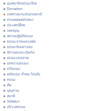
มุมสมาชิกธรรมะไทย
Donation
เทศกาลงานวัดช่วยชาติ
การเผยแผ่ศาสนา
ประเพณีไทย
บอกบุญ
สถานปฏิบัติธรรม
ธรรมะจากหลวงพ่อ
ธรรมะกับเยาวชน
นิทานธรรมะบันเทิง
ธรรมะบรรยาย
บทความธรรมะ
กวีธรรมะ
คติธรรม คำคม โดนใจ
กรรม
ศีล
บุญทาน
สมาธิ
วิปัสสนา
ปริวาสกรรม