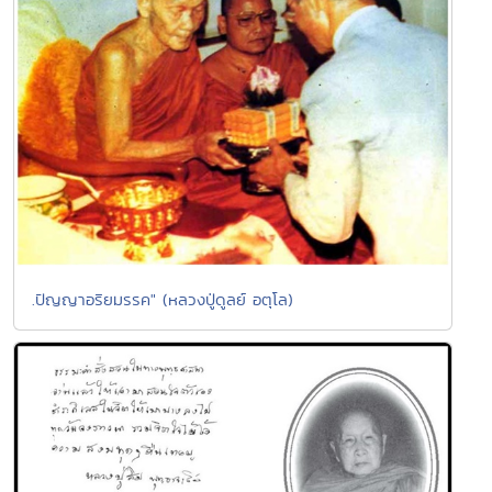
.ปัญญาอริยมรรค" (หลวงปู่ดูลย์ อตุโล)