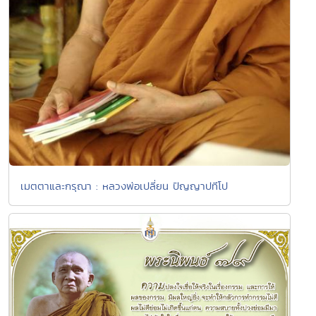
เมตตาและกรุณา : หลวงพ่อเปลี่ยน ปัญญาปทีโป