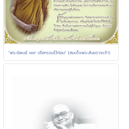
"พระนิพนธ์ ๗๙ เชื่อกรรมไว้ก่อน" (สมเด็จพระสังฆราชเจ้า)