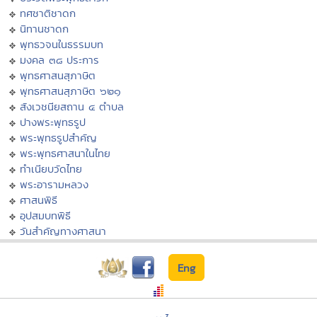
ทศชาติชาดก
นิทานชาดก
พุทธวจนในธรรมบท
มงคล ๓๘ ประการ
พุทธศาสนสุภาษิต
พุทธศาสนสุภาษิต ๖๒๑
สังเวชนียสถาน ๔ ตำบล
ปางพระพุทธรูป
พระพุทธรูปสำคัญ
พระพุทธศาสนาในไทย
ทำเนียบวัดไทย
พระอารามหลวง
ศาสนพิธี
อุปสมบทพิธี
วันสำคัญทางศาสนา
Eng