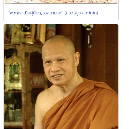
"พวกเราเป็นผู้มีบุญวาสนามาก" (หลวงปู่ชา สุภัทโท)