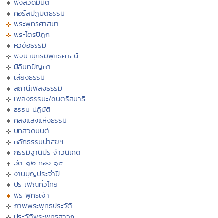
ฟังสวดมนต์
คอร์สปฏิบัติธรรม
พระพุทธศาสนา
พระไตรปิฏก
หัวข้อธรรม
พจนานุกรมพุทธศาสน์
มิลินทปัญหา
เสียงธรรม
สถานีเพลงธรรมะ
เพลงธรรมะ/ดนตรีสมาธิ
ธรรมะปฏิบัติ
คลังแสงแห่งธรรม
บทสวดมนต์
หลักธรรมนำสุขฯ
กรรมฐานประจำวันเกิด
ฮีต ๑๒ คอง ๑๔
งานบุญประจำปี
ประเพณีทั่วไทย
พระพุทธเจ้า
ภาพพระพุทธประวัติ
ประวัติพระพุทธสาวก