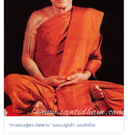
"ทางตรงสู่พระนิพพาน" (หลวงปู่หล้า เขมปัตโต)