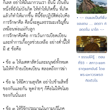
กิเลส อย่าให้มันมากวนเรา อันนี้ เป็นอัน
หนึ่งที่ยังไม่บังเกิด ให้ทำให้เกิดขึ้น ที่เกิด
แล้วก็ทำให้มากขึ้น ทีนี้ข้อปฏิบัติต่อไปคือ
• -:- ตนแลเป็นที่พึ่ง
การรักษาศีล ศีลนี้จะดูแลธรรมะเจริญขึ้น
ของตน ..... อตฺตา หิ
เหมือนพ่อแม่กับลูก
อตฺตโน นาโถ -:-
การรักษาศีลคือ การเว้นการเบียดเบียน
และทำการเกื้อกูลช่วยเหลือ อย่างต่ำนี้ให้
มี ๕ ข้อคือ
• ธรรมให้รู้ : ตอน
• ข้อ ๑ ให้เมตตาสัตว์และมนุษย์ทั้งหมด
ที่93 - สภาวะแยก
ไม่ให้ทำร้ายเบียดเบียน ตลอดถึงการฆ่า
ธาตุแยกขันธ์ โดย
พระมหาวรพรต
กิตติวโร
• ข้อ ๒ ให้มีความสุจริต อย่าไปข้ามสิทธิ์
ของกันและกัน พูดง่ายๆ ก็คือไม่ให้ขโมย
ของกันนั่นเอง
• ข้อ ๓ ให้รู้จักประมาณในกามบริโภค