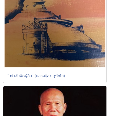
"อย่าจับผิดผู้อื่น" (หลวงปู่ชา สุภัทโท)