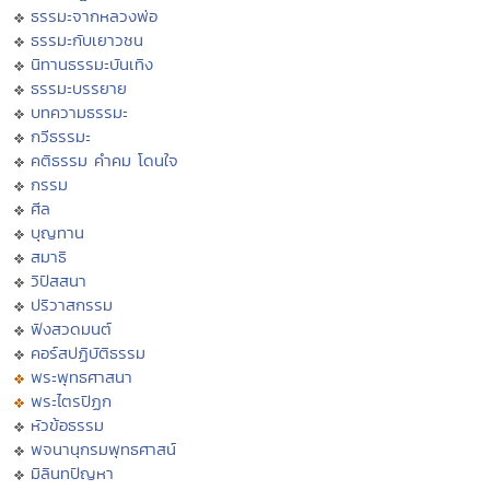
ธรรมะจากหลวงพ่อ
ธรรมะกับเยาวชน
นิทานธรรมะบันเทิง
ธรรมะบรรยาย
บทความธรรมะ
กวีธรรมะ
คติธรรม คำคม โดนใจ
กรรม
ศีล
บุญทาน
สมาธิ
วิปัสสนา
ปริวาสกรรม
ฟังสวดมนต์
คอร์สปฏิบัติธรรม
พระพุทธศาสนา
พระไตรปิฏก
หัวข้อธรรม
พจนานุกรมพุทธศาสน์
มิลินทปัญหา