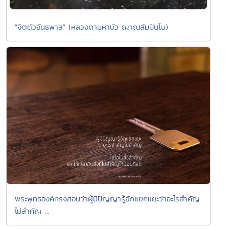
"จิตตัวอันธพาล" (หลวงตามหาบัว ญาณสัมปันโน)
พระพุทธองค์ทรงสอนว่าผู้มีปัญญารู้จักแยกแยะว่าอะไรสำคัญ
ไม่สำคัญ ...