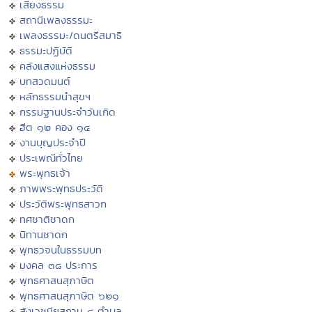
เสียงธรรม
สถานีเพลงธรรมะ
เพลงธรรมะ/ดนตรีสมาธิ
ธรรมะปฏิบัติ
คลังแสงแห่งธรรม
บทสวดมนต์
หลักธรรมนำสุขฯ
กรรมฐานประจำวันเกิด
ฮีต ๑๒ คอง ๑๔
งานบุญประจำปี
ประเพณีทั่วไทย
พระพุทธเจ้า
ภาพพระพุทธประวัติ
ประวัติพระพุทธสาวก
ทศชาติชาดก
นิทานชาดก
พุทธวจนในธรรมบท
มงคล ๓๘ ประการ
พุทธศาสนสุภาษิต
พุทธศาสนสุภาษิต ๖๒๑
สังเวชนียสถาน ๔ ตำบล