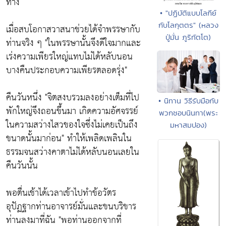
ทาง
• "ปฏิบัติแบบโลกีย์
กับโลกุตตร" (หลวง
เมื่อสบโอกาสวาสนาช่วยได้จำพรรษากับ
ปู่มั่น ภูริทัตโต)
ท่านจริง ๆ
"ในพรรษานั้นจึงดีใจมากและ
เร่งความเพียรใหญ่แทบไม่ได้หลับนอน
บางคืนประกอบความเพียรตลอดรุ่ง"
คืนวันหนึ่ง
"จิตสงบรวมลงอย่างเต็มที่ไป
• นิทาน วิธีรับมือกับ
พักใหญ่จึงถอนขึ้นมา เกิดความอัศจรรย์
พวกชอบนินทา(พระ
ในความสว่างไสวของใจซึ่งไม่เคยเป็นถึง
มหาสมปอง)
ขนาดนั้นมาก่อน"
ทำให้เพลิดเพลินใน
ธรรมจนสว่างคาตาไม่ได้หลับนอนเลยใน
คืนวันนั้น
พอตื่นเช้าได้เวลาเข้าไปทำข้อวัตร
อุปัฏฐากท่านอาจารย์มั่นและขนบริขาร
ท่านลงมาที่ฉัน
"พอท่านออกจากที่