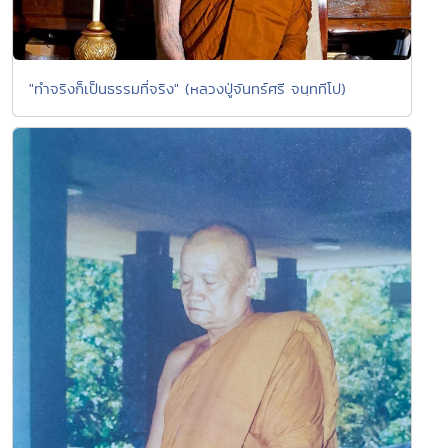
"ทำจริงก็เป็นธรรมที่จริง" (หลวงปู่จันทร์ศรี จนฺททีโป)