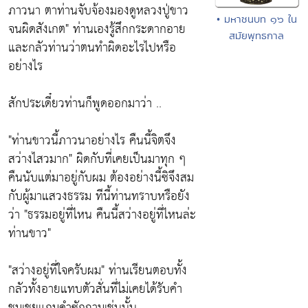
ภาวนา ตาท่านจับจ้องมองดูหลวงปู่ขาว
• มหาชนบท ๑๖ ใน
จนผิดสังเกต"
ท่านเองรู้สึกกระดากอาย
สมัยพุทธกาล
และกลัวท่านว่าตนทำผิดอะไรไปหรือ
อย่างไร
สักประเดี๋ยวท่านก็พูดออกมาว่า ..
"ท่านขาวนี้ภาวนาอย่างไร คืนนี้จิตจึง
สว่างไสวมาก"
ผิดกับที่เคยเป็นมาทุก ๆ
คืนนับแต่มาอยู่กับผม ต้องอย่างนี้ซิจึงสม
กับผู้มาแสวงธรรม ทีนี้ท่านทราบหรือยัง
ว่า
"ธรรมอยู่ที่ไหน คืนนี้สว่างอยู่ที่ไหนล่ะ
ท่านขาว"
"สว่างอยู่ที่ใจครับผม"
ท่านเรียนตอบทั้ง
กลัวทั้งอายแทบตัวสั่นที่ไม่เคยได้รับคำ
ชมเชยแกมคำซักถามเช่นนั้น