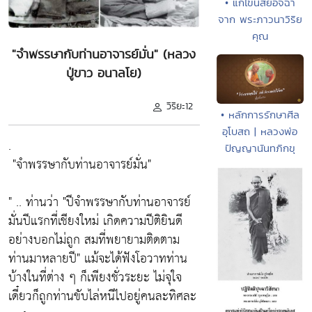
• แก้ไขนิสัยอิจฉา
จาก พระภาวนาวิริย
คุณ
"จำพรรษากับท่านอาจารย์มั่น" (หลวง
ปู่ขาว อนาลโย)
วิริยะ12
• หลักการรักษาศีล
อุโบสถ | หลวงพ่อ
.
ปัญญานันทภิกขุ
"จำพรรษากับท่านอาจารย์มั่น"
" .. ท่านว่า
"ปีจำพรรษากับท่านอาจารย์
มั่นปีแรกที่เชียงใหม่ เกิดความปีติยินดี
อย่างบอกไม่ถูก สมที่พยายามติดตาม
ท่านมาหลายปี"
แม้จะได้ฟังโอวาทท่าน
บ้างในที่ต่าง ๆ ก็เพียงชั่วระยะ ไม่จุใจ
เดี๋ยวก็ถูกท่านขับไล่หนีไปอยู่คนละทิศละ