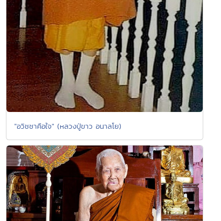
"อวิชชาคือใจ" (หลวงปู่ขาว อนาลโย)