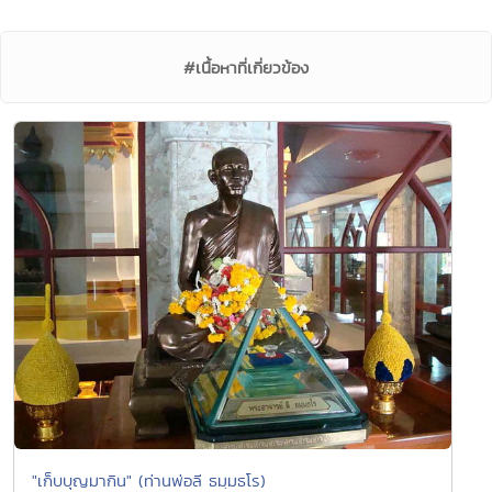
#เนื้อหาที่เกี่ยวข้อง
"เก็บบุญมากิน" (ท่านพ่อลี ธมฺมธโร)