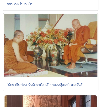
อย่าหวังน้ำบ่อหน้า
"รักษาจิตก่อน จึงรักษาศีลได้" (หลวงปู่เทสก์ เทสรังสี)