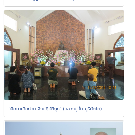
"ผิดมาเสียก่อน จึงปฏิบัติถูก" (หลวงปู่มั่น ภูริทัตโต)