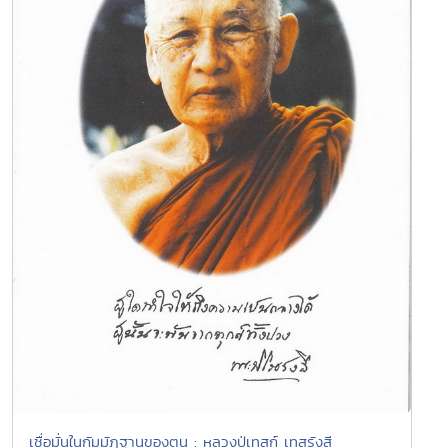
เชื่อมั่นในกัมมัฏฐานของตน : หลวงปู่เทสก์ เทสรังสี