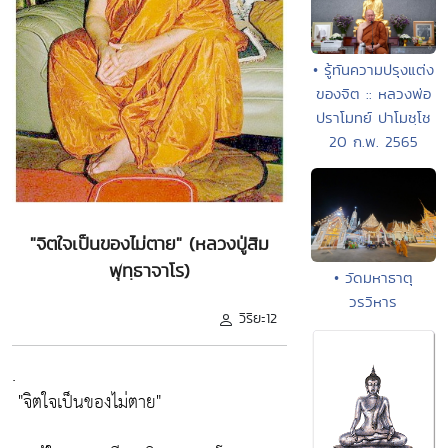
• รู้ทันความปรุงแต่ง
ของจิต :: หลวงพ่อ
ปราโมทย์ ปาโมชฺโช
20 ก.พ. 2565
"จิตใจเป็นของไม่ตาย" (หลวงปู่สิม
พุทฺธาจาโร)
• วัดมหาธาตุ
วรวิหาร
วิริยะ12
.
"จิตใจเป็นของไม่ตาย"