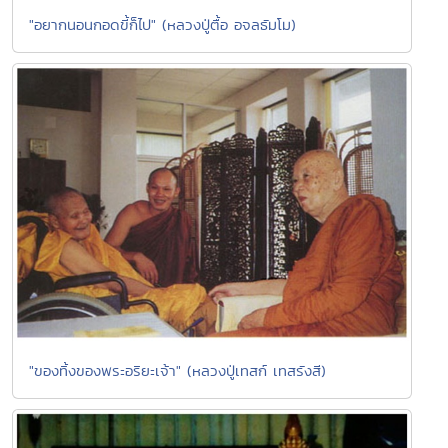
"อยากนอนกอดขี้ก็ไป" (หลวงปู่ตื้อ อจลธัมโม)
"ของทิ้งของพระอริยะเจ้า" (หลวงปู่เทสก์ เทสรังสี)