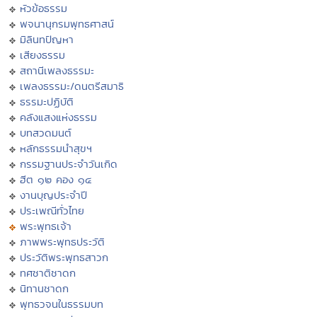
หัวข้อธรรม
พจนานุกรมพุทธศาสน์
มิลินทปัญหา
เสียงธรรม
สถานีเพลงธรรมะ
เพลงธรรมะ/ดนตรีสมาธิ
ธรรมะปฏิบัติ
คลังแสงแห่งธรรม
บทสวดมนต์
หลักธรรมนำสุขฯ
กรรมฐานประจำวันเกิด
ฮีต ๑๒ คอง ๑๔
งานบุญประจำปี
ประเพณีทั่วไทย
พระพุทธเจ้า
ภาพพระพุทธประวัติ
ประวัติพระพุทธสาวก
ทศชาติชาดก
นิทานชาดก
พุทธวจนในธรรมบท