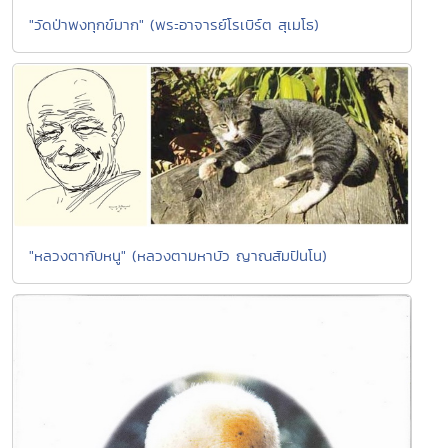
"วัดป่าพงทุกข์มาก" (พระอาจารย์โรเบิร์ต สุเมโธ)
"หลวงตากับหนู" (หลวงตามหาบัว ญาณสัมปันโน)