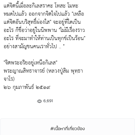
แต่จิตนี้เมื่อละกิเลสราคะ โทสะ โมหะ
หมดไปแล้ว ออกจากจิตใจไปแล้ว
"เหลือ
แต่จิตอันบริสุทธิ์ผ่องใส"
จะอยู่ที่ใดเป็น
อะไร ก็ชื่อว่าอยู่ในนิพพาน
"ไม่มีเรื่องราว
อะไร ที่จะมาทำให้ท่านเป็นทุกข์เป็นร้อน"
อย่างสามัญชนคนเราทั่วไป .. "
"จิตพระอริยอยู่เหนือกิเลส"
พระญาณสิทธาจารย์ (หลวงปู่สิม พุทฺธา
จาโร)
๒๖ กุมภาพันธ์ ๒๕๑๙
6,691
#เนื้อหาที่เกี่ยวข้อง