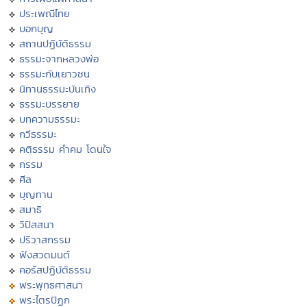
ประเพณีไทย
บอกบุญ
สถานปฏิบัติธรรม
ธรรมะจากหลวงพ่อ
ธรรมะกับเยาวชน
นิทานธรรมะบันเทิง
ธรรมะบรรยาย
บทความธรรมะ
กวีธรรมะ
คติธรรม คำคม โดนใจ
กรรม
ศีล
บุญทาน
สมาธิ
วิปัสสนา
ปริวาสกรรม
ฟังสวดมนต์
คอร์สปฏิบัติธรรม
พระพุทธศาสนา
พระไตรปิฏก