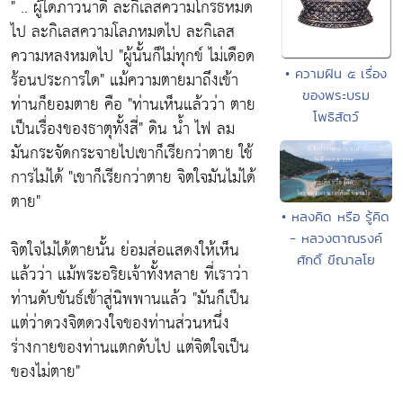
" .. ผู้ใดภาวนาดี ละกิเลสความโกรธหมด
ไป ละกิเลสความโลภหมดไป ละกิเลส
ความหลงหมดไป
"ผู้นั้นก็ไม่ทุกข์ ไม่เดือด
• ความฝัน ๕ เรื่อง
ร้อนประการใด"
แม้ความตายมาถึงเข้า
ของพระบรม
ท่านก็ยอมตาย คือ
"ท่านเห็นแล้วว่า ตาย
โพธิสัตว์
เป็นเรื่องของธาตุทั้งสี่"
ดิน น้ำ ไฟ ลม
มันกระจัดกระจายไปเขาก็เรียกว่าตาย ใช้
การไม่ได้
"เขาก็เรียกว่าตาย จิตใจมันไม่ได้
ตาย"
• หลงคิด หรือ รู้คิด
- หลวงตาณรงค์
จิตใจไม่ได้ตายนั้น ย่อมส่อแสดงให้เห็น
ศักดิ์ ขีณาลโย
แล้วว่า แม้พระอริยเจ้าทั้งหลาย ที่เราว่า
ท่านดับขันธ์เข้าสู่นิพพานแล้ว
"มันก็เป็น
แต่ว่าดวงจิตดวงใจของท่านส่วนหนึ่ง
ร่างกายของท่านแตกดับไป แต่จิตใจเป็น
ของไม่ตาย"