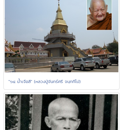
"๖๔ น้ำเจือสี" (หลวงปู่จันทร์ศรี จนฺททีโป)