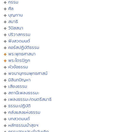
กรรม
ศีล
บุญทาน
สมาธิ
วิปัสสนา
ปริวาสกรรม
ฟังสวดมนต์
คอร์สปฏิบัติธรรม
พระพุทธศาสนา
พระไตรปิฏก
หัวข้อธรรม
พจนานุกรมพุทธศาสน์
มิลินทปัญหา
เสียงธรรม
สถานีเพลงธรรมะ
เพลงธรรมะ/ดนตรีสมาธิ
ธรรมะปฏิบัติ
คลังแสงแห่งธรรม
บทสวดมนต์
หลักธรรมนำสุขฯ
กรรมฐานประจำวันเกิด