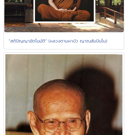
"สติปัญญาอัตโนมัติ" (หลวงตามหาบัว ญาณสัมปันโน)