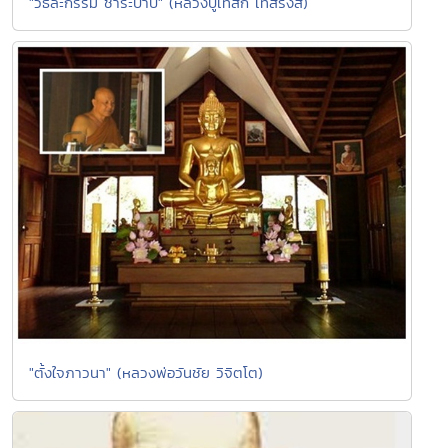
"วิธีละกรรม ชำระบาป" (หลวงปู่เทสก์ เทสรังสี)
"ตั้งใจภาวนา" (หลวงพ่อวันชัย วิจิตโต)