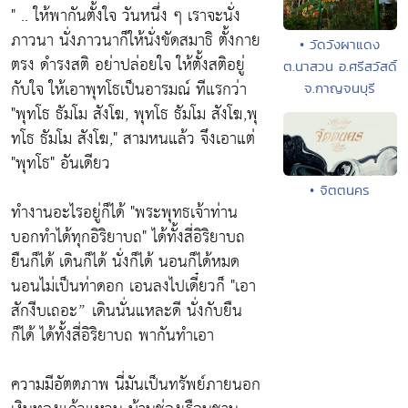
" .. ให้พากันตั้งใจ วันหนึ่ง ๆ เราจะนั่ง
ภาวนา นั่งภาวนาก็ให้นั่งขัดสมาธิ ตั้งกาย
• วัดวังผาแดง
ตรง ดำรงสติ อย่าปล่อยใจ ให้ตั้งสติอยู่
ต.นาสวน อ.ศรีสวัสดิ์
กับใจ ให้เอาพุทโธเป็นอารมณ์ ทีแรกว่า
จ.กาญจนบุรี
"พุทโธ ธัมโม สังโฆ, พุทโธ ธัมโม สังโฆ,พุ
ทโธ ธัมโม สังโฆ," สามหนแล้ว จึงเอาแต่
"พุทโธ" อันเดียว
• จิตตนคร
ทำงานอะไรอยู่ก็ได้
"พระพุทธเจ้าท่าน
บอกทำได้ทุกอิริยาบถ"
ได้ทั้งสี่อิริยาบถ
ยืนก็ได้ เดินก็ได้ นั่งก็ได้ นอนก็ได้หมด
นอนไม่เป็นท่าดอก เอนลงไปเดี๋ยวก็
"เอา
สักงีบเถอะ”
เดินนั่นแหละดี นั่งกับยืน
ก็ได้ ได้ทั้งสี่อิริยาบถ พากันทำเอา
ความมีอัตตภาพ นี่มันเป็นทรัพย์ภายนอก