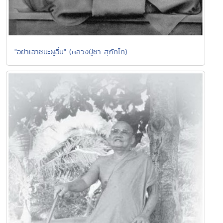
"อย่าเอาชนะผูอื่น" (หลวงปู่ชา สุภัทโท)