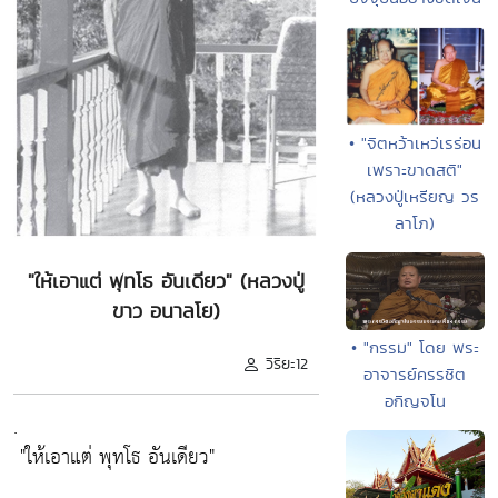
• "จิตหว้าเหว่เรร่อน
เพราะขาดสติ"
(หลวงปู่เหรียญ วร
ลาโภ)
"ให้เอาแต่ พุทโธ อันเดียว" (หลวงปู่
ขาว อนาลโย)
• "กรรม" โดย พระ
วิริยะ12
อาจารย์ครรชิต
อกิญจโน
.
"ให้เอาแต่ พุทโธ อันเดียว"