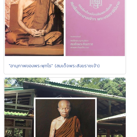
"อานุภาพของพระพุทโธ" (สมเด็จพระสังฆราชเจ้า)