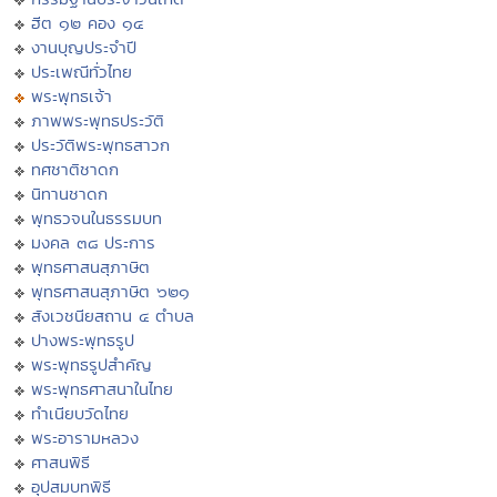
ฮีต ๑๒ คอง ๑๔
งานบุญประจำปี
ประเพณีทั่วไทย
พระพุทธเจ้า
ภาพพระพุทธประวัติ
ประวัติพระพุทธสาวก
ทศชาติชาดก
นิทานชาดก
พุทธวจนในธรรมบท
มงคล ๓๘ ประการ
พุทธศาสนสุภาษิต
พุทธศาสนสุภาษิต ๖๒๑
สังเวชนียสถาน ๔ ตำบล
ปางพระพุทธรูป
พระพุทธรูปสำคัญ
พระพุทธศาสนาในไทย
ทำเนียบวัดไทย
พระอารามหลวง
ศาสนพิธี
อุปสมบทพิธี