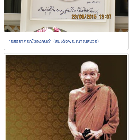
"อิสริยาภรณ์ของคนดี" (สมเด็จพระญาณสังวร)