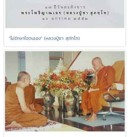
"ไม่รักษาใจตนเอง" (หลวงปู่ชา สุภัทโท)