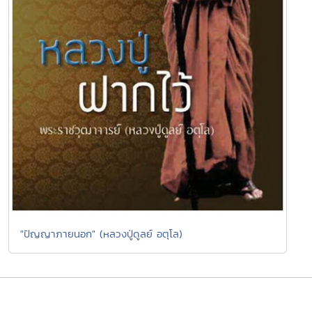
"ปัญญาภายนอก" (หลวงปู่ดูลย์ อตุโล)