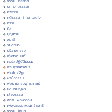
ธรรมะบรรยาย
บทความธรรมะ
กวีธรรมะ
คติธรรม คำคม โดนใจ
กรรม
ศีล
บุญทาน
สมาธิ
วิปัสสนา
ปริวาสกรรม
ฟังสวดมนต์
คอร์สปฏิบัติธรรม
พระพุทธศาสนา
พระไตรปิฏก
หัวข้อธรรม
พจนานุกรมพุทธศาสน์
มิลินทปัญหา
เสียงธรรม
สถานีเพลงธรรมะ
เพลงธรรมะ/ดนตรีสมาธิ
ธรรมะปฏิบัติ