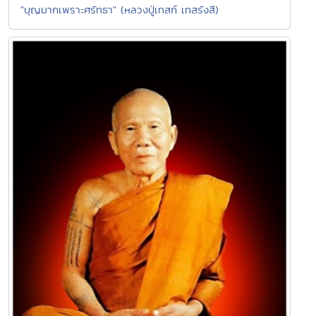
"บุญมากเพราะศรัทธา" (หลวงปู่เทสก์ เทสรังสี)