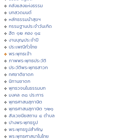
คลังแสงแห่งธรรม
บทสวดมนต์
หลักธรรมนำสุขฯ
กรรมฐานประจำวันเกิด
ฮีต ๑๒ คอง ๑๔
งานบุญประจำปี
ประเพณีทั่วไทย
พระพุทธเจ้า
ภาพพระพุทธประวัติ
ประวัติพระพุทธสาวก
ทศชาติชาดก
นิทานชาดก
พุทธวจนในธรรมบท
มงคล ๓๘ ประการ
พุทธศาสนสุภาษิต
พุทธศาสนสุภาษิต ๖๒๑
สังเวชนียสถาน ๔ ตำบล
ปางพระพุทธรูป
พระพุทธรูปสำคัญ
พระพุทธศาสนาในไทย