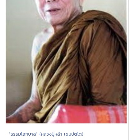
"ธรรมโลกบาล" (หลวงปู่หล้า เขมปตฺโต)