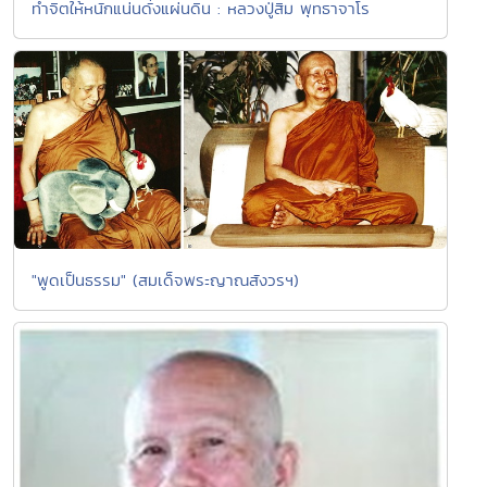
ทำจิตให้หนักแน่นดั่งแผ่นดิน : หลวงปู่สิม พุทธาจาโร
"พูดเป็นธรรม" (สมเด็จพระญาณสังวรฯ)