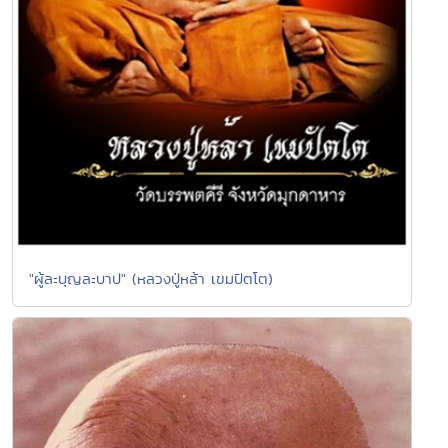
"ผู้ละบุญละบาป" (หลวงปู่หล้า เขมปัตโต)