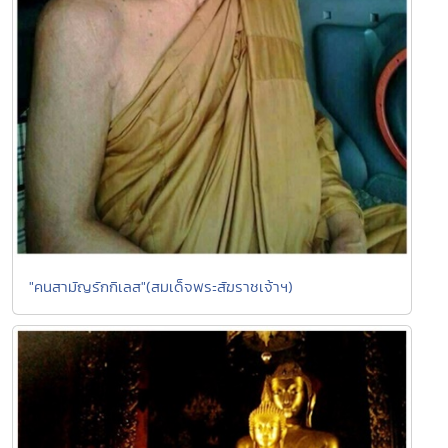
"คนสามัญรักกิเลส"(สมเด็จพระสัฆราชเจ้าฯ)