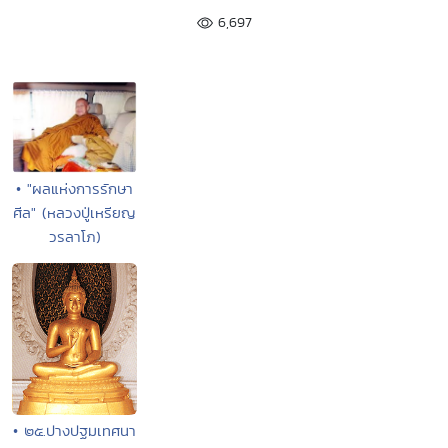
6,697
• "ผลแห่งการรักษา
ศีล" (หลวงปู่เหรียญ
วรลาโภ)
• ๒๕.ปางปฐมเทศนา