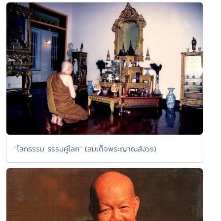
"โลกธรรม ธรรมคู่โลก" (สมเด็จพระญาณสังวร)