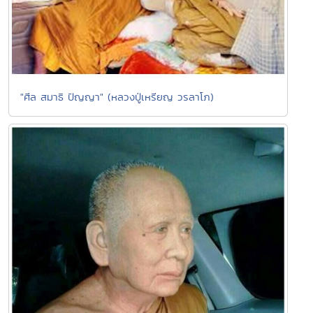
"ศีล สมาธิ ปัญญา" (หลวงปู่เหรียญ วรลาโภ)