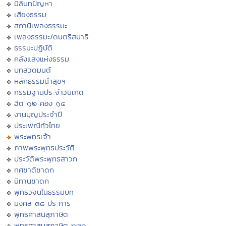
มิลินทปัญหา
เสียงธรรม
สถานีเพลงธรรมะ
เพลงธรรมะ/ดนตรีสมาธิ
ธรรมะปฏิบัติ
คลังแสงแห่งธรรม
บทสวดมนต์
หลักธรรมนำสุขฯ
กรรมฐานประจำวันเกิด
ฮีต ๑๒ คอง ๑๔
งานบุญประจำปี
ประเพณีทั่วไทย
พระพุทธเจ้า
ภาพพระพุทธประวัติ
ประวัติพระพุทธสาวก
ทศชาติชาดก
นิทานชาดก
พุทธวจนในธรรมบท
มงคล ๓๘ ประการ
พุทธศาสนสุภาษิต
พุทธศาสนสุภาษิต ๖๒๑