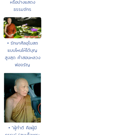
หรือปางแสดง
ธรรมจักร
• รักษาศีลอุโบสถ
แบบไหนให้ได้บุญ
สูงสุด คำสอนหลวง
พ่อจรัญ
• "ผู้ทำดี คือผู้มี
ธรรม" (สมเด็จพระ