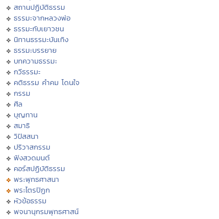
สถานปฏิบัติธรรม
ธรรมะจากหลวงพ่อ
ธรรมะกับเยาวชน
นิทานธรรมะบันเทิง
ธรรมะบรรยาย
บทความธรรมะ
กวีธรรมะ
คติธรรม คำคม โดนใจ
กรรม
ศีล
บุญทาน
สมาธิ
วิปัสสนา
ปริวาสกรรม
ฟังสวดมนต์
คอร์สปฏิบัติธรรม
พระพุทธศาสนา
พระไตรปิฏก
หัวข้อธรรม
พจนานุกรมพุทธศาสน์