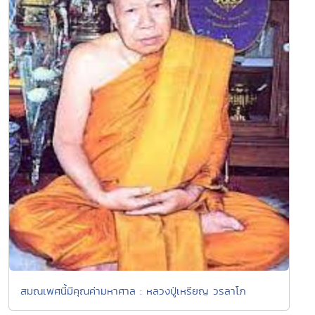
สมณเพศนี้มีคุณค่ามหาศาล : หลวงปู่เหรียญ วรลาโภ