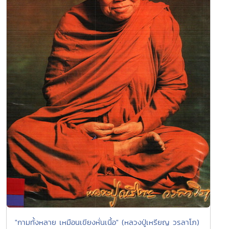
"กามทั้งหลาย เหมือนเขียงหั่นเนื้อ" (หลวงปู่เหรียญ วรลาโภ)