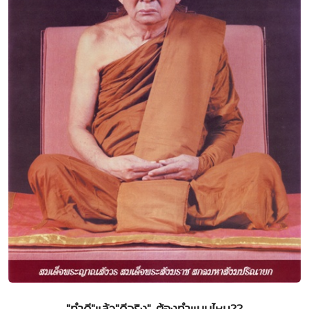
"ทำดี"แล้ว"ดีจริง" ต้องทำแบบไหน??