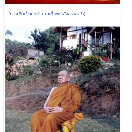
"การเกิดเป็นทุกข์" (สมเด็จพระสังฆราชเจ้า)