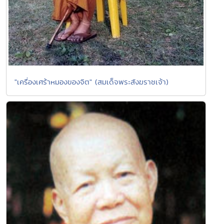
"เครื่องเศร้าหมองของจิต" (สมเด็จพระสังฆราชเจ้า)