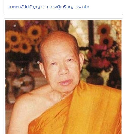
เมตตาอัปปมัญญา : หลวงปู่เหรียญ วรลาโภ