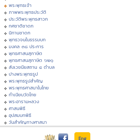
พระพุทธเจ้า
ภาพพระพุทธประวัติ
ประวัติพระพุทธสาวก
ทศชาติชาดก
นิทานชาดก
พุทธวจนในธรรมบท
มงคล ๓๘ ประการ
พุทธศาสนสุภาษิต
พุทธศาสนสุภาษิต ๖๒๑
สังเวชนียสถาน ๔ ตำบล
ปางพระพุทธรูป
พระพุทธรูปสำคัญ
พระพุทธศาสนาในไทย
ทำเนียบวัดไทย
พระอารามหลวง
ศาสนพิธี
อุปสมบทพิธี
วันสำคัญทางศาสนา
Eng