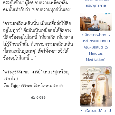
ตรงกันข้าม"
ผู้ใดชอบความเพลิดเพลิน
สมัยพุทธกาล
คนนั้นเท่ากับว่า
"ชอบความทุกข์นั้นเอง"
"ความเพลิดเพลินนั้น เป็นเหยื่อล่อให้ติด
อยู่ในทุกข์"
คือมันเป็นเหยื่อล่อให้จิตดวง
• ฝึกสมาธิง่ายๆ 5
นี้ติดข้องอยู่ในโลกนี้
"เที่ยวเกิด เที่ยวตาย
นาที ตามแบบฉบับ
ไม่รู้จักจบจักสิ้น ก็เพราะความเพลิดเพลิน
คุณหมอสันต์ (5
นี่แหละเป็นมูลเหตุ"
สัตว์ทั้งหลายจึงได้
Minutes
ข้องอยู่ในโลกนี้ .. "
Meditation)
"พระสุธรรมคณาจารย์" (หลวงปู่เหรียญ
วรลาโภ)
วัดอรัญญบรรพต จังหวัดหนองคาย
6,689
• ทรัพย์สมบัติเอาไป