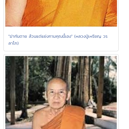
"ฆ่ากันตาย ล้วนแต่แย่งกามคุณนี้เอง" (หลวงปู่เหรียญ วร
ลาโภ)