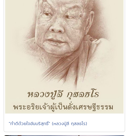
"ทำดีด้วยใจอันบริสุทธิ์" (หลวงปู่ลี กุสลธโร)