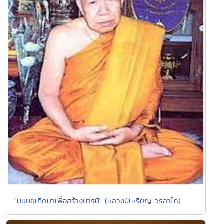
"มนุษย์เกิดมาเพื่อสร้างบารมี" (หลวงปู่เหรียญ วรลาโภ)