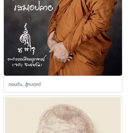
ตอนต้น...สู้ทนทุกข์