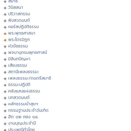
สมาธิ
วิปัสสนา
ปริวาสกรรม
ฟังสวดมนต์
คอร์สปฏิบัติธรรม
พระพุทธศาสนา
พระไตรปิฏก
หัวข้อธรรม
พจนานุกรมพุทธศาสน์
มิลินทปัญหา
เสียงธรรม
สถานีเพลงธรรมะ
เพลงธรรมะ/ดนตรีสมาธิ
ธรรมะปฏิบัติ
คลังแสงแห่งธรรม
บทสวดมนต์
หลักธรรมนำสุขฯ
กรรมฐานประจำวันเกิด
ฮีต ๑๒ คอง ๑๔
งานบุญประจำปี
ประเพณีทั่วไทย