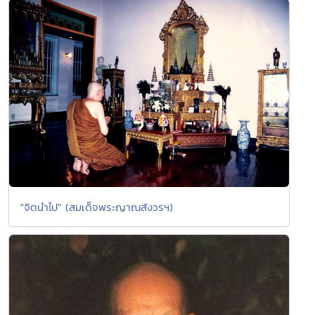
"จิตนำไป" (สมเด็จพระญาณสังวรฯ)