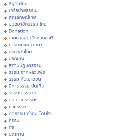
สมุดเยี่ยม
เครือข่ายธรรมะ
สัญลักษณ์ไทย
มุมสมาชิกธรรมะไทย
Donation
เทศกาลงานวัดช่วยชาติ
การเผยแผ่ศาสนา
ประเพณีไทย
บอกบุญ
สถานปฏิบัติธรรม
ธรรมะจากหลวงพ่อ
ธรรมะกับเยาวชน
นิทานธรรมะบันเทิง
ธรรมะบรรยาย
บทความธรรมะ
กวีธรรมะ
คติธรรม คำคม โดนใจ
กรรม
ศีล
บุญทาน