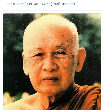
"ความอยากไมเคยพอ" (หลวงปู่เทสก์ เทสรังสี)