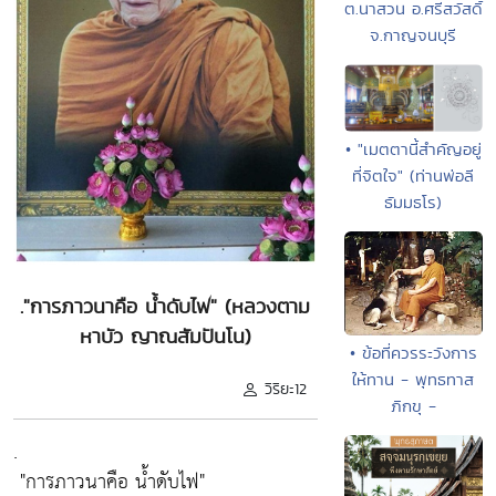
ต.นาสวน อ.ศรีสวัสดิ์
จ.กาญจนบุรี
• "เมตตานี้สำคัญอยู่
ที่จิตใจ" (ท่านพ่อลี
ธัมมธโร)
."การภาวนาคือ น้ำดับไฟ" (หลวงตาม
หาบัว ญาณสัมปันโน)
• ข้อที่ควรระวังการ
ให้ทาน - พุทธทาส
วิริยะ12
ภิกขุ -
.
"การภาวนาคือ น้ำดับไฟ"