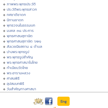
ภาพพระพุทธประวัติ
ประวัติพระพุทธสาวก
ทศชาติชาดก
นิทานชาดก
พุทธวจนในธรรมบท
มงคล ๓๘ ประการ
พุทธศาสนสุภาษิต
พุทธศาสนสุภาษิต ๖๒๑
สังเวชนียสถาน ๔ ตำบล
ปางพระพุทธรูป
พระพุทธรูปสำคัญ
พระพุทธศาสนาในไทย
ทำเนียบวัดไทย
พระอารามหลวง
ศาสนพิธี
อุปสมบทพิธี
วันสำคัญทางศาสนา
Eng