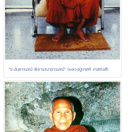
"ระงับอารมณ์ พิจารณาอารมณ์" (หลวงปู่เทศก์ เทสรังสี)