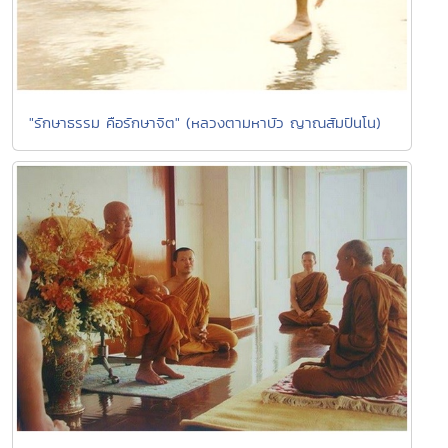
"รักษาธรรม คือรักษาจิต" (หลวงตามหาบัว ญาณสัมปันโน)