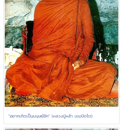
"อยากเกิดเป็นมนุษย์อีก" (หลวงปู่หล้า เขมปัตโต)