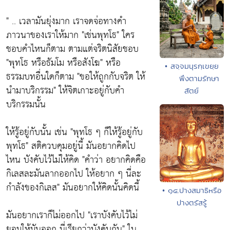
" .. เวลามันยุ่งมาก เราจดจ่อทางคำ
ภาวนาของเราให้มาก
"เช่นพุทโธ"
ใคร
ชอบคำไหนก็ตาม ตามแต่จริตนิสัยชอบ
"พุทโธ หรือธัมโม หรือสังโฆ"
หรือ
• สจฺจมนุรกฺเขยฺย
ธรรมบทอื่นใดก็ตาม
"ขอให้ถูกกับจริต ให้
พึงตามรักษา
นำมาบริกรรม"
ให้จิตเกาะอยู่กับคำ
สัตย์
บริกรรมนั้น
ให้รู้อยู่กับนั้น เช่น
"พุทโธ ๆ ก็ให้รู้อยู่กับ
พุทโธ"
สติควบคุมอยู่นี้ มันอยากคิดไป
ไหน บังคับไว้ไม่ให้คิด
"คำว่า อยากคิดคือ
กิเลสละมันลากออกไป ให้อยาก ๆ นี่ละ
กำลังของกิเลส"
มันอยากให้คิดนั้นคิดนี้
• ๑๔.ปางสมาธิหรือ
ปางตรัสรู้
มันอยากเราก็ไม่ออกไป
"เราบังคับไว้ไม่
ยอมให้มันออก นี่เรียกว่าบังคับกัน"
ใน