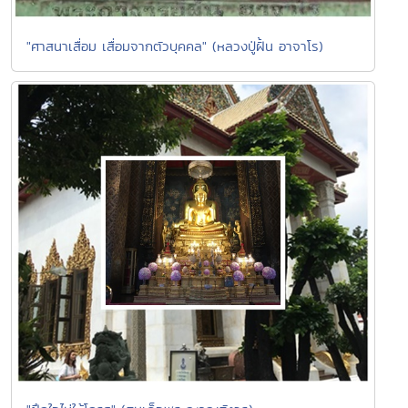
"ศาสนาเสื่อม เสื่อมจากตัวบุคคล" (หลวงปู่ฝั้น อาจาโร)