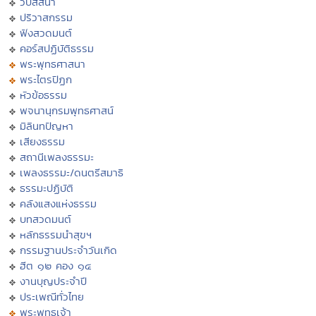
วิปัสสนา
ปริวาสกรรม
ฟังสวดมนต์
คอร์สปฏิบัติธรรม
พระพุทธศาสนา
พระไตรปิฏก
หัวข้อธรรม
พจนานุกรมพุทธศาสน์
มิลินทปัญหา
เสียงธรรม
สถานีเพลงธรรมะ
เพลงธรรมะ/ดนตรีสมาธิ
ธรรมะปฏิบัติ
คลังแสงแห่งธรรม
บทสวดมนต์
หลักธรรมนำสุขฯ
กรรมฐานประจำวันเกิด
ฮีต ๑๒ คอง ๑๔
งานบุญประจำปี
ประเพณีทั่วไทย
พระพุทธเจ้า