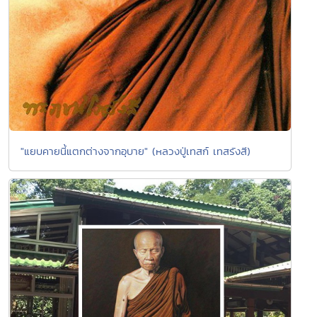
"แยบคายนี้แตกต่างจากอุบาย" (หลวงปู่เทสก์ เทสรังสี)