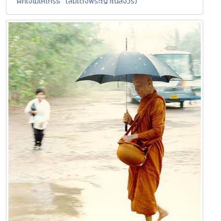
"ฝึกใจไม่ให้โกรธ" (สมเด็จพระญาณสังวร)