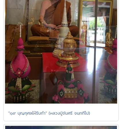
"๑๙ บุญกุศลให้รีบทำ" (หลวงปู่จันศรี จนฺททีโป)