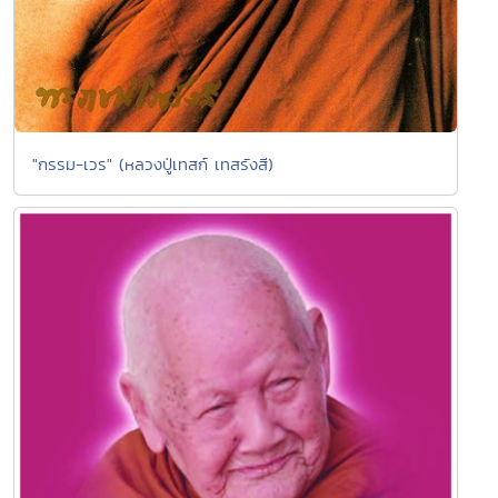
"กรรม-เวร" (หลวงปู่เทสก์ เทสรังสี)