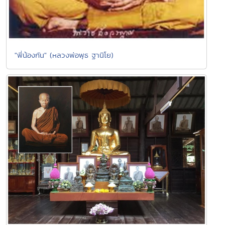
"พี่น้องกัน" (หลวงพ่อพุธ ฐานิโย)