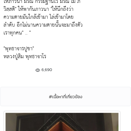
ให้ภาวนา มรณํ กรรมฐานไว้ มรณํ เม ภ
วิสฺสติ"
ให้พากันภาวนา
"ให้นึกถึงว่า
ความตายมันใกล้เข้ามา ไล่เข้ามาโดย
ลำดับ อีกไม่นานความตายนั้นจะมาถึงตัว
เราทุกคน"
.. "
"พุทธาจารปูชา"
หลวงปู่สิม พุทธาจาโร
6,690
#เนื้อหาที่เกี่ยวข้อง