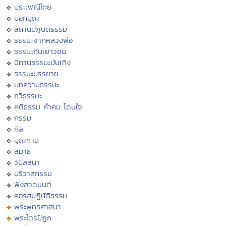
ประเพณีไทย
บอกบุญ
สถานปฏิบัติธรรม
ธรรมะจากหลวงพ่อ
ธรรมะกับเยาวชน
นิทานธรรมะบันเทิง
ธรรมะบรรยาย
บทความธรรมะ
กวีธรรมะ
คติธรรม คำคม โดนใจ
กรรม
ศีล
บุญทาน
สมาธิ
วิปัสสนา
ปริวาสกรรม
ฟังสวดมนต์
คอร์สปฏิบัติธรรม
พระพุทธศาสนา
พระไตรปิฏก