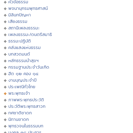
หัวข้อธรรม
พจนานุกรมพุทธศาสน์
มิลินทปัญหา
เสียงธรรม
สถานีเพลงธรรมะ
เพลงธรรมะ/ดนตรีสมาธิ
ธรรมะปฏิบัติ
คลังแสงแห่งธรรม
บทสวดมนต์
หลักธรรมนำสุขฯ
กรรมฐานประจำวันเกิด
ฮีต ๑๒ คอง ๑๔
งานบุญประจำปี
ประเพณีทั่วไทย
พระพุทธเจ้า
ภาพพระพุทธประวัติ
ประวัติพระพุทธสาวก
ทศชาติชาดก
นิทานชาดก
พุทธวจนในธรรมบท
มงคล ๓๘ ประการ