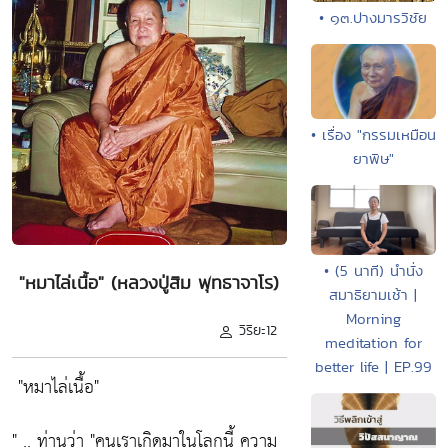
• ๑๓.ปางมารวิชัย
• เรื่อง "กรรมเหมือน
ยาพิษ"
• (5 นาที) นำนั่ง
"หมาไล่เนื้อ" (หลวงปู่สิม พุทธาจาโร)
สมาธิยามเช้า |
Morning
วิริยะ12
meditation for
better life | EP.99
"หมาไล่เนื้อ"
" .. ท่านว่า
"คนเราเกิดมาในโลกนี้ ความ