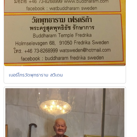
เบอร์โทรวัดพุทธาราม สวีเดน