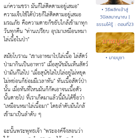
แก่ความชรา มันก็ไล่ติดตามอยู่เสมอ"
• วิธีพลิกเข้าสู่
ความเจ็บไข้ได้ป่วยก็ไล่ติดตามอยู่เสมอ
วิปัสสนาญาณ |
มรณภัย คือความตายก็ขยับใกล้เข้ามาทุก
ธรรมให้รู้ : ตอนที่23
วันทุกคืน
"ท่านเปรียบ อุปมาเหมึอนหมา
ไล่เนี้อในป่า"
สมัยโบราณ
"เขาเอาหมาไปไล่เนี้อ ไล่สัตว์
• มาฆบูชา
ป่ามากินเป็นอาหาร"
เมึ่อสุนัขมันเห็นสัตว์
ป่ามันก็ไล่ไป
"เมื่อสุนัขไล่ไปไล่อยู่ไม่หยุด
ไม่หย่อนก็ย่อมมีเวลาทัน"
ทันเนี้อสัตว์ป่า
นั้น เมื่อทันที่ไหนมันก็กัดเอาจนเนี้อตัว
นั้นตายไป ที่เราเก็ดมาแล้วนี้มันได้ชื่อว่า
"เหมือนหมาไล่เนี้อมา"
โดยลำดับมันใกล้
เข้ามาเป็นลำดับ ๆ
ฉะนั้นพระพุทธเจ้า
"พระองค์จึงสอนว่า