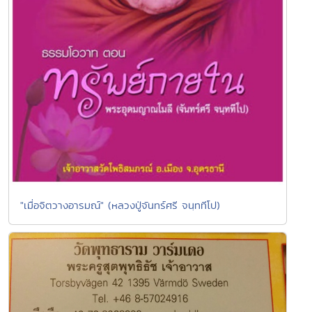
"เมื่อจิตวางอารมณ์" (หลวงปู่จันทร์ศรี จนฺททีโป)