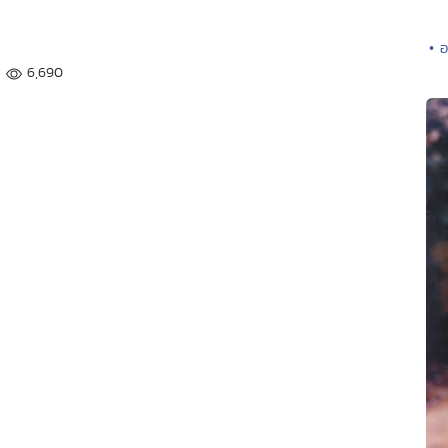
• 
6,690