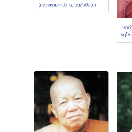
(หลวงตามหาบัว ญาณสัมปันโน)
"เราทำ
อตุโล)