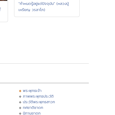
"กำหนดรู้อยู่แต่ปัจจุบัน" (หลวงปู่
่
เหรียญ วรลาโภ)
พระพุทธเจ้า
ภาพพระพุทธประวัติ
ประวัติพระพุทธสาวก
ทศชาติชาดก
นิทานชาดก