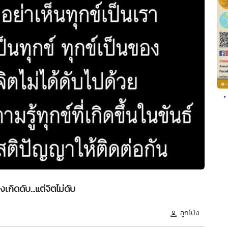
•
งเกิดดับ...แต่จิตไม่ดับ
ลูกโป่ง