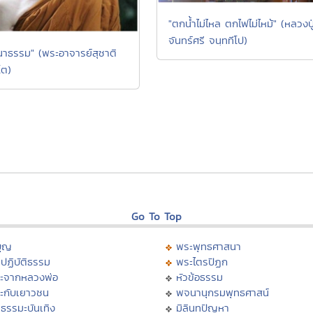
"ตกน้ำไม่ไหล ตกไฟไม่ไหม้" (หลวงปู
จันทร์ศรี จนฺททีโป)
นาธรรม" (พระอาจารย์สุชาติ
โต)
Go To Top
บุญ
พระพุทธศาสนา
ปฏิบัติธรรม
พระไตรปิฏก
ะจากหลวงพ่อ
หัวข้อธรรม
ะกับเยาวชน
พจนานุกรมพุทธศาสน์
ธรรมะบันเทิง
มิลินทปัญหา