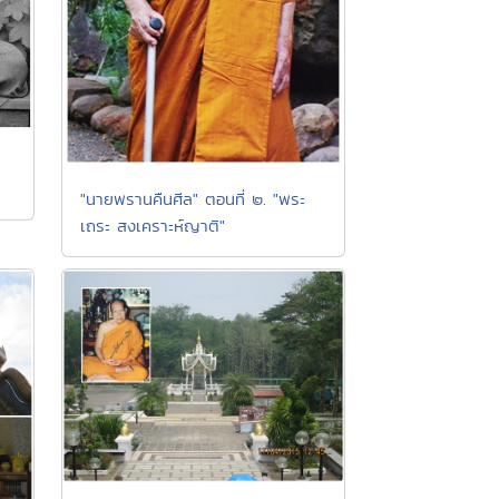
า
"นายพรานคืนศีล" ตอนที่ ๒. "พระ
เถระ สงเคราะห์ญาติ"