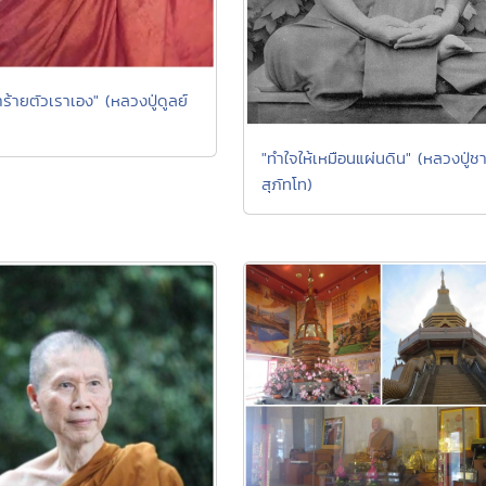
ร้ายตัวเราเอง" (หลวงปู่ดูลย์
"ทำใจให้เหมือนแผ่นดิน" (หลวงปู่ช
สุภัทโท)