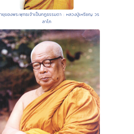
อายุของพระพุทธเจ้าเป็นกฏธรรมดา : หลวงปู่เหรียญ วร
ลาโภ