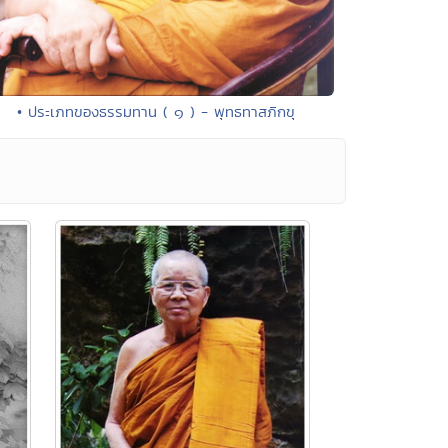
• ประเภทของธรรมทาน ( ๑ ) - พุทธทาสภิกขุ