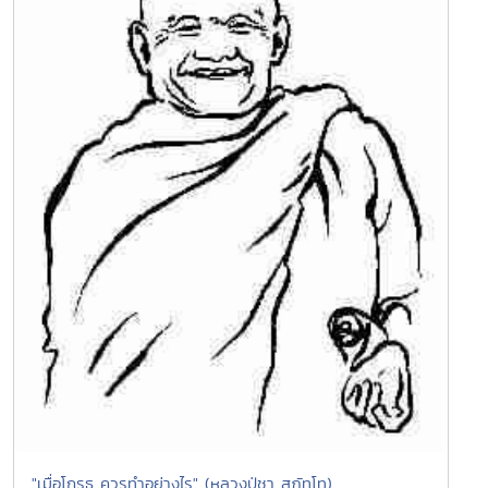
"เมื่อโกรธ ควรทำอย่างไร" (หลวงปู่ชา สุภัทโท)