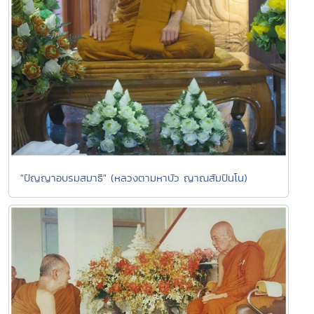
"ปัญญาอบรมสมาธิ" (หลวงตามหาบัว ญาณสัมปันโน)