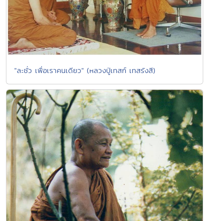
"ละชั่ว เพื่อเราคนเดียว" (หลวงปู่เทสก์ เทสรังสี)