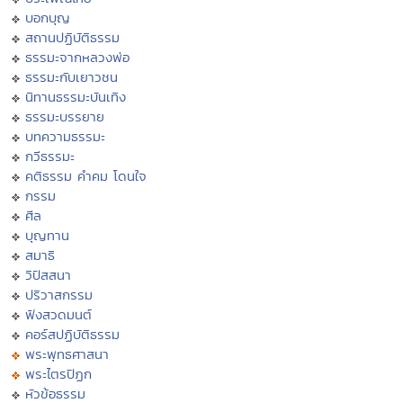
บอกบุญ
สถานปฏิบัติธรรม
ธรรมะจากหลวงพ่อ
ธรรมะกับเยาวชน
นิทานธรรมะบันเทิง
ธรรมะบรรยาย
บทความธรรมะ
กวีธรรมะ
คติธรรม คำคม โดนใจ
กรรม
ศีล
บุญทาน
สมาธิ
วิปัสสนา
ปริวาสกรรม
ฟังสวดมนต์
คอร์สปฏิบัติธรรม
พระพุทธศาสนา
พระไตรปิฏก
หัวข้อธรรม