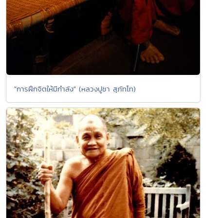
"การฝึกจิตให้มีกำลัง" (หลวงปูชา สุภัทโท)