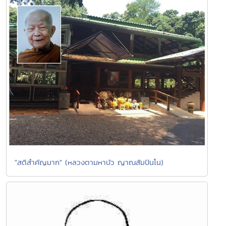
"สติสำคัญมาก" (หลวงตามหาบัว ญาณสัมปันโน)