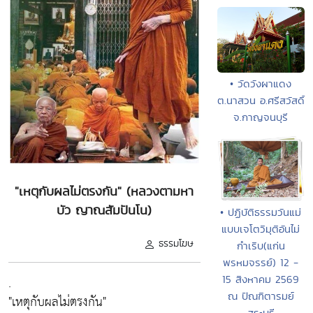
• วัดวังผาแดง
ต.นาสวน อ.ศรีสวัสดิ์
จ.กาญจนบุรี
"เหตุกับผลไม่ตรงกัน" (หลวงตามหา
บัว ญาณสัมปันโน)
• ปฏิบัติธรรมวันแม่
แบบเจโตวิมุติอันไม่
ธรรมโฆษ
กำเริบ(แก่น
พรหมจรรย์) 12 -
.
15 สิงหาคม 2569
ณ ปัณฑิตารมย์
"เหตุกับผลไม่ตรงกัน"
สระบุรี