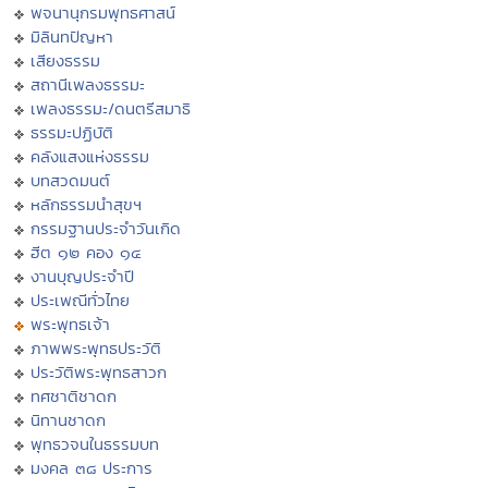
พจนานุกรมพุทธศาสน์
มิลินทปัญหา
เสียงธรรม
สถานีเพลงธรรมะ
เพลงธรรมะ/ดนตรีสมาธิ
ธรรมะปฏิบัติ
คลังแสงแห่งธรรม
บทสวดมนต์
หลักธรรมนำสุขฯ
กรรมฐานประจำวันเกิด
ฮีต ๑๒ คอง ๑๔
งานบุญประจำปี
ประเพณีทั่วไทย
พระพุทธเจ้า
ภาพพระพุทธประวัติ
ประวัติพระพุทธสาวก
ทศชาติชาดก
นิทานชาดก
พุทธวจนในธรรมบท
มงคล ๓๘ ประการ