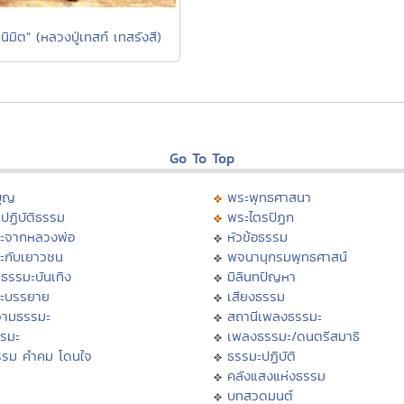
ิมิต" (หลวงปู่เทสก์ เทสรังสี)
Go To Top
บุญ
พระพุทธศาสนา
ปฏิบัติธรรม
พระไตรปิฏก
ะจากหลวงพ่อ
หัวข้อธรรม
ะกับเยาวชน
พจนานุกรมพุทธศาสน์
ธรรมะบันเทิง
มิลินทปัญหา
ะบรรยาย
เสียงธรรม
ามธรรมะ
สถานีเพลงธรรมะ
รรมะ
เพลงธรรมะ/ดนตรีสมาธิ
รรม คำคม โดนใจ
ธรรมะปฏิบัติ
ม
คลังแสงแห่งธรรม
บทสวดมนต์