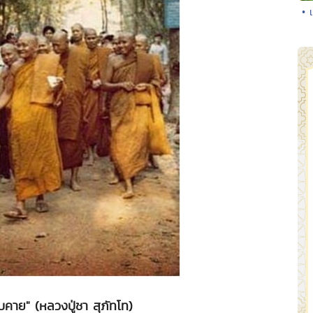
• 
บคาย" (หลวงปู่ชา สุภัทโท)