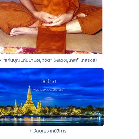
• "แก่นบุญแก่นบาปอยู่ที่จิต" (หลวงปู่เทสก์ เทสรังสี)
• วัดบุญวาทย์วิหาร