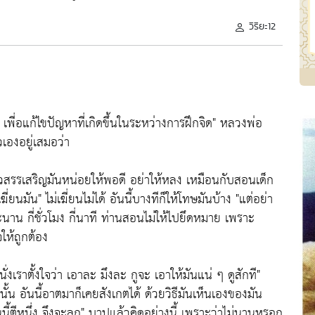
วิริยะ12
เพี่อแก้ไขปัญหาที่เกิดขึ้นในระหว่างการฝึกจิด"
หลวงพ่อ
วเองอยู่เสมอว่า
าวสรรเสริญมันหน่อยให้พอดี อย่าให้หลง เหมือนกับสอนเด็ก
ฆี่ยนมัน"
ไม่เฆี่ยนไม่ได้ อันนี้บางทีก็ให้โทษมันบ้าง
"แต่อย่า
ะนาน กี่ชั่วโมง กี่นาที ท่านสอนไม่ให้ไปยึดหมาย เพราะ
ให้ถูกต้อง
นั่งเราตั้งใจว่า เอาละ มึงละ กูจะ เอาให้มันแน่ ๆ ดูสักที"
น อันนี้อาตมาก็เคยสังเกตได้ ด้วยวิธีมันเห็นเองของมัน
ี้ตีหนึ่ง จึงจะลุก"
บาปแล้วคิดอย่างนี้ เพราะว่าไม่นานหรอก