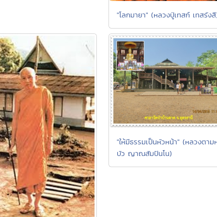
"โลกมายา" (หลวงปู่เทสก์ เทสรังสี
"ให้มีธรรมเป็นหัวหน้า" (หลวงตาม
บัว ญาณสัมปันโน)