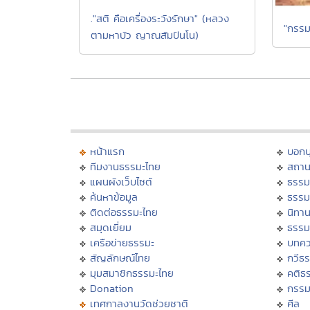
."สติ คือเครื่องระวังรักษา" (หลวง
"กรรมน
ตามหาบัว ญาณสัมปันโน)
หน้าแรก
บอก
ทีมงานธรรมะไทย
สถาน
แผนผังเว็บไซต์
ธรรม
ค้นหาข้อมูล
ธรรม
ติดต่อธรรมะไทย
นิทาน
สมุดเยี่ยม
ธรรม
เครือข่ายธรรมะ
บทคว
สัญลักษณ์ไทย
กวีธ
มุมสมาชิกธรรมะไทย
คติธ
Donation
กรร
เทศกาลงานวัดช่วยชาติ
ศีล