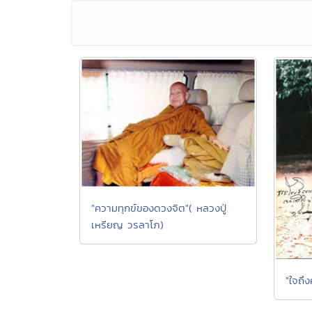
"ความทุกข์ของดวงจิต"( หลวงปู่
เหรียญ วรลาโภ)
"ใจถึ