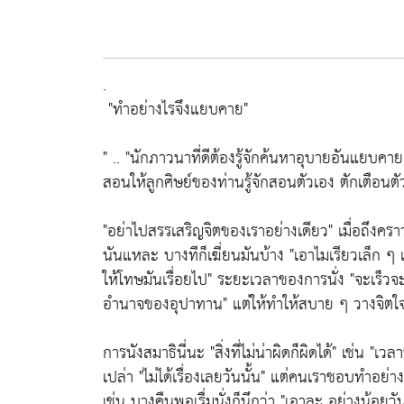
.
"ทำอย่างไรจึงแยบคาย"
" ..
"นักภาวนาที่ดีต้องรู้จักค้นหาอุบายอันแยบคาย 
สอนให้ลูกศิษย์ของท่านรู้จักสอนตัวเอง ตักเตือนตั
"อย่าไปสรรเสริญจิตของเราอย่างเดียว"
เมื่อถึงคร
นันแหละ บางทีก็เฆี่ยนมันบ้าง
"เอาไมเรียวเล็ก ๆ เ
ให้โทษมันเรื่อยไป"
ระยะเวลาของการนั่ง
"จะเร็วจ
อำนาจของอุปาทาน"
แต่ให้ทำให้สบาย ๆ วางจิตใจ
การนังสมาธินี่นะ
"สิ่งที่ไม่น่าผิดก็ผิดได้"
เช่น "
เวลา
เปล่า
"ไม่ได้เรื่องเลยวันนั้น"
แต่คนเราชอบทำอย่างนั้
เช่น บางคืนพอเรื่มนั่งก็นึกว่า
"เอาละ อย่างน้อยวันน