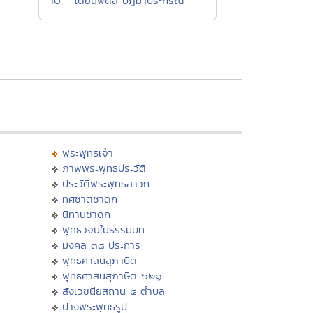
10 - โดยนพดล ปฏิมาประกรณ์
พระพุทธเจ้า
ภาพพระพุทธประวัติ
ประวัติพระพุทธสาวก
ทศชาติชาดก
นิทานชาดก
พุทธวจนในธรรมบท
มงคล ๓๘ ประการ
พุทธศาสนสุภาษิต
พุทธศาสนสุภาษิต ๖๒๑
สังเวชนียสถาน ๔ ตำบล
ปางพระพุทธรูป