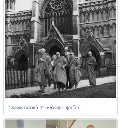
."เรื่องธรรมดาแท้ ๆ" (หลวงปู่ชา สุภัทโท)