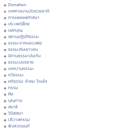
Donation
เทศกาลงานวัดช่วยชาติ
การเผยแผ่ศาสนา
ประเพณีไทย
บอกบุญ
สถานปฏิบัติธรรม
ธรรมะจากหลวงพ่อ
ธรรมะกับเยาวชน
นิทานธรรมะบันเทิง
ธรรมะบรรยาย
บทความธรรมะ
กวีธรรมะ
คติธรรม คำคม โดนใจ
กรรม
ศีล
บุญทาน
สมาธิ
วิปัสสนา
ปริวาสกรรม
ฟังสวดมนต์