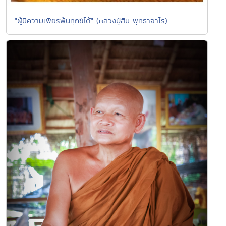
"ผู้มีความเพียรพ้นทุกข์ได้" (หลวงปู่สิม พุทฺธาจาโร)