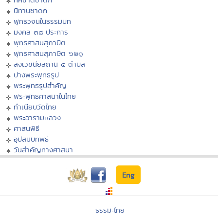
นิทานชาดก
พุทธวจนในธรรมบท
มงคล ๓๘ ประการ
พุทธศาสนสุภาษิต
พุทธศาสนสุภาษิต ๖๒๑
สังเวชนียสถาน ๔ ตำบล
ปางพระพุทธรูป
พระพุทธรูปสำคัญ
พระพุทธศาสนาในไทย
ทำเนียบวัดไทย
พระอารามหลวง
ศาสนพิธี
อุปสมบทพิธี
วันสำคัญทางศาสนา
Eng
ธรรมะไทย