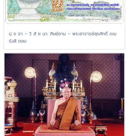
ปุ จ ฉา – วิ สั ช นา: ศิษย์ถาม – พระอาจารย์สุรศักดิ์ เขม
รังสี ตอบ