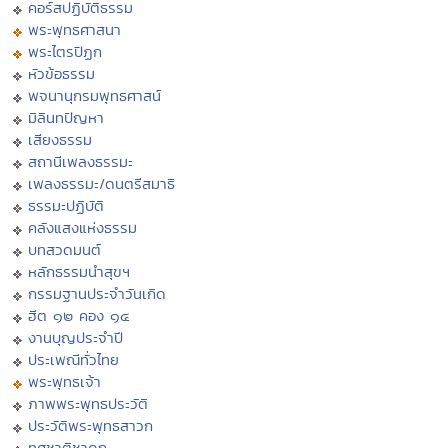
คอร์สปฏิบัติธรรม
พระพุทธศาสนา
พระไตรปิฏก
หัวข้อธรรม
พจนานุกรมพุทธศาสน์
มิลินทปัญหา
เสียงธรรม
สถานีเพลงธรรมะ
เพลงธรรมะ/ดนตรีสมาธิ
ธรรมะปฏิบัติ
คลังแสงแห่งธรรม
บทสวดมนต์
หลักธรรมนำสุขฯ
กรรมฐานประจำวันเกิด
ฮีต ๑๒ คอง ๑๔
งานบุญประจำปี
ประเพณีทั่วไทย
พระพุทธเจ้า
ภาพพระพุทธประวัติ
ประวัติพระพุทธสาวก
ทศชาติชาดก