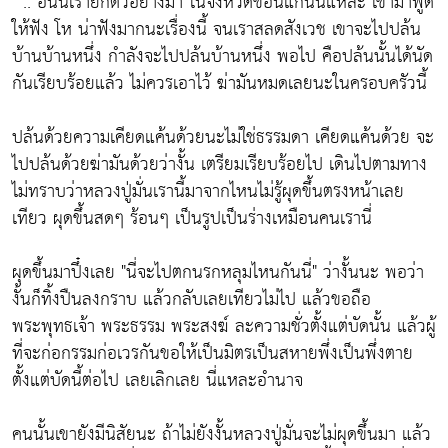
" .. อันนี้เรายกตัวอย่างมา ในจังหวัดขอนแก่นนี้แหละ เขามาพูด
ให้ฟัง โห น่าฟังมากนะเรื่องนี้ จนเราสลดสังเวช เขาจะไปปล้น
บ้านบ้านหนึ่ง กำลังจะไปปล้นบ้านหนึ่ง พอไป คือปล้นนั้นได้นัด
กันเรียบร้อยแล้ว ไม่ควรเอาไว้ ฆ่ามันหมดเลยนะในครอบครัวนี้
ปล้นด้วยความเคียดแค้นด้วยนะไม่ใช่ธรรมดา เคียดแค้นด้วย จะ
ไปปล้นด้วยฆ่ามันด้วยว่างั้น เตรียมเรียบร้อยไป เดินไปตามทาง
ไม่ทราบว่าหลวงปู่มั่นเรานี้มาจากไหนไม่รู้ผุดขึ้นตรงหน้าเลย
เทียว ผุดขึ้นสดๆ ร้อนๆ เป็นรูปเป็นร่างเหมือนคนเรานี่
ผุดขึ้นมาปึ๋งเลย "นี่จะไปตกนรกหลุมไหนกันนี่" ว่างั้นนะ พอว่า
งั้นก็ทิ้งปืนลงกราบ แล้วกลับเลยเทียวไม่ไป แล้วขอถือ
พระพุทธเจ้า พระธรรม พระสงฆ์ ละความชั่วตั้งแต่บัดนั้น แล้วผู้
ที่จะก่อกรรมก่อเวรกันขอให้เป็นมิตรเป็นสหายพึ่งเป็นพึ่งตาย
ตั้งแต่บัดนี้ต่อไป เลยเลิกเลย นี่แหละอำนาจ
คนนั้นเขายังมีนิสัยนะ ถ้าไม่ยังงั้นหลวงปู่มั่นจะไม่ผุดขึ้นมา แล้ว