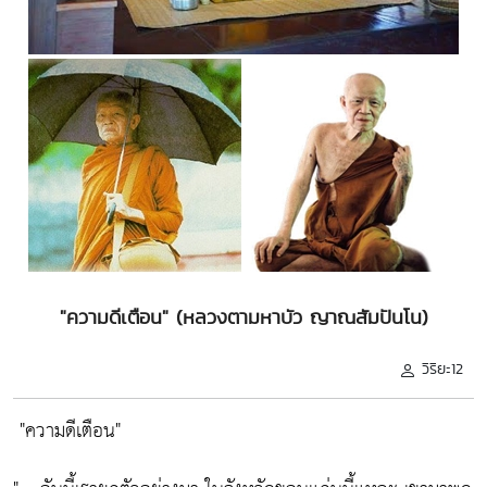
"ความดีเตือน" (หลวงตามหาบัว ญาณสัมปันโน)
วิริยะ12
"ความดีเตือน"