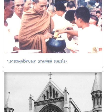
"เอาสติผูกไว้กับลม" (ท่านพ่อลี ธัมฺมธโร)