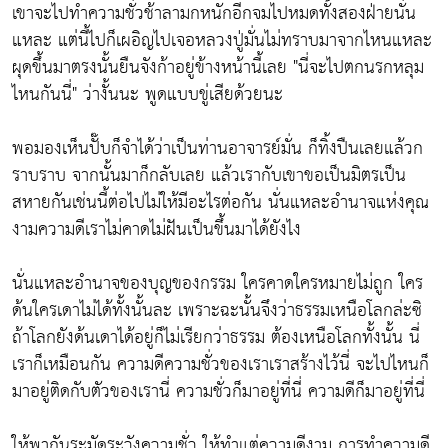
เขาจะไปทำความชั่วช้าลามกหนักอีกจมไปหมดทั้งสองฝ่ายนั่น
แหละ แต่นี้ไปก็เผอิญไปเจอหลวงปู่มั่นไม่ทราบมาจากไหนแหละ
ผุดขึ้นมาตรงนั้นยืนจังก้าอยู่ข้างหน้านี้เลย "นี่จะไปตกนรกหลุม
ไหนกันนี่" ว่างั้นนะ พูดแบบขู่เสียด้วยนะ
พอมองเห็นปั๊บก็จำได้ว่าเป็นท่านอาจารย์มั่น ก็ทิ้งปืนเลยแล้วก
ราบราบ จากนั้นมาก็กลับเลย แล้วเรากับเขาขอเป็นมิตรเป็น
สหายกันเช่นนี้ต่อไปไม่ให้มีอะไรต่อกัน นั่นแหละอำนาจแห่งคุณ
งามความดีเราไม่คาดไม่ฝันเป็นขึ้นมาได้ยังไง
นั่นแหละอำนาจของบุญของกรรม ใครคาดใครหมายไม่ถูก ใคร
ด้นใครเดาไม่ได้ทั้งนั้นละ เพราะฉะนั้นจึงว่าธรรมเหนือโลกล่ะซิ
ถ้าโลกยังด้นเดาได้อยู่ก็ไม่เรียกว่าธรรม ต้องเหนือโลกทั้งนั้น นี่
เราก็เหมือนกัน ความดีความชั่วของเราเราสร้างไว้นี่ จะไปไหนก็
มาอยู่ติดกับตัวของเรานี่ ความชั่วก็มาอยู่ที่นี่ ความดีก็มาอยู่ที่นี่
ให้พากันระมัดระวังความชั่ว ให้ทำแต่ความดีงาม การทำความดี