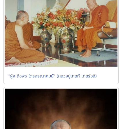
"ผู้จะถึงพระไตรสรณาคมน์" (หลวงปู่เทสก์ เทสรังสี)