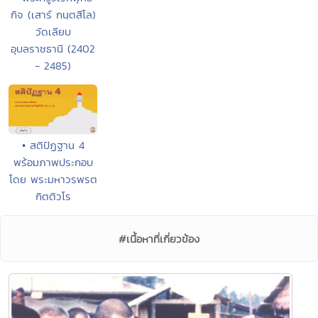
กิจ (เสาร์ กนฺตสีโล)
วัดเลียบ
อุบลราชธานี (2402
- 2485)
• สติปัฏฐาน 4
พร้อมภาพประกอบ
โดย พระมหาวรพรต
กิตติวโร
#เนื้อหาที่เกี่ยวข้อง