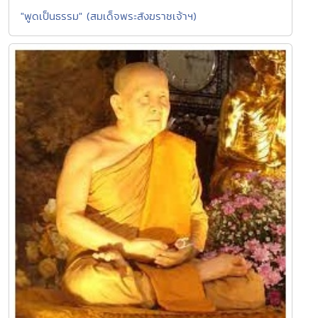
"พูดเป็นธรรม" (สมเด็จพระสังฆราชเจ้าฯ)