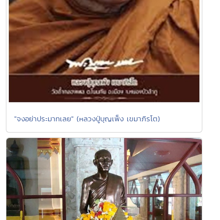
"จงอย่าประมาทเลย" (หลวงปู่บุญเพ็ง เขมาภิรโต)