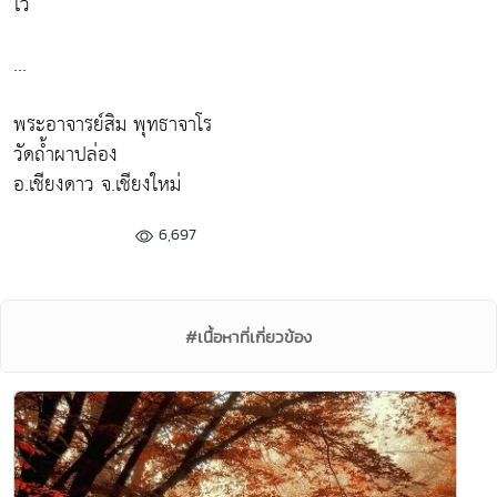
ไว้
...
พระอาจารย์สิม พุทธาจาโร
วัดถ้ำผาปล่อง
อ.เชียงดาว จ.เชียงใหม่
6,697
#เนื้อหาที่เกี่ยวข้อง