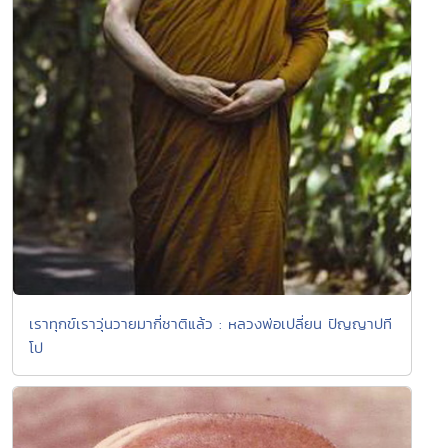
เราทุกข์เราวุ่นวายมากี่ชาติแล้ว : หลวงพ่อเปลี่ยน ปัญญาปที
โป