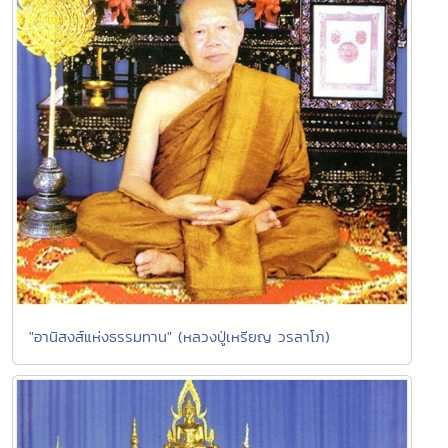
"อานิสงส์แห่งธรรมทาน" (หลวงปู่เหรียญ วรลาโภ)