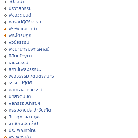
วิปัสสนา
ปริวาสกรรม
ฟังสวดมนต์
คอร์สปฏิบัติธรรม
พระพุทธศาสนา
พระไตรปิฏก
หัวข้อธรรม
พจนานุกรมพุทธศาสน์
มิลินทปัญหา
เสียงธรรม
สถานีเพลงธรรมะ
เพลงธรรมะ/ดนตรีสมาธิ
ธรรมะปฏิบัติ
คลังแสงแห่งธรรม
บทสวดมนต์
หลักธรรมนำสุขฯ
กรรมฐานประจำวันเกิด
ฮีต ๑๒ คอง ๑๔
งานบุญประจำปี
ประเพณีทั่วไทย
พระพุทธเจ้า