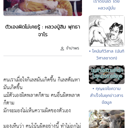
เราดีขึ้นได้ โดย
หลวงปู่มั่น
ตัวเองผิดไม่เคยรู้ : หลวงปู่สิม พุทธา
จาโร
จำปาพร
• โคนันทิวิสาล (นันทิ
วิศาลชาดก)
คนเราเมื่อใจกิเลสมันเกิดขึ้น กิเลสตัณหา
มันเกิดขึ้น
• กุญแจไขความ
แม้ตัวเองผิดพลาดก็ตาม คนอื่นผิดพลาด
สำเร็จในยุคข่าวสาร
ก็ตาม
ข้อมูล
มักจะมองไม่เห็นความผิดของตัวเอง
มองเห็นว่า คนโน้นผิดอย่างนี้ ทำไม่ถูกไม่