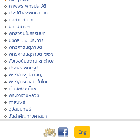
ภาพพระพุทธประวัติ
ประวัติพระพุทธสาวก
ทศชาติชาดก
นิทานชาดก
พุทธวจนในธรรมบท
มงคล ๓๘ ประการ
พุทธศาสนสุภาษิต
พุทธศาสนสุภาษิต ๖๒๑
สังเวชนียสถาน ๔ ตำบล
ปางพระพุทธรูป
พระพุทธรูปสำคัญ
พระพุทธศาสนาในไทย
ทำเนียบวัดไทย
พระอารามหลวง
ศาสนพิธี
อุปสมบทพิธี
วันสำคัญทางศาสนา
Eng