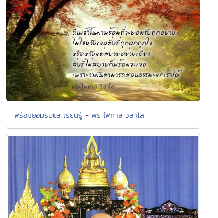
พร้อมยอมรับและเรียนรู้ - พระไพศาล วิสาโล