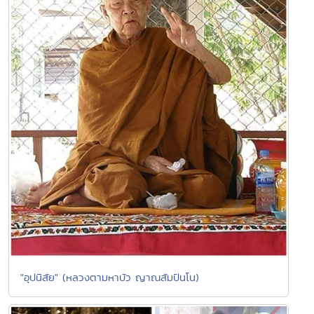
"อุปนิสัย" (หลวงตามหาบัว ญาณสัมปันโน)