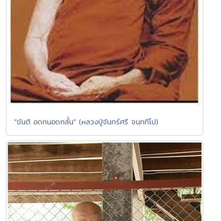
"ขันติ อดทนอดกลั้น" (หลวงปู่จันทร์ศรี จนฺททีโป)