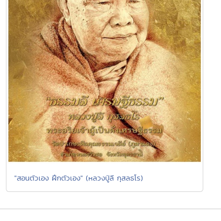
"สอนตัวเอง ฝึกตัวเอง" (หลวงปู่ลี กุสลธโร)