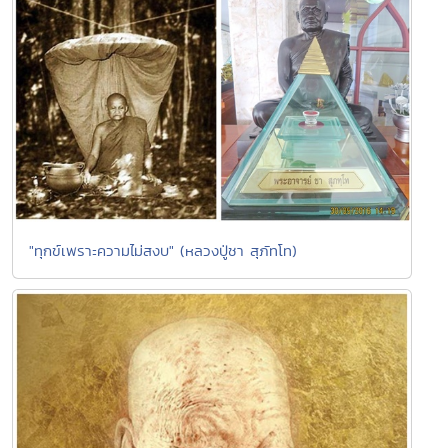
"ทุกข์เพราะความไม่สงบ" (หลวงปู่ชา สุภัทโท)