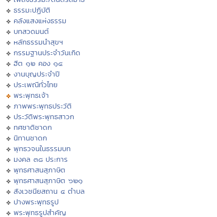
ธรรมะปฏิบัติ
คลังแสงแห่งธรรม
บทสวดมนต์
หลักธรรมนำสุขฯ
กรรมฐานประจำวันเกิด
ฮีต ๑๒ คอง ๑๔
งานบุญประจำปี
ประเพณีทั่วไทย
พระพุทธเจ้า
ภาพพระพุทธประวัติ
ประวัติพระพุทธสาวก
ทศชาติชาดก
นิทานชาดก
พุทธวจนในธรรมบท
มงคล ๓๘ ประการ
พุทธศาสนสุภาษิต
พุทธศาสนสุภาษิต ๖๒๑
สังเวชนียสถาน ๔ ตำบล
ปางพระพุทธรูป
พระพุทธรูปสำคัญ