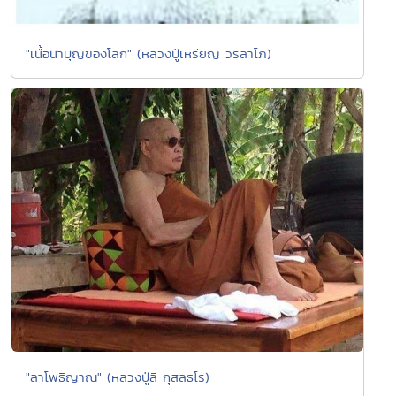
"เนื้อนาบุญของโลก" (หลวงปู่เหรียญ วรลาโภ)
"ลาโพธิญาณ" (หลวงปู่ลี กุสลธโร)