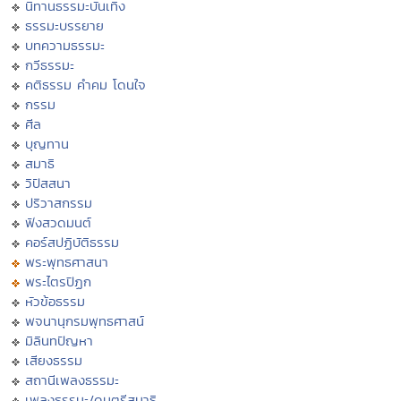
นิทานธรรมะบันเทิง
ธรรมะบรรยาย
บทความธรรมะ
กวีธรรมะ
คติธรรม คำคม โดนใจ
กรรม
ศีล
บุญทาน
สมาธิ
วิปัสสนา
ปริวาสกรรม
ฟังสวดมนต์
คอร์สปฏิบัติธรรม
พระพุทธศาสนา
พระไตรปิฏก
หัวข้อธรรม
พจนานุกรมพุทธศาสน์
มิลินทปัญหา
เสียงธรรม
สถานีเพลงธรรมะ
เพลงธรรมะ/ดนตรีสมาธิ