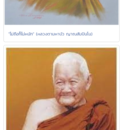
"ไม่ถือก็ไม่หนัก" (หลวงตามหาบัว ญาณสัมปันโน)