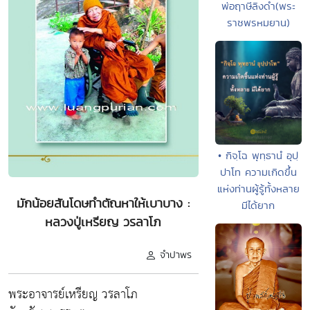
พ่อฤาษีลิงดำ(พระ
ราชพรหมยาน)
• กิจฺโฉ พุทฺธานํ อุปฺ
ปาโท ความเกิดขึ้น
แห่งท่านผู้รู้ทั้งหลาย
มักน้อยสันโดษทำตัณหาให้เบาบาง :
มีได้ยาก
หลวงปู่เหรียญ วรลาโภ
จำปาพร
พระอาจารย์เหรียญ วรลาโภ