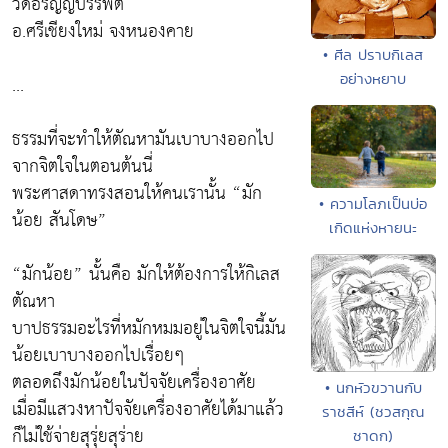
วัดอรัญญบรรพต
อ.ศรีเชียงใหม่ จงหนองคาย
• ศีล ปราบกิเลส
อย่างหยาบ
...
ธรรมที่จะทำให้ตัณหามันเบาบางออกไป
จากจิตใจในตอนต้นนี่
พระศาสดาทรงสอนให้คนเรานั้น “มัก
• ความโลภเป็นบ่อ
น้อย สันโดษ”
เกิดแห่งหายนะ
“มักน้อย” นั้นคือ มักให้ต้องการให้กิเลส
ตัณหา
บาปธรรมอะไรที่หมักหมมอยู่ในจิตใจนี้มัน
น้อยเบาบางออกไปเรื่อยๆ
ตลอดถึงมักน้อยในปัจจัยเครื่องอาศัย
• นกหัวขวานกับ
เมื่อมีแสวงหาปัจจัยเครื่องอาศัยได้มาแล้ว
ราชสีห์ (ชวสกุณ
ก็ไม่ใช้จ่ายสุรุ่ยสุร่าย
ชาดก)