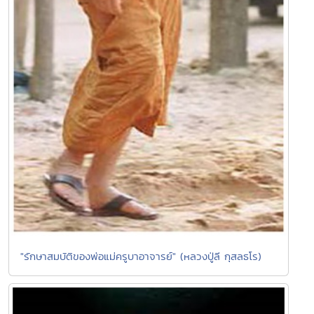
"รักษาสมบัติของพ่อแม่ครูบาอาจารย์" (หลวงปู่ลี กุสลธโร)