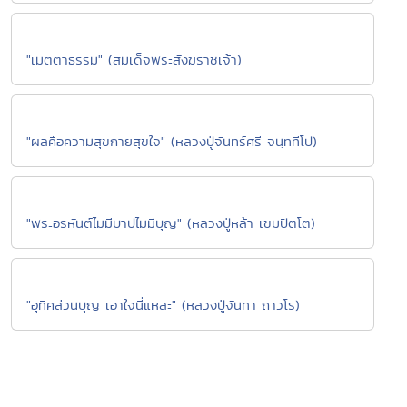
"เมตตาธรรม" (สมเด็จพระสังฆราชเจ้า)
"ผลคือความสุขกายสุขใจ" (หลวงปู่จันทร์ศรี จนฺททีโป)
"พระอรหันต์ไมมีบาปไมมีบุญ" (หลวงปู่หล้า เขมปัตโต)
"อุทิศส่วนบุญ เอาใจนี่แหละ" (หลวงปู่จันทา ถาวโร)