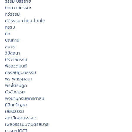
ธรรมะบรรยาย
บทความธรรมะ
กวีธรรมะ
คติธรรม คำคม โดนใจ
กรรม
ศีล
บุญทาน
สมาธิ
วิปัสสนา
ปริวาสกรรม
ฟังสวดมนต์
คอร์สปฏิบัติธรรม
พระพุทธศาสนา
พระไตรปิฏก
หัวข้อธรรม
พจนานุกรมพุทธศาสน์
มิลินทปัญหา
เสียงธรรม
สถานีเพลงธรรมะ
เพลงธรรมะ/ดนตรีสมาธิ
ธรรมะปฏิบัติ