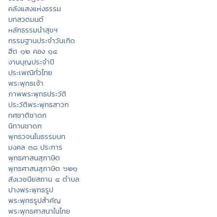
คลังแสงแห่งธรรม
บทสวดมนต์
หลักธรรมนำสุขฯ
กรรมฐานประจำวันเกิด
ฮีต ๑๒ คอง ๑๔
งานบุญประจำปี
ประเพณีทั่วไทย
พระพุทธเจ้า
ภาพพระพุทธประวัติ
ประวัติพระพุทธสาวก
ทศชาติชาดก
นิทานชาดก
พุทธวจนในธรรมบท
มงคล ๓๘ ประการ
พุทธศาสนสุภาษิต
พุทธศาสนสุภาษิต ๖๒๑
สังเวชนียสถาน ๔ ตำบล
ปางพระพุทธรูป
พระพุทธรูปสำคัญ
พระพุทธศาสนาในไทย