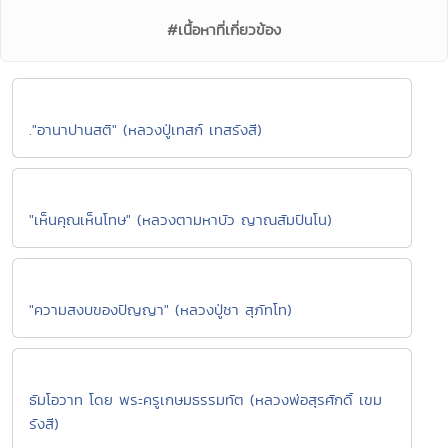
#เนื้อหาที่เกี่ยวข้อง
."อานาปานสติ" (หลวงปู่เทสก์ เทสรังสี)
"เห็นคุณเห็นโทษ" (หลวงตามหาบัว ญาณสัมปันโน)
"ความสงบของปัญญา" (หลวงปู่ชา สุภัทโท)
ธัมโอวาท โดย พระครูเกษมธรรมทัต (หลวงพ่อสุรศักดิ์ เขม
รังสี)