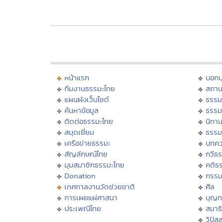
หน้าแรก
บอก
ทีมงานธรรมะไทย
สถาน
แผนผังเว็บไซต์
ธรรม
ค้นหาข้อมูล
ธรรม
ติดต่อธรรมะไทย
นิทาน
สมุดเยี่ยม
ธรรม
เครือข่ายธรรมะ
บทคว
สัญลักษณ์ไทย
กวีธ
มุมสมาชิกธรรมะไทย
คติธ
Donation
กรร
เทศกาลงานวัดช่วยชาติ
ศีล
การเผยแผ่ศาสนา
บุญท
ประเพณีไทย
สมาธิ
วิปัส