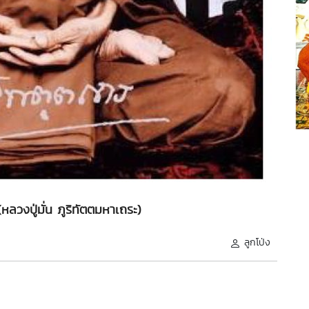
(หลวงปู่มั่น ภูริทัตตมหาเถระ)
ลูกโป่ง