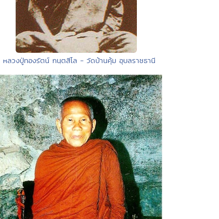
• หลวงปู่ทองรัตน์ กนฺตสีโล - วัดบ้านคุ้ม อุบลราชธานี