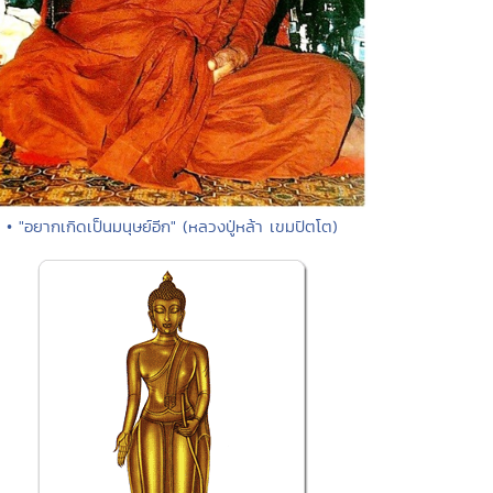
• "อยากเกิดเป็นมนุษย์อีก" (หลวงปู่หล้า เขมปัตโต)