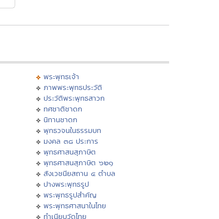
พระพุทธเจ้า
ภาพพระพุทธประวัติ
ประวัติพระพุทธสาวก
ทศชาติชาดก
นิทานชาดก
พุทธวจนในธรรมบท
มงคล ๓๘ ประการ
พุทธศาสนสุภาษิต
พุทธศาสนสุภาษิต ๖๒๑
สังเวชนียสถาน ๔ ตำบล
ปางพระพุทธรูป
พระพุทธรูปสำคัญ
พระพุทธศาสนาในไทย
ทำเนียบวัดไทย