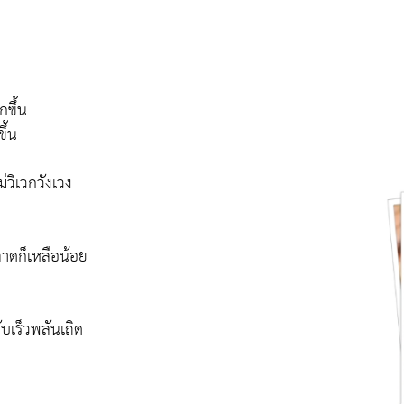
กขึ้น
ึ้น
่วิเวกวังเวง
ลาดก็เหลือน้อย
ับเร็วพลันเถิด