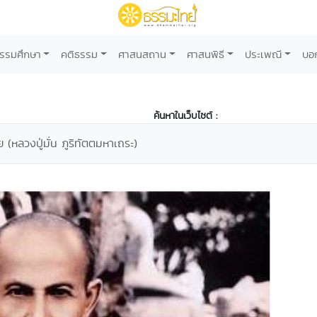
รรมศึกษา
คติธรรม
ศาสนสถาน
ศาสนพิธี
ประเพณี
บอ
ค้นหาในเว็บไซต์ :
ย (หลวงปู่มั่น ภูริทัตตมหาเถระ)