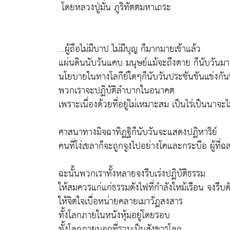
โดยหลวงปู่มั่น ภูริทัตตมหาเถระ
...ผู้ถือไม่มีบาป ไม่มีบุญ ก็มากมายเข้าแล้ว
แผ่นดินนับวันแคบ มนุษย์แม้จะถึงตาย ก็นับวันมา
นโยบายในทางโลกีย์ใดๆก็นับวันประชันขันแข่งกันข
พวกเราจะปฏิบัติลำบากในอนาคต
เพราะเนื่องด้วยที่อยู่ไม่เหมาะสม เป็นไร่เป็นนาจะไม
ศาสนาทางมิจฉาทิฏฐิก็นับวันจะแสดงปฏิหาริย์
คนที่โง่เขลาก็จะถูกจูงไปอย่างโคและกระบือ ผู้ที่ฉ
ฉะนั้นพวกเราทั้งหลายจงรีบเร่งปฏิบัติธรรม
ให้สมควรแก่แก่ธรรมดังไฟที่กำลังใหม้เรือน จงรีบด
ให้จิตใจเบื่อหน่ายคลายเมาวัฏสงสาร
ทั้งโลกภายในหนังหุ้มอยู่โดยรอบ
ทั้งโลกภายนอกที่รวมเป็นสังขารโลก