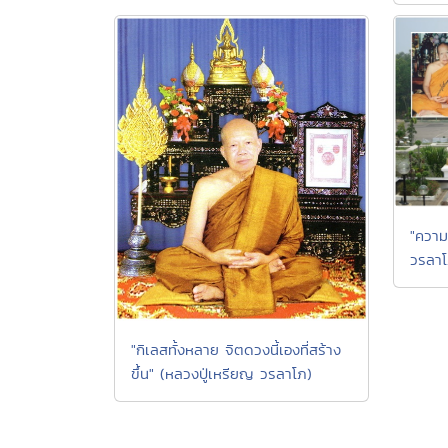
"ความ
วรลาโ
"กิเลสทั้งหลาย จิตดวงนี้เองที่สร้าง
ขึ้น" (หลวงปู่เหรียญ วรลาโภ)