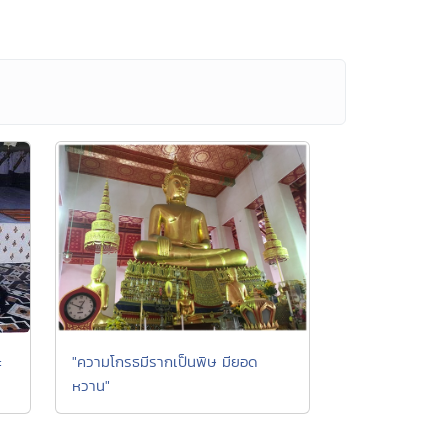
ะ
"ความโกรธมีรากเป็นพิษ มียอด
หวาน"