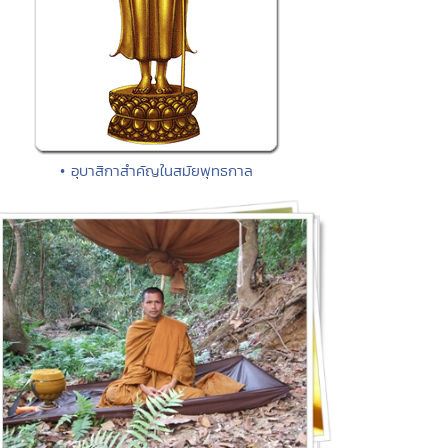
• อุบาสิกาสำคัญในสมัยพุทธกาล