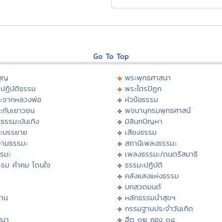
Go To Top
บุญ
พระพุทธศาสนา
ปฏิบัติธรรม
พระไตรปิฏก
ะจากหลวงพ่อ
หัวข้อธรรม
ะกับเยาวชน
พจนานุกรมพุทธศาสน์
ธรรมะบันเทิง
มิลินทปัญหา
ะบรรยาย
เสียงธรรม
ามธรรมะ
สถานีเพลงธรรมะ
รรมะ
เพลงธรรมะ/ดนตรีสมาธิ
รรม คำคม โดนใจ
ธรรมะปฏิบัติ
ม
คลังแสงแห่งธรรม
บทสวดมนต์
าน
หลักธรรมนำสุขฯ
กรรมฐานประจำวันเกิด
สนา
ฮีต ๑๒ คอง ๑๔