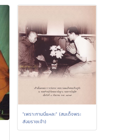
"เพราะกามนี่แหละ" (สมเด็จพระ
สังฆราชเจ้า)