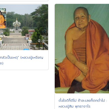
กลัวเป็นเหตุ" (หลวงปู่เหรียญ
ภ)
ตั้งใจดีก็ดีไป ถ้าละเลยก็ตกต่ำไป :
หลวงปู่สิม พุทธาจาโร