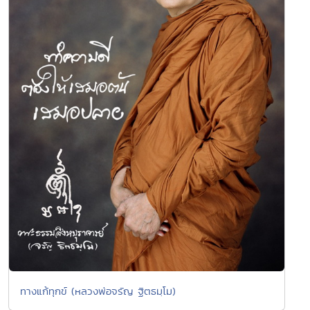
ทางแก้ทุกข์ (หลวงพ่อจรัญ ฐิตธมฺโม)