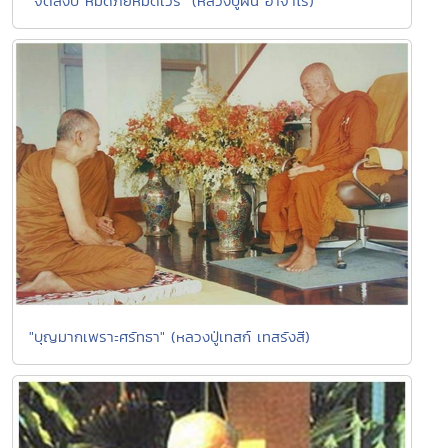
"จิตสงบ หมดภัยหมดเวร" (หลวงปู่ฝั้น อาจาโร)
"บุญมากเพราะศรัทธา" (หลวงปู่เทสก์ เทสรังสี)