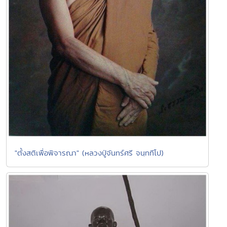
"ตั้งสติเพื่อพิจารณา" (หลวงปู่จันทร์ศรี จนฺททีโป)