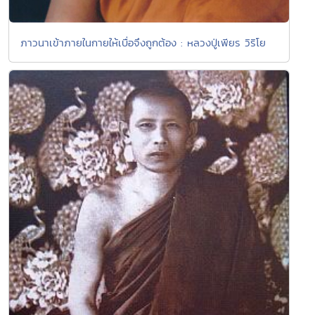
ภาวนาเข้าภายในกายให้เบื่อจึงถูกต้อง : หลวงปู่เพียร วิริโย