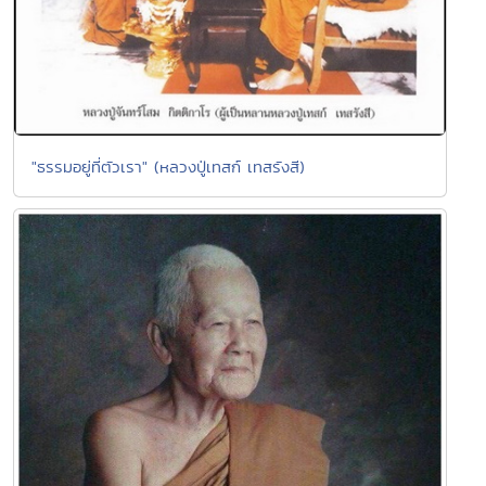
"ธรรมอยู่ที่ตัวเรา" (หลวงปู่เทสก์ เทสรังสี)