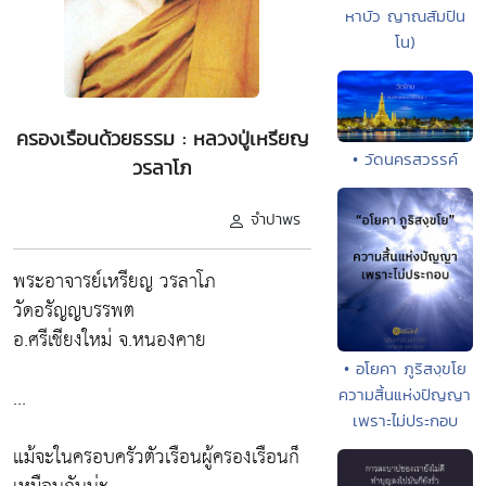
หาบัว ญาณสัมปัน
โน)
ครองเรือนด้วยธรรม : หลวงปู่เหรียญ
• วัดนครสวรรค์
วรลาโภ
จำปาพร
พระอาจารย์เหรียญ วรลาโภ
วัดอรัญญบรรพต
อ.ศรีเชียงใหม่ จ.หนองคาย
• อโยคา ภูริสงฺขโย
...
ความสิ้นแห่งปัญญา
เพราะไม่ประกอบ
แม้จะในครอบครัวตัวเรือนผู้ครองเรือนก็