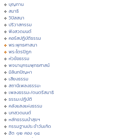
บุญทาน
สมาธิ
วิปัสสนา
ปริวาสกรรม
ฟังสวดมนต์
คอร์สปฏิบัติธรรม
พระพุทธศาสนา
พระไตรปิฏก
หัวข้อธรรม
พจนานุกรมพุทธศาสน์
มิลินทปัญหา
เสียงธรรม
สถานีเพลงธรรมะ
เพลงธรรมะ/ดนตรีสมาธิ
ธรรมะปฏิบัติ
คลังแสงแห่งธรรม
บทสวดมนต์
หลักธรรมนำสุขฯ
กรรมฐานประจำวันเกิด
ฮีต ๑๒ คอง ๑๔