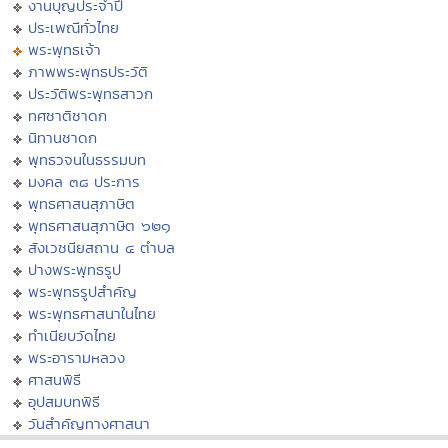
งานบุญประจำปี
ประเพณีทั่วไทย
พระพุทธเจ้า
ภาพพระพุทธประวัติ
ประวัติพระพุทธสาวก
ทศชาติชาดก
นิทานชาดก
พุทธวจนในธรรมบท
มงคล ๓๘ ประการ
พุทธศาสนสุภาษิต
พุทธศาสนสุภาษิต ๖๒๑
สังเวชนียสถาน ๔ ตำบล
ปางพระพุทธรูป
พระพุทธรูปสำคัญ
พระพุทธศาสนาในไทย
ทำเนียบวัดไทย
พระอารามหลวง
ศาสนพิธี
อุปสมบทพิธี
วันสำคัญทางศาสนา