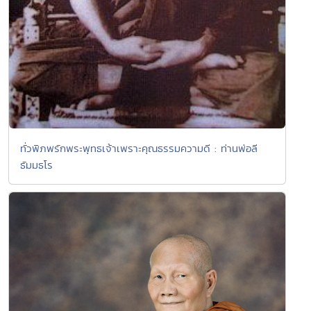
ทั่วพิภพรักพระพุทธเจ้าเพราะคุณธรรมความดี : ท่านพ่อลี
ธัมมธโร