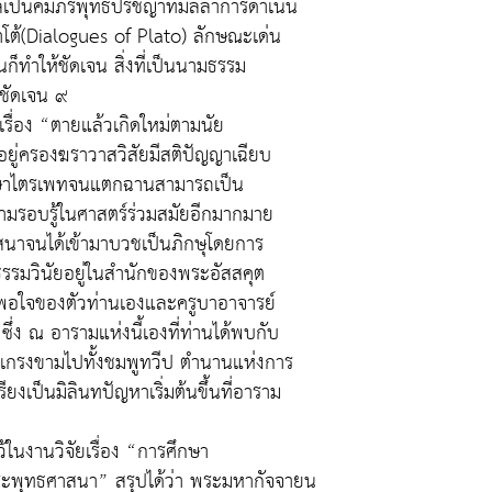
นคัมภีร์พุทธปรัชญาที่มีลีลาการดำเนิน
โต้(Dialogues of Plato) ลักษณะเด่น
นก็ทำให้ชัดเจน สิ่งที่เป็นนามธรรม
งชัดเจน ๙
เรื่อง “ตายแล้วเกิดใหม่ตามนัย
ยู่ครองฆราวาสวิสัยมีสติปัญญาเฉียบ
กษาไตรเพทจนแตกฉานสามารถเป็น
วามรอบรู้ในศาสตร์ร่วมสมัยอีกมากมาย
นาจนได้เข้ามาบวชเป็นภิกษุโดยการ
รมวินัยอยู่ในสำนักของพระอัสสคุต
่พอใจของตัวท่านเองและครูบาอาจารย์
ซึ่ง ณ อารามแห่งนี้เองที่ท่านได้พบกับ
นที่เกรงขามไปทั้งชมพูทวีป ตำนานแห่งการ
ยงเป็นมิลินทปัญหาเริ่มต้นขึ้นที่อาราม
ในงานวิจัยเรื่อง “การศึกษา
พุทธศาสนา” สรุปได้ว่า พระมหากัจจายน