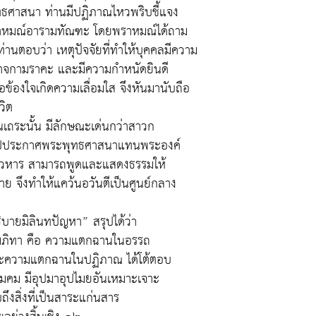
ุทธศาสนา ท่านมีปฏิภาณไหวพริบชี้แจง
พราหมณ์อารามทัณฑะ โดยพราหมณ์ได้ถาม
่านตอบว่า เหตุปัจจัยที่ทำให้บุคคลมีความ
นาจกามราคะ และมีความกำหนัดยินดี
องใจเกิดความเลื่อมใส จึงหันมานับถือ
วิต
ระนั้น มีลักษณะเด่นกว่าสาวก
ให้ไปประกาศพระพุทธศาสนาแทนพระองค์
ช้โวหาร สามารถพูดและแสดงธรรมให้
าย จึงทำให้แคว้นอวันตีเป็นศูนย์กลาง
ิบายมิลินทปัญหา” สรุปได้ว่า
สัมภิทา คือ ความแตกฉานในอรรถ
ความแตกฉานในปฏิภาณ ได้โต้ตอบ
มคม มีอุปมาอุปไมยอันเหมาะเจาะ
ึงสิ่งที่เป็นสาระแก่นสาร