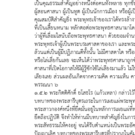
เป็นคุณธรรมสำคัญอย่างหนึ่งต่อคนทั้งหลาย ทุกชั้น ท
ผู้สอนศาสนา ผู้เป็นทูต ผู้เป็นนักการเมือง หรือผู้
คุณสมบัติสำคัญยิ่ง พระพุทธเจ้าของเราได้ทรงล
ที่เป็นเสี้ยนหนาม หลักตอต่อพระพุทธศาสนามาโ
ว่าผู้ที่เลื่อมใสนับถือพระพุทธศาสนา ด้วยยอมจ
พระพุทธเจ้าผู้เป็นพระบรมศาสดาของเรา และพระ
ล้วนแต่เป็นผู้มีปฏิภาณดีทั้งนั้น ไม่มีศาสดาใ
หรือไล่เลี่ยกันเลย จะเห็นได้ว่าพระพุทธศาสนาถูกซ
ศาสนาที่เปิดโอกาสให้มีผู้รู้ซักไซ้ไล่เลียงมาแล้ว ไม่ใช่
เลียงเลย ส่วนผลอันเกิดจากความคิด ความเห็น ความ
พรรณนา ๖
๑.๕.๒ พระกิตติศักดิ์ ยโสธโร (แก้วเหลา) กล่าวไว้
บทบาทของพระสารีบุตรเถระในการเผยแผ่พระพุทธศ
พระสาวกองค์หนึ่งที่ยึดมั่นอยู่ในหลักการเผยแผ่
ยึดถือปฏิบัติ จึงทำให้ท่านมีบทบาทสำคัญยิ่งใ
พระสัทธรรมให้คงอยู่ จนได้รับตำแหน่งเป็นพระอัค
ปัญญาเลิศ บทบาทของพระสารีบุตรที่ปรากฏในคัมภ