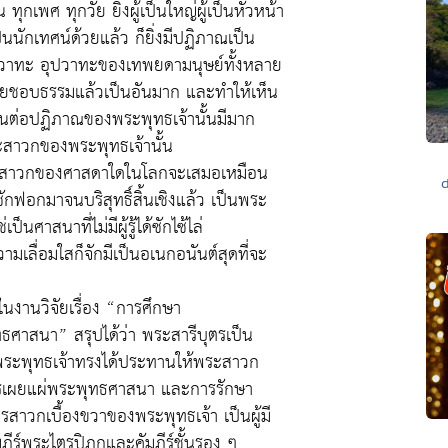
ุกเพศ ทุกวัย ยิ่งผู้เป็นใหญ่ผู้เป็นหัวหน้า
เป็นนักเทศน์ด้วยแล้ว ก็ยิ่งมีปฏิภาณเป็น
้างวาทะ อุปวาทะของเทพยดามนุษย์ทั้งหลาย
ดยชอบธรรมแล้วเป็นอันมาก และทำให้เห็น
ำนนต่อปฏิภาณของพระพุทธเจ้านั้นมีมาก
สาวกของพระพุทธเจ้านั้น
ด หรือสาวกของศาสดาใดในโลกจะเสมอเหมือน
ักฟอกมาจนบริสุทธิ์สิ้นเชิงแล้ว เป็นพระ
เป็นศาสนาที่ไม่มีผู้รู้ได้ซักไซ้ไล่
เลื่อมใสก็จักมีเป็นอเนกอนันต์สุดที่จะ
ในงานวิจัยเรื่อง “การศึกษา
าสนา” สรุปได้ว่า พระสารีบุตรเป็น
ที่พระพุทธเจ้าทรงได้ประทานให้พระสาวก
นการเผยแผ่พระพุทธศาสนา และการรักษา
รสาวกเบื้องขวาของพระพุทธเจ้า เป็นผู้มี
ีร์พระไตรปิฎกและคัมภีร์ชั้นรอง ๆ