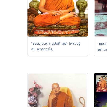
"ธรรมเมตตา ฉบับที่ ๑๒" (หลวงปู่
"แยบค
สิม พุทธาจาโร)
สก์ เท