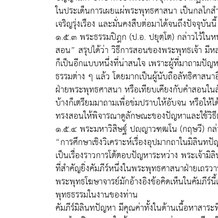
ในประเด็นการเผยแผ่พระพุทธศาสนา เป็นกลไกสำ
เจริญรุ่งเรือง และมั่นคงสืบต่อมาได้จนถึงปัจจุบันนี้
๑.๕.๓ พระธรรมปิฎก (ป.อ. ปยุตฺโต) กล่าวไว้ในหนั
สอน” สรุปได้ว่า วิธีการสอนของพระพุทธเจ้า ม
ก็เป็นอีกแบบหนึ่งที่น่าสนใจ เพราะผู้ที่มาถามปัญ
ธรรมต่าง ๆ แล้ว โดยมากเป็นผู้นับถือลัทธิศาสนาอ
ฝ่ายพระพุทธศาสนา หรือเทียบเคียงกับคำสอนในลั
บ้างก็เตรียมมาถามเพื่อข่มปราบให้อับจน หรือให
ทรงสอนให้พิจารณาดูลักษณะของปัญหาและใช้วิธี
๑.๕.๔ พระมหาวิสิษฐ์ ปญฺญาวฑฺฒโน (กฤษวี) กล่าว
“การศึกษาเชิงวิเคราะห์เรื่องอุปมากถาในมิลินทปัญ
เป็นเรื่องราวการโต้ตอบปัญหาระหว่าง พระเจ้ามิลิ
ที่สำคัญยิ่งคัมภีร์หนึ่งในพระพุทธศาสนาฝ่ายเ
พระพุทธโฆษาจารย์มักอ้างอิงข้อคิดเห็นในคัมภีร์
พุทธธรรมในงานของท่าน
คัมภีร์มิลินทปัญหา มีคุณค่าทั้งในด้านเนื้อหาสาร