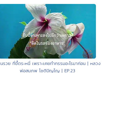
คนรวย ที่ขึ้ตระหนี่ เพราะเคยทำกรรมอะไรมาก่อน | หลวง
พ่อสมภพ โชติปัญโญ | EP.23