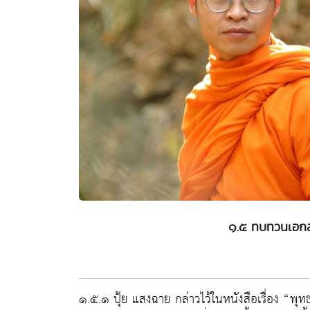
๑.๕ ทบทวนเอกสาร
๑.๕.๑ ปุ้ย แสงฉาย กล่าวไว้ในหนังสือเรื่อง “พุ