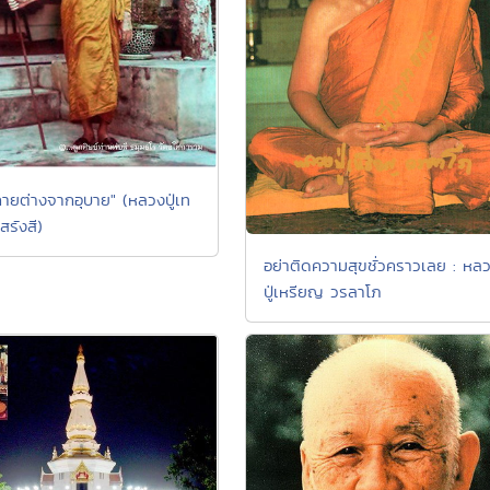
ายต่างจากอุบาย" (หลวงปู่เท
สรังสี)
อย่าติดความสุขชั่วคราวเลย : หล
ปู่เหรียญ วรลาโภ