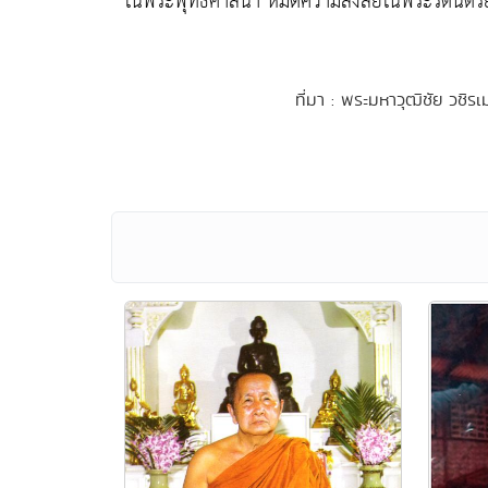
ในพระพุทธศาสนา หมดความสงสัยในพระรัตนตรัยอ
ที่มา : พระมหาวุฒิชัย วชิร