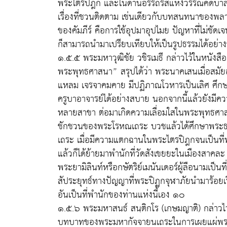
พระไตรปิฎก และในด้านอรรถรสแห่งวรรณคดีบาลีเป็
เรื่องที่ชวนติดตาม เช่นเดียวกับบทสนทนาของพลา
ของคัมภีร์ คือการใช้อุปมาอุปไมย ปัญหาที่ไม่ชัดเจ
ก็สามารถนำมาเปรียบเทียบให้เป็นรูปธรรมได้อย่า
๑.๕.๕ พระมหาวุฒิชัย วชิรเมธี กล่าวไว้ในหนังสือ
พระพุทธศาสนา” สรุปได้ว่า พระนาคเสนเมื่อสมัยอ
แหลม เจรจาคมคาย มีปฏิภาณโวหารเป็นเลิศ ศึ
ครูบาอาจารย์ได้อย่างสบาย นอกจากนี้แล้วยังมีค
หลายสาขา ต่อมาเกิดความเลื่อมใสในพระพุทธศาส
ชักชวนของพระโรหณเถระ บวชแล้วได้ศึกษาพระธร
เถระ เมื่อมีความแตกฉานในพระไตรปิฎกจนเป็นที
แล้วก็ได้ย้ายมาพำนักที่วัดสังเขยยะในเมืองสาคละ 
พระยามิลินท์หรือกษัตริย์เมนันเดอร์ผู้ลือนามเป็
สัประยุทธ์ทางปัญญาที่พระปิฏกจุฬาภัยนำมาร้อยเรี
อันเป็นที่พำนักของท่านแห่งนี้เอง ๑๐
๑.๕.๖ พระมหาสนธ์ สนฺติกโร (เกษมญาติ) กล่าวไว้
บทบาทของพระมหากัจจายนเถระในการเผยแผ่พระ