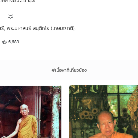
ย่างสิ้นเชิง ๑๒
เมธี, พระมหาสนธ์ สนฺติกโร (เกษมญาติ),
6,689
#เนื้อหาที่เกี่ยวข้อง