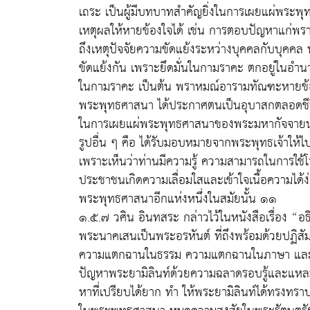
เถระ เป็นผู้มีบทบาทสำคัญยิ่งในการเผยแผ่พระพ
เหตุผลให้หายข้องใจได้ เช่น การตอบปัญหาแก่
ถึงเหตุปัจจัยความขัดแย้งระหว่างบุคคลกับบุคคล ท
ขัดแย้งกัน เพราะยึดมั่นในกามราคะ ตกอยู่ในอำ
ในกามราคะ เป็นต้น พราหมณ์อารามทัณฑะหายข้อข้
พระพุทธศาสนา ได้ประกาศตนเป็นอุบาสกตลอดชี
ในการเผยแผ่พระพุทธศาสนาของพระมหากัจจายนเถ
รูปอื่น ๆ คือ ได้รับมอบหมายจากพระพุทธเจ้า
เพราะเห็นว่าท่านมีความรู้ ความสามารถในการใ
ประชาชนเกิดความเลื่อมใสและเข้าใจเนื้อความได้ง่
พระพุทธศาสนาอีกแห่งหนึ่งในสมัยนั้น ๑๑
๑.๕.๗ วศิน อินทสระ กล่าวไว้ในหนังสือเรื่อง “อธ
พระนาคเสนเป็นพระอรหันต์ ที่ถึงพร้อมด้วยปฏิ
ความแตกฉานในธรรม ความแตกฉานในภาษา และ
ปัญหาพระยามิลินท์ด้วยความฉลาดรอบรู้และแหล
หาที่เปรียบได้ยาก ทำ ให้พระยามิลินท์ได้ทรงทราบถ