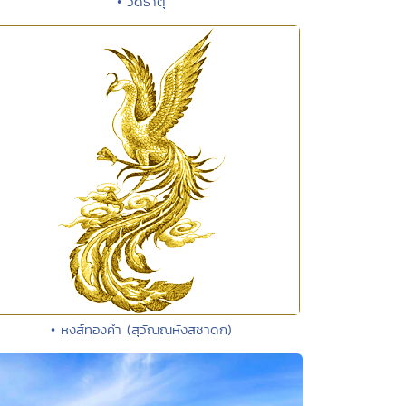
• วัดธาตุ
• หงส์ทองคำ (สุวัณณหังสชาดก)