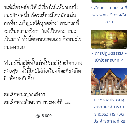
"แต่เมื่อจะต้องให้ มีเรื่องให้แพ้ฝ่ายหนึ่ง
• ลักษณะแห่งธรรมที่
ชนะฝ่ายหนึ่ง ก็ควรต้องมีใจหนักแน่น
พระพุทธเจ้าทรงสั่ง
สอน
พอที่จะเผชิญผลได้ทุกอย่าง"
สามารถที่
จะเห็นความจริงว่า
"แพ้เป็นพระ ชนะ
เป็นมาร"
ทั้งนี้ต้องชนะตนเอง คือชนะใจ
ตนเองด้วย
• การปฏิบัติธรรม -
เข้าใจอิทธิบาท 4
"ส่วนผู้ที่ละได้ทั้งแพ้ทั้งชนะจึงจะได้ความ
สงบสุข"
ทั้งนี้โดยไม่ก่อเรื่องที่จะต้องเกิด
มีแพ้ชนะกันขึ้น .. "
สมเด็จพระญาณสังวร
• วัดราชประดิษฐ
สมเด็จพระสังฆราช พระองค์ที่ ๑๙
สถิตมหาสีมาราม
ราชวรวิหาร (วัด
6,689
ประจำรัชกาลที่ ๔)