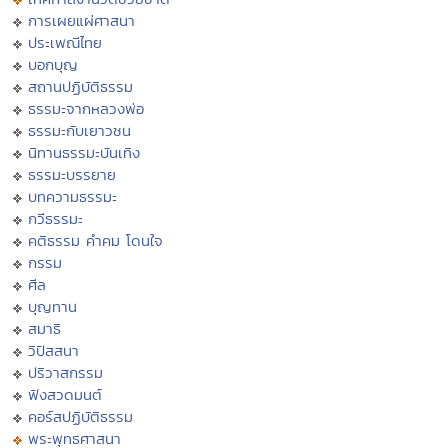
การเผยแผ่ศาสนา
ประเพณีไทย
บอกบุญ
สถานปฏิบัติธรรม
ธรรมะจากหลวงพ่อ
ธรรมะกับเยาวชน
นิทานธรรมะบันเทิง
ธรรมะบรรยาย
บทความธรรมะ
กวีธรรมะ
คติธรรม คำคม โดนใจ
กรรม
ศีล
บุญทาน
สมาธิ
วิปัสสนา
ปริวาสกรรม
ฟังสวดมนต์
คอร์สปฏิบัติธรรม
พระพุทธศาสนา