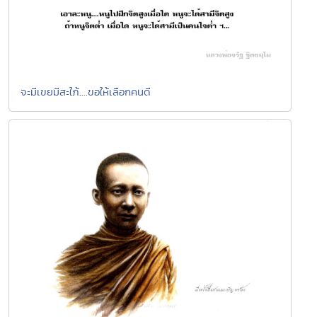
จะมีเขยมีสะใภ้....ขอให้เลือกคนดี