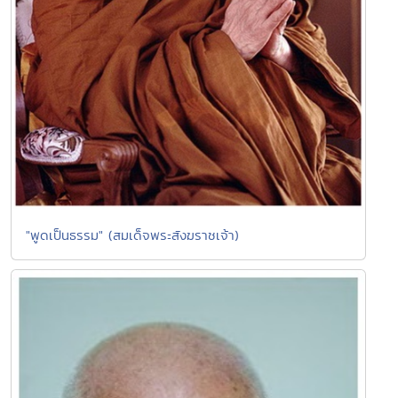
"พูดเป็นธรรม" (สมเด็จพระสังฆราชเจ้า)