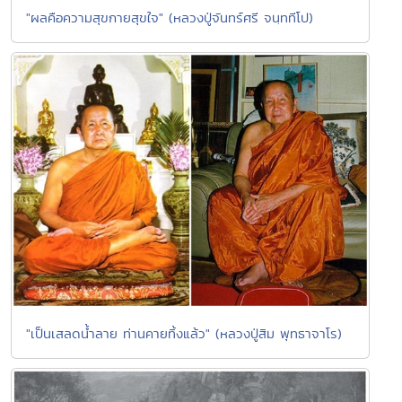
"ผลคือความสุขกายสุขใจ" (หลวงปู่จันทร์ศรี จนฺททีโป)
"เป็นเสลดน้ำลาย ท่านคายทิ้งแล้ว" (หลวงปู่สิม พุทธาจาโร)