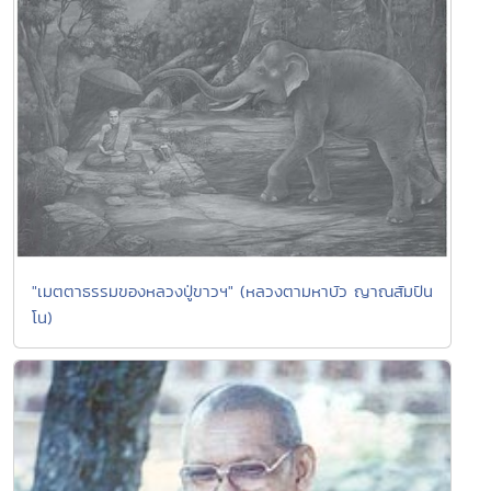
"เมตตาธรรมของหลวงปู่ขาวฯ" (หลวงตามหาบัว ญาณสัมปัน
โน)