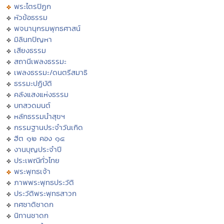
พระไตรปิฏก
หัวข้อธรรม
พจนานุกรมพุทธศาสน์
มิลินทปัญหา
เสียงธรรม
สถานีเพลงธรรมะ
เพลงธรรมะ/ดนตรีสมาธิ
ธรรมะปฏิบัติ
คลังแสงแห่งธรรม
บทสวดมนต์
หลักธรรมนำสุขฯ
กรรมฐานประจำวันเกิด
ฮีต ๑๒ คอง ๑๔
งานบุญประจำปี
ประเพณีทั่วไทย
พระพุทธเจ้า
ภาพพระพุทธประวัติ
ประวัติพระพุทธสาวก
ทศชาติชาดก
นิทานชาดก