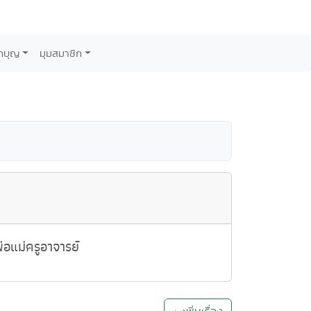
กบุญ
มุมสมาชิก
อแม่ครูอาจารย์