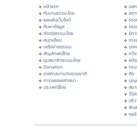
หน้าแรก
บอก
ทีมงานธรรมะไทย
สถา
แผนผังเว็บไซต์
ธรร
ค้นหาข้อมูล
ธรร
ติดต่อธรรมะไทย
นิทา
สมุดเยี่ยม
ธรร
เครือข่ายธรรมะ
บทค
สัญลักษณ์ไทย
กวี
มุมสมาชิกธรรมะไทย
คติ
Donation
กรร
เทศกาลงานวัดช่วยชาติ
ศีล
การเผยแผ่ศาสนา
บุญ
ประเพณีไทย
สมาธ
วิปั
ปริ
ฟัง
คอร์