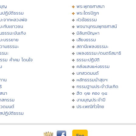
บุญ
พระพุทธศาสนา
นปฏิบัติธรรม
พระไตรปิฏก
มะจากหลวงพ่อ
หัวข้อธรรม
มะกับเยาวชน
พจนานุกรมพุทธศาสน์
นธรรมะบันเทิง
มิลินทปัญหา
มะบรรยาย
เสียงธรรม
วามธรรมะ
สถานีเพลงธรรมะ
ธรรมะ
เพลงธรรมะ/ดนตรีสมาธิ
ธรรม คำคม โดนใจ
ธรรมะปฏิบัติ
ม
คลังแสงแห่งธรรม
บทสวดมนต์
ทาน
หลักธรรมนำสุขฯ
ิ
กรรมฐานประจำวันเกิด
สสนา
ฮีต ๑๒ คอง ๑๔
วาสกรรม
งานบุญประจำปี
สวดมนต์
ประเพณีทั่วไทย
สปฏิบัติธรรม
Eng