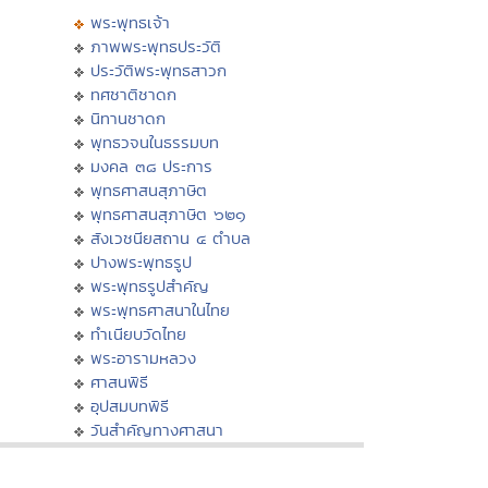
พระพุทธเจ้า
ภาพพระพุทธประวัติ
ประวัติพระพุทธสาวก
ทศชาติชาดก
นิทานชาดก
พุทธวจนในธรรมบท
มงคล ๓๘ ประการ
พุทธศาสนสุภาษิต
พุทธศาสนสุภาษิต ๖๒๑
สังเวชนียสถาน ๔ ตำบล
ปางพระพุทธรูป
พระพุทธรูปสำคัญ
พระพุทธศาสนาในไทย
ทำเนียบวัดไทย
พระอารามหลวง
ศาสนพิธี
อุปสมบทพิธี
วันสำคัญทางศาสนา