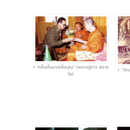
• "ครั้นเห็นบาปเห็นบุญ" (หลวงปู่ขาว อนาล
• ."รั
โย)