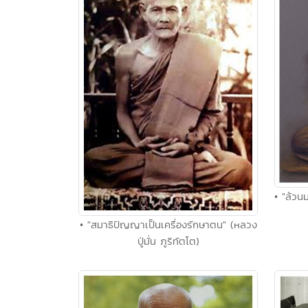
• "ล้วน
• "สมาธิปัญญาเป็นเครื่องรักษาตน" (หลวง
ปู่มั่น ภูริทัตโต)