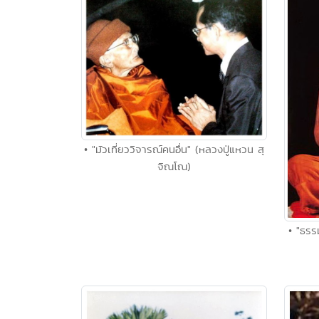
• "มัวเที่ยววิจารณ์คนอื่น" (หลวงปู่แหวน สุ
จิณโณ)
• "ธรร