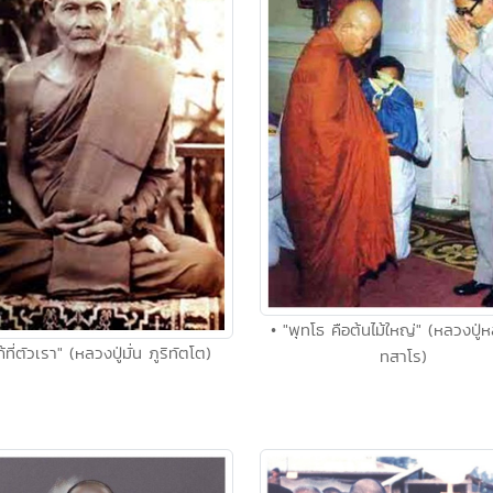
• "พุทโธ คือต้นไม้ใหญ่" (หลวงปู่ห
้ที่ตัวเรา" (หลวงปู่มั่น ภูริทัตโต)
ทสาโร)