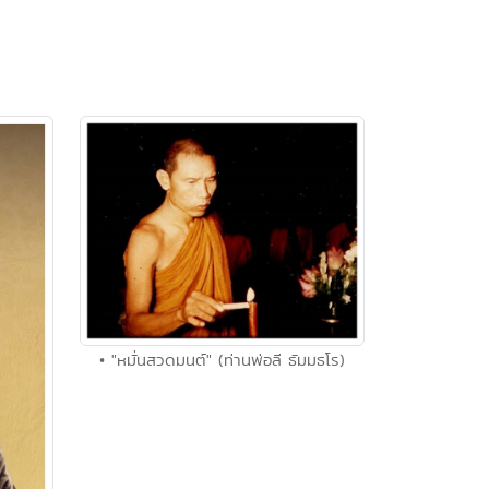
• "หมั่นสวดมนต์" (ท่านพ่อลี ธัมมธโร)