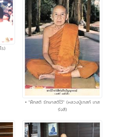
โร)
• "ฝึกสติ รักษาสติไว้" (หลวงปู่เทสก์ เทส
รังสี)