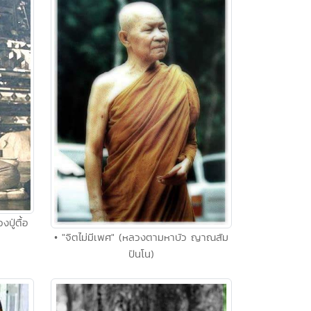
ปู่ตื้อ
• "จิตไม่มีเพศ" (หลวงตามหาบัว ญาณสัม
ปันโน)