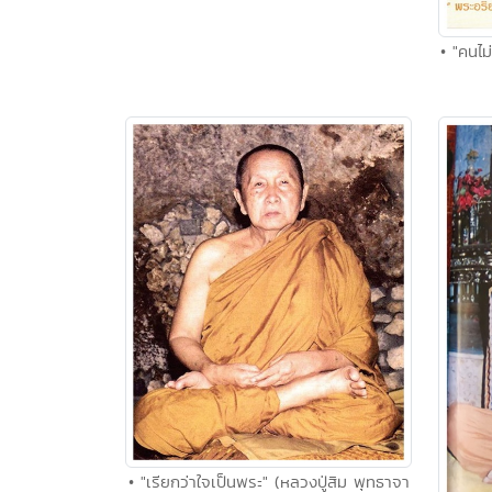
• "คนไม
• "เรียกว่าใจเป็นพระ" (หลวงปู่สิม พุทธาจา