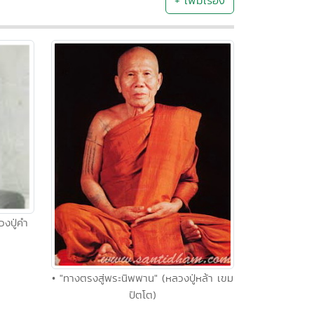
+ เพิ่มเรื่อง
วงปู่คำ
• "ทางตรงสู่พระนิพพาน" (หลวงปู่หล้า เขม
ปัตโต)