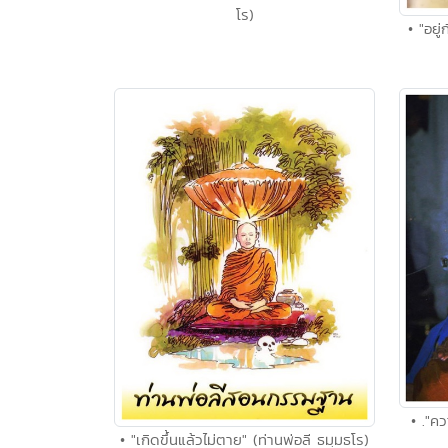
โร)
• "อยู
• ."ค
• "เกิดขึ้นแล้วไม่ตาย" (ท่านพ่อลี ธมฺมธโร)