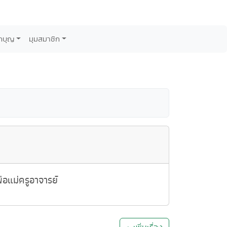
กบุญ
มุมสมาชิก
อแม่ครูอาจารย์