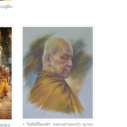
งปู่ฝั้น
• "ไม่ถือก็ไม่หนัก" (หลวงตามหาบัว ญาณ
ภัทโท)