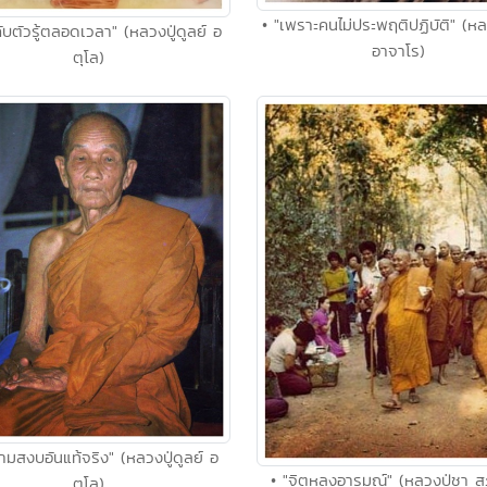
• "เพราะคนไม่ประพฤติปฏิบัติ" (หลว
่กับตัวรู้ตลอดเวลา" (หลวงปู่ดูลย์ อ
อาจาโร)
ตุโล)
วามสงบอันแท้จริง" (หลวงปู่ดูลย์ อ
• "จิตหลงอารมณ์" (หลวงปู่ชา สุ
ตุโล)