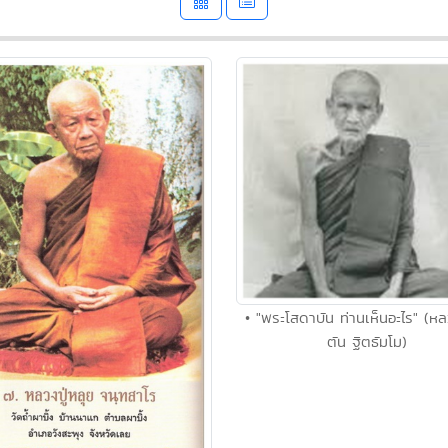
• "พระโสดาบัน ท่านเห็นอะไร" (หล
ตัน ฐิตธัมโม)