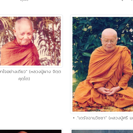
กษาใจอย่างเดียว" (หลวงปู่ผาง จิตฺต
คุตฺโต)
• ."เดรัจฉานวิชชา" (หลวงปู่ศรี ม