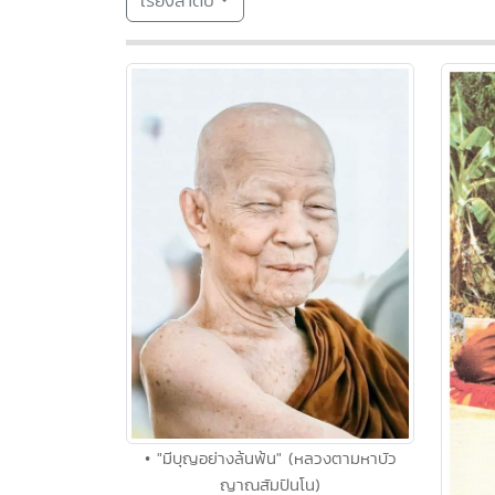
เรียงลำดับ
• "มีบุญอย่างล้นพ้น" (หลวงตามหาบัว
ญาณสัมปันโน)