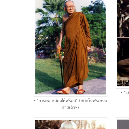
• "แก
• "เตรียมเสบียงให้พร้อม" (สมเด็จพระสังฆ
ราชเจ้าฯ)