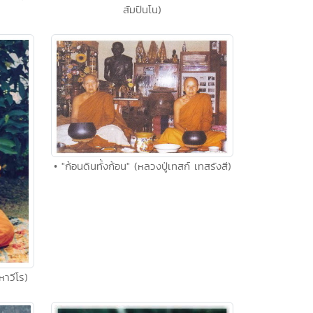
สัมปันโน)
• "ก้อนดินทั้งก้อน" (หลวงปู่เทสก์ เทสรังสี)
หาวีโร)