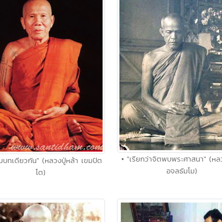
• "เรียกว่าจิตพบพระศาสนา" (หลวง
มบทเดียวกัน" (หลวงปู่หล้า เขมปัต
อจลธัมโม)
โต)