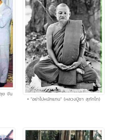
ลุย จัน
• "อย่าไปหนักแทน" (หลวงปู่ชา สุภัทโท)