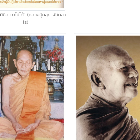
่มีศีล หาไม่ได้" (หลวงปู่หลุย จันทสา
โร)