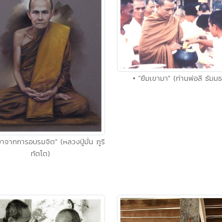
• "ยืมเขามา" (ท่านพ่อลี ธัมมธ
มาจากการอบรมจิต" (หลวงปู่มั่น ภูริ
ทัตโต)