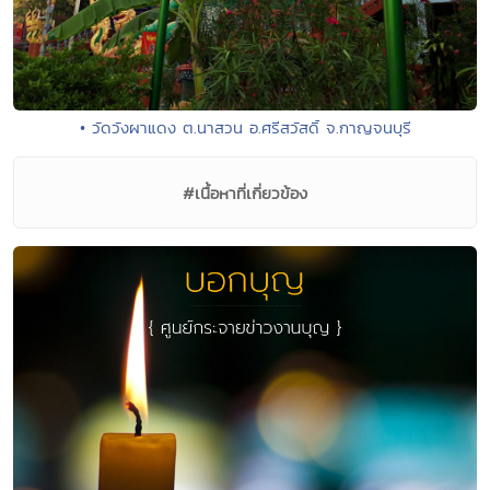
• วัดวังผาแดง ต.นาสวน อ.ศรีสวัสดิ์ จ.กาญจนบุรี
#เนื้อหาที่เกี่ยวข้อง