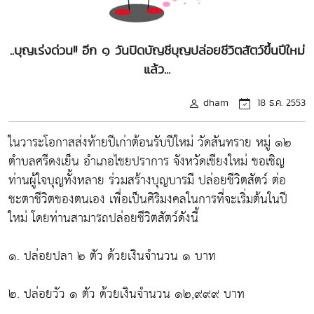
..บุญเร่งด่วน!! อีก ๑ วันปิดบัญชีบุญปล่อยชีวิตสัตว์ขึ้นปีใหม่
แล้ว...
dham
18 ธ.ค. 2553
ในวาระโอกาสส่งท้ายปีเก่าต้อนรับปีใหม่ วัดสันทราย หมู่ ๑๒
ตำบลศรีดงเย็น อำเภอไชยปราการ จังหวัดเชียงใหม่ ขอเชิญ
ท่านผู้ใจบุญทั้งหลาย ร่วมสร้างบุญบารมี ปล่อยชีวิตสัตว์ ต่อ
ชะตาชีวิตของตนเอง เพื่อเป็นศิริมงคลในการที่จะเริ่มต้นในปี
ใหม่ โดยท่านสามารถปล่อยชีวิตสัตว์ดังนี้
๑. ปล่อยปลา ๒ ตัว ด้วยเงินจำนวน ๑ บาท
๒. ปล่อยวัว ๑ ตัว ด้วยเงินจำนวน ๑๒,๙๙๙ บาท