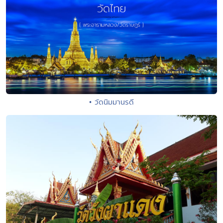
• วัดนิมมานรดี