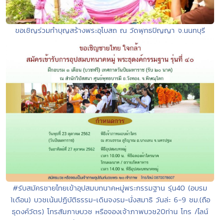
ขอเชิญร่วมทำบุญสร้างพระอุโบสถ ณ วัดพุทธปัญญา จ.นนทบุรี
#รับสมัครชายไทยเข้าอุปสมบทนาคหมู่พระกรรมฐาน รุ่น40 (อบรม
1เดือน) บวชเน้นปฏิบัติธรรม-เดินจงรม-นั่งสมาธิ วันล่ะ 6-9 ชม.(ถือ
ธุดงค์วัตร) โทรสัมภาษบวช หรือจองเจ้าภาพบวช20ท่าน โทร /ไลน์