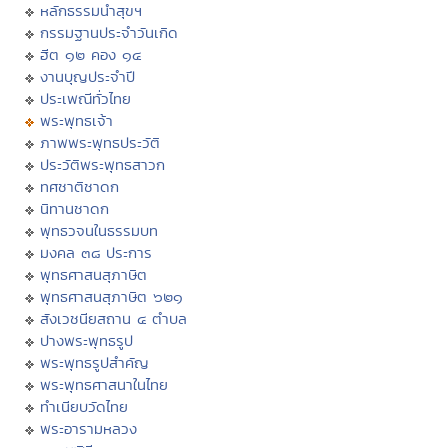
หลักธรรมนำสุขฯ
กรรมฐานประจำวันเกิด
ฮีต ๑๒ คอง ๑๔
งานบุญประจำปี
ประเพณีทั่วไทย
พระพุทธเจ้า
ภาพพระพุทธประวัติ
ประวัติพระพุทธสาวก
ทศชาติชาดก
นิทานชาดก
พุทธวจนในธรรมบท
มงคล ๓๘ ประการ
พุทธศาสนสุภาษิต
พุทธศาสนสุภาษิต ๖๒๑
สังเวชนียสถาน ๔ ตำบล
ปางพระพุทธรูป
พระพุทธรูปสำคัญ
พระพุทธศาสนาในไทย
ทำเนียบวัดไทย
พระอารามหลวง