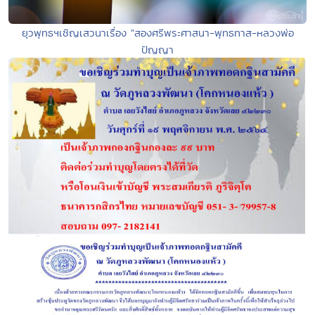
ยุวพุทธฯเชิญเสวนาเรื่อง "สองศรีพระศาสนา-พุทธทาส-หลวงพ่อ
ปัญญา