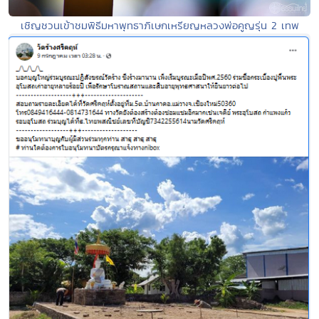
เชิญชวนเข้าชมพิธีมหาพุทธาภิเษกเหรียญหลวงพ่อคูญรุ่น 2 เทพ