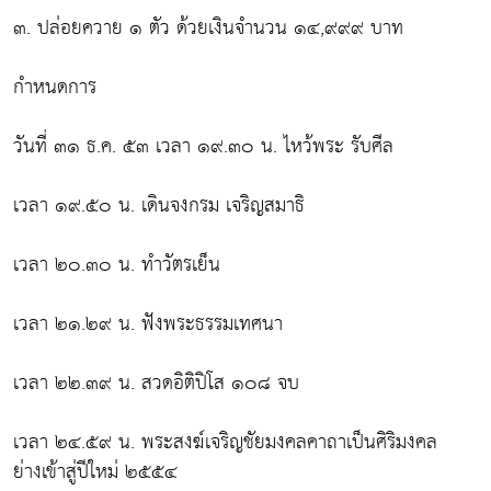
๓. ปล่อยควาย ๑ ตัว ด้วยเงินจำนวน ๑๔,๙๙๙ บาท
กำหนดการ
วันที่ ๓๑ ธ.ค. ๕๓ เวลา ๑๙.๓๐ น. ไหว้พระ รับศีล
เวลา ๑๙.๕๐ น. เดินจงกรม เจริญสมาธิ
เวลา ๒๐.๓๐ น. ทำวัตรเย็น
เวลา ๒๑.๒๙ น. ฟังพระธรรมเทศนา
เวลา ๒๒.๓๙ น. สวดอิติปิโส ๑๐๘ จบ
เวลา ๒๔.๕๙ น. พระสงฆ์เจริญชัยมงคลคาถาเป็นศิริมงคล
ย่างเข้าสู่ปีใหม่ ๒๕๕๔