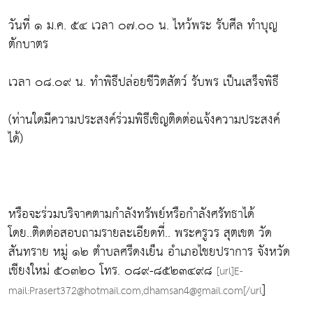
วันที่ ๑ ม.ค. ๕๔ เวลา ๐๗.๐๐ น. ไหว้พระ รับศีล ทำบุญ
ตักบาตร
เวลา ๐๘.๐๙ น. ทำพิธีปล่อยชีวิตสัตว์ รับพร เป็นเสร็จพิธี
(ท่านใดมีความประสงค์ร่วมพิธีเชิญติดต่อแจ้งความประสงค์
ได้)
หรือจะร่วมบริจาคตามกำลังทรัพย์หรือกำลังศรัทธาได้
โดย..ติดต่อสอบถามรายละเอียดที่.. พระครูวร สุตเขต วัด
สันทราย หมู่ ๑๒ ตำบลศรีดงเย็น อำเภอไชยปราการ จังหวัด
เชียงใหม่ ๕๐๓๒๐ โทร. ๐๘๙-๘๕๒๓๔๙๘
[url]E-
]
mail:Prasert372@hotmail.com,dhamsan4@gmail.com[/url