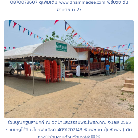
0870078607 ดูเพิ่มเติม www.dhammadee.com พิธีบวช วัน
อาทิตย์ ที่ 27
ร่วมบุญกฐินสามัคคี ณ วัดป่าแสงธรรมพระโพธิญาณ จ.เลย 2565
ร่วมบุญได้ที่ ธ.ไทยพาณิชย์ 4091202148 พิมพ์ชนก ตุ้มชัยพร (เดิน
ทางไปร่วมงานด้วยตัวเอง)🙏🏻😊