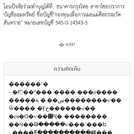
โอนปัจจัยร่วมทำบุญได้ที่.. ธนาคารกรุงไทย สาขาไชยปราการ
บัญชีออมทรัพย์ ชื่อบัญชี"กองทุนเพื่อการเผยแผ่ศีลธรรมวัด
สันทราย" หมายเลขบัญชี 545-0-14343-5
4,937
ความคิดเห็น
������˹�
- �纻��º��� ���� ���ä����
�����ҡ �·��س��������ѵ��
Ŵ���� �Ӻح������ѵ��
�ӷҹ�Ѻ�ѵ��͹Ҷ� ��������
��Ч��Թ�����ѵ���ʹ���Ե
- ����ⴹ����������鹻���