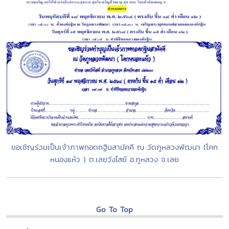
ขอเชิญร่วมเป็นเจ้าภาพทอดกฐินสามัคคี ณ วัดภูหลวงพัฒนา (โคก
หนองแห้ว ) ต.เลยวังไสย์ อ.ภูหลวง จ.เลย
Go To Top