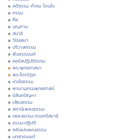
คติธรรม คำคม โดนใจ
กรรม
ศีล
บุญทาน
สมาธิ
วิปัสสนา
ปริวาสกรรม
ฟังสวดมนต์
คอร์สปฏิบัติธรรม
พระพุทธศาสนา
พระไตรปิฏก
หัวข้อธรรม
พจนานุกรมพุทธศาสน์
มิลินทปัญหา
เสียงธรรม
สถานีเพลงธรรมะ
เพลงธรรมะ/ดนตรีสมาธิ
ธรรมะปฏิบัติ
คลังแสงแห่งธรรม
บทสวดมนต์