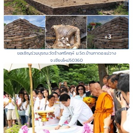
ขอเชิญร่วมบุรณะวัดร้างศรีคฤห์ ม.5ต.บ้านกาดอ.แม่วาง
จ.เชียงใหม่50360