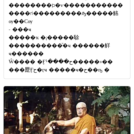
��������þ�ѵ�����������
����ǹ���������ԡ�����觡
ѹ��Сѹ
- ���ҹ
�����ҡ �¡�����駼
����������ͧ�ҹ ������觧
ҹ������
Ŵ���� �Ӻح����¹�����»��
���蹷Ӻح�ӷҹ �����ҹ�ح��ҧ �