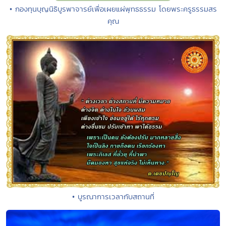
• กองทุนบุญนิธิบูรพาจารย์เพื่อเผยแผ่พุทธธรรม โดยพระครูธรรมสร
คุณ
• บูรณาการเวลากับสถานที่