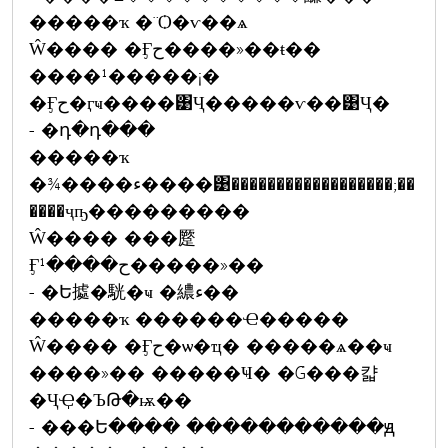
�����ҡ �¨Ѻ�ѵ��ѧ
Ŵ���� �Ӻح����»��ŧ��
����¹�����¡�
�Ӻح�ӷҹ����͹Ҷ�����ѵ��͹Ҷ�
- �դ�դ���
�����ҡ
�¾����ء����͹������������������;��
����ҷҧ���������
Ŵ���� ���蹷
Ӻح����¹�����»��
- �Ե㨿�駫�ҹ �繷ء��
�����ҡ ������Ҽ�����
Ŵ���� �Ӻح�ѡ�ҵ� �����ѧ��ҹ
����»�� �����Ҹ� �Ǵ���캷
�ҶҾ�ЪԹ�ѭ��
- ���Ե���� �����������ԭ