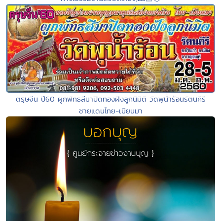
ตรุษจีน ปี60 ผูกพัทธสีมาปิดทองฝังลูกนิมิติ วัดพุน้ำร้อนรัตนคีรี
ชายแดนไทย-เมียนมา