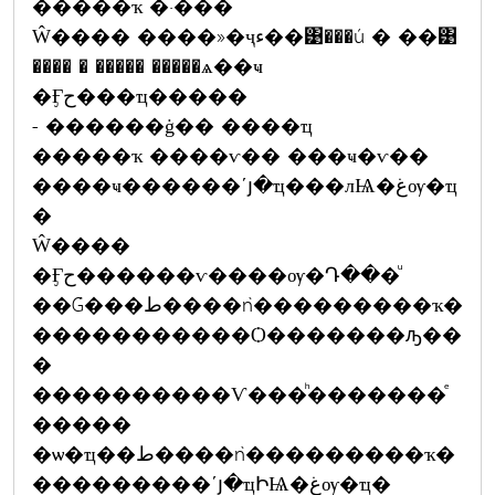
�����ҡ �·���
Ŵ���� ����»�ҷء��͹���ú � ��͹
���� � ����� �����ѧ��ҹ
�Ӻح���ҵ�����
- ������ġ�� ����ҵ
�����ҡ ����ѵ�� ���ҹ�ѵ��
����ҹ������ʹյ�ҵ���лѨ�غѹ�ҵ
�
Ŵ����
�Ӻح������ѵ����ѹ�Դ���ͧ
��Ǵ���ط����ǹ���������ҡ�
�����������Ѻ�������ԡ��
�
����������Ѵ���ͪ�������ͤ
�����
�ѡ�ҵ��ط����ǹ���������ҡ�
���������ʹյ�ҵԻѨ�غѹ�ҵ�