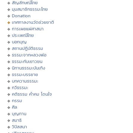
สัญลักษณ์ไทย
มุมสมาชิกธรรมะไทย
Donation
เทศกาลงานวัดช่วยชาติ
การเผยแผ่ศาสนา
ประเพณีไทย
บอกบุญ
สถานปฏิบัติธรรม
ธรรมะจากหลวงพ่อ
ธรรมะกับเยาวชน
นิทานธรรมะบันเทิง
ธรรมะบรรยาย
บทความธรรมะ
กวีธรรมะ
คติธรรม คำคม โดนใจ
กรรม
ศีล
บุญทาน
สมาธิ
วิปัสสนา