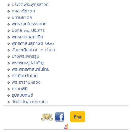
ประวัติพระพุทธสาวก
ทศชาติชาดก
นิทานชาดก
พุทธวจนในธรรมบท
มงคล ๓๘ ประการ
พุทธศาสนสุภาษิต
พุทธศาสนสุภาษิต ๖๒๑
สังเวชนียสถาน ๔ ตำบล
ปางพระพุทธรูป
พระพุทธรูปสำคัญ
พระพุทธศาสนาในไทย
ทำเนียบวัดไทย
พระอารามหลวง
ศาสนพิธี
อุปสมบทพิธี
วันสำคัญทางศาสนา
Eng