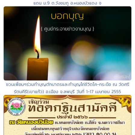
แดน ม.9 ต.วังชมภู อ.หนองบัวแดง จ
ชวนเพื่อนๆร่วมทำบุญตักบาตรและทำบุญไถ่ชีวิตโค-กระบือ ณ วัดศรี
รัตนคีรี(เขาแก้ว) อ.เมือง จ.ลพบุรี วันที่ 1-17 เมษายน 2555