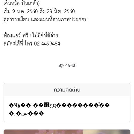
เซ็นทรัล ปิ่นเกล้า)
เริ่ม 9 ม.ค. 2560 ถึง 23 มิ.ย. 2560
ดูตารางเรียน และแผนที่ตามภาพประกอบ
ห้องแอร์ ฟรี!! ไม่มีค่าใช้จ่าย
สมัครได้ที่ โทร 02-4499484
4,943
ความคิดเห็น
�Ҹؤ�� ��͹حҵ��������ͤ��
�ͺ�س���