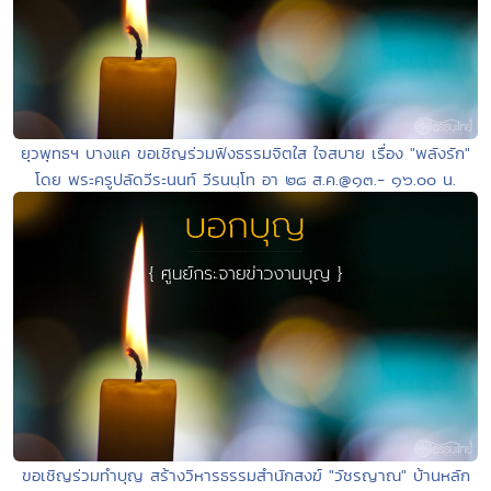
ยุวพุทธฯ บางแค ขอเชิญร่วมฟังธรรมจิตใส ใจสบาย เรื่อง "พลังรัก"
โดย พระครูปลัดวีระนนท์ วีรนนฺโท อา ๒๘ ส.ค.@๑๓.- ๑๖.๐๐ น.
ขอเชิญร่วมทำบุญ สร้างวิหารธรรมสำนักสงฆ์ "วัชรญาณ" บ้านหลัก