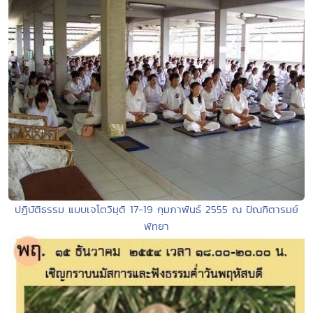
ปฏิบัติธรรม แบบเจโตวิมุติ 17-19 กุมภาพันธ์ 2555 ณ ปัณฑิตารมย์
พัทยา