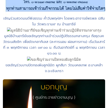
เชิญร่วมสวดมนต์ฟังธรรม ค่ำวันพฤหัสฯ โดยพระอาจารย์พรพล ปสัน
โน วัดพระราม๙ ณ บ้านอารีย์
มูลนิธิบ้านอารีย์ขอเชิญทุกท่านเข้าร่วมปฏิบัติธรรมกลางกรุง ถือธุดงค
วัตรเนสัชชิก เพื่อขัดเกลากิเลส (ละการนอน ผ่อนการทาน) เริ่มวันเสาร์
ที่ ๓ พฤศจิกายน เวลา ๐๙.๐๐ น. ถึงวันอาทิตย์ที่ ๔ พฤศจิกายน เวลา
๑๖.๐๐ น.
ขอเชิญร่วมงานปิดทองฝังลูกนิมิต ผูกสีมา วัดมงคลเทพ อ.บางคล้า
จ.ฉะเชิงเทรา