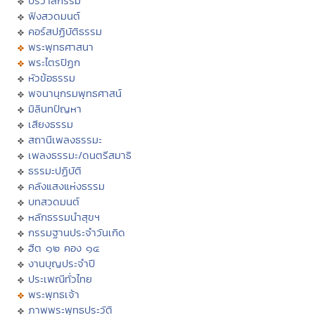
ปริวาสกรรม
ฟังสวดมนต์
คอร์สปฏิบัติธรรม
พระพุทธศาสนา
พระไตรปิฏก
หัวข้อธรรม
พจนานุกรมพุทธศาสน์
มิลินทปัญหา
เสียงธรรม
สถานีเพลงธรรมะ
เพลงธรรมะ/ดนตรีสมาธิ
ธรรมะปฏิบัติ
คลังแสงแห่งธรรม
บทสวดมนต์
หลักธรรมนำสุขฯ
กรรมฐานประจำวันเกิด
ฮีต ๑๒ คอง ๑๔
งานบุญประจำปี
ประเพณีทั่วไทย
พระพุทธเจ้า
ภาพพระพุทธประวัติ