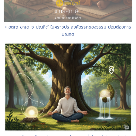
• อตฺเถ ชาเต จ ปณฺฑิตํ ในคราวประสงค์อรรถของธรรม ย่อมต้องการ
บัณฑิต