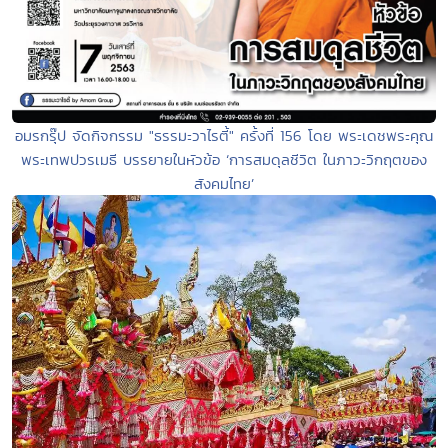
อมรกรุ๊ป จัดกิจกรรม "ธรรมะวาไรตี้" ครั้งที่ 156 โดย พระเดชพระคุณ
พระเทพปวรเมธี บรรยายในหัวข้อ ‘การสมดุลชีวิต ในภาวะวิกฤตของ
สังคมไทย’