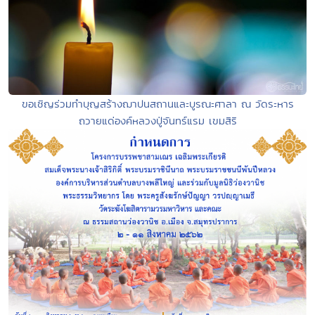
ขอเชิญร่วมทำบุญสร้างฌาปนสถานและบูรณะศาลา ณ วัดระหาร
ถวายแด่องค์หลวงปู่จันทร์แรม เขมสิริ