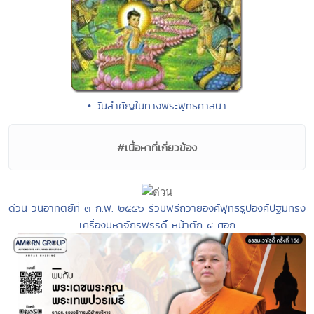
• วันสำคัญในทางพระพุทธศาสนา
#เนื้อหาที่เกี่ยวข้อง
ด่วน วันอาทิตย์ที่ ๓ ก.พ. ๒๕๕๖ ร่วมพิธีถวายองค์พุทธรูปองค์ปฐมทรง
เครื่องมหาจักรพรรดิ์ หน้าตัก ๔ ศอก