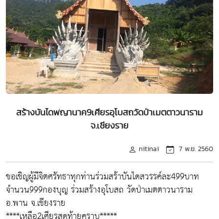
สร้างบันไดพญานาค9เศียรอุโบสถวัดป่าเมตตาวนาราม
จ.เชียงราย
nitinai
7 พ.ย. 2560
ขอเชิญผู้มีจิตศรัทธาทุกท่านร่วมสร้าบันไดสวรรค์ละ499บาท
จำนวน999กองบุญ ร่วมสร้างอุโบสถ วัดป่าเมตตาวนาราม
อ.พาน จ.เชียงราย
****เหลือ2เศียรสุดท้ายคราบ*****