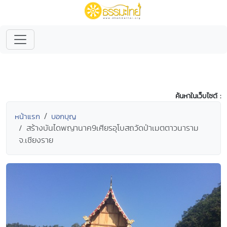
ค้นหาในเว็บไซต์ :
หน้าแรก
บอกบุญ
สร้างบันไดพญานาค9เศียรอุโบสถวัดป่าเมตตาวนาราม
จ.เชียงราย