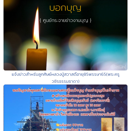
แจ้งข่าวสำหรับลูกศิษย์หลวงปู่สวาสดิ์อายุ85พรรษา65(พระครู
วชิรธรรมธาดา)