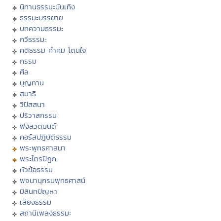
นิทานธรรมะบันเทิง
ธรรมะบรรยาย
บทความธรรมะ
กวีธรรมะ
คติธรรม คำคม โดนใจ
กรรม
ศีล
บุญทาน
สมาธิ
วิปัสสนา
ปริวาสกรรม
ฟังสวดมนต์
คอร์สปฏิบัติธรรม
พระพุทธศาสนา
พระไตรปิฏก
หัวข้อธรรม
พจนานุกรมพุทธศาสน์
มิลินทปัญหา
เสียงธรรม
สถานีเพลงธรรมะ