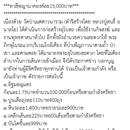
***ทาสีพญานาคองค์ละ15,000บาท***
*********************************************
เนื่องด้วย วัดป่าเมตตาวนาราม (ดำริสร้างโดย หลวงปู่สนธิ์ อ
นาลโย) ได้ดำเนินการก่อสร้างอุโบสถ เพื่อใช้งานกิจสงฆ์ และ
งานพุทธศาสนาทั่วไป อีกทั้งยังอำนวยความสะดวกให้ พระ
ภิกษุในระแวกบริเวณใกล้เคียง ที่บำเพ็ญภาวนาตามถ้ำ ป่า
เขา และตามดอย ได้มามาลงพระอุโบสถสะดวก โดยที่ไม่ต้อง
ลำบากในการเดินทางเข้าเมือง จึงได้ประกาศข่าว บอกบุญ
มายังท่านผู้มีจิศรัทธาทุกท่านได้ ร่วมเป็นเจ้าตามกำลัง หรือ
เป็นเจ้าภาพ ดังรายการต่อไปนี้
๑.อิฐมอญแดง
ก้อนละ1.75บาทจำนวน100,000ก้อนหรือตามกำลังศรัทธา
๒.ปูนเสือถุงละ110บาท400ถุง
๓.หินรถละ1,400บาททรายรถละ900บาท
๔.เหล็กเส้นละ225บาท600เส้นหรือตามกำลังศรัทธา
๕.บันไดขั้นละ999บาท