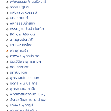
เพลงธรรมะ/ดนตรีสมาธิ
ธรรมะปฏิบัติ
คลังแสงแห่งธรรม
บทสวดมนต์
หลักธรรมนำสุขฯ
กรรมฐานประจำวันเกิด
ฮีต ๑๒ คอง ๑๔
งานบุญประจำปี
ประเพณีทั่วไทย
พระพุทธเจ้า
ภาพพระพุทธประวัติ
ประวัติพระพุทธสาวก
ทศชาติชาดก
นิทานชาดก
พุทธวจนในธรรมบท
มงคล ๓๘ ประการ
พุทธศาสนสุภาษิต
พุทธศาสนสุภาษิต ๖๒๑
สังเวชนียสถาน ๔ ตำบล
ปางพระพุทธรูป
พระพุทธรูปสำคัญ