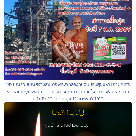
ขอเชิญร่วมบุญสร้างสมเด็จพระพุทธองค์ปฐมบรมสุขมหาแก้วมณีศรี
รัตนสินบุญทรัพย์ ณ.วัดป่าพุทธเมตตา อ.สมเด็จ จ.กาฬสินธ์ ขนาด
หน้าตัก 10 เมตร สูง 15 เมตร 8/1/69