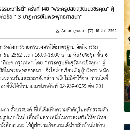
มะวาไรตี้” ครั้งที่ 148 “พระครูปลัดสุวัฒนวชิรคุณ” ผู้
หัวข้อ “ 3 ปาฏิหาริย์ในพระพุทธศาสนา”
Amorngroup
16 ต.ค. 2562
ริการหลังการขายครบวงจรที่ได้มาตรฐาน จัดกิจกรรม
ศจิกายน 2562 เวลา 16.00-18.00 น. ณ ห้องประชุม ชั้น 6
ภิเษก กรุงเทพฯ โดย “พระครูปลัดสุวัฒนวชิรคุณ” ผู้
ิย์ในพระพุทธศาสนา” จึงใคร่ขอเรียนเชิญผู้บริหาร พนัก
รมตามวันและเวลาดังกล่าว ฟรี! ไม่มีค่าใช้จ่าย ท่านใดที่
ที่นั่งได้ที่หมายเลขโทรศัพท์ 02-939-0055 ต่อ 201
วงผกา ตั้งบรรยงค์ ที่ได้เล็งเห็นความสำคัญในหลักธรรมคำ
ูปแบบใหม่ เพื่อเป็นส่วนหนึ่งในการส่งเสริมให้คนไทย
นังสือธรรมะ ให้ผู้เข้าร่วมกิจกรรมได้นำกลับบ้านไปอ่าน