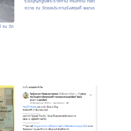
ร่วมบุญกฐินพระราชทาน กรมที่ดิน ทอด
ถวาย ณ วัดชลประทานรังสฤษดิ์ ๒๕๖๓
์ ณ วัด