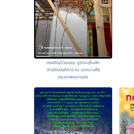
ขอเชิญร่วมบุญ บูรณะอุโบสถ
วัดมัชฌันติการาม เขตบางซื่อ
กรุงเทพมหานคร