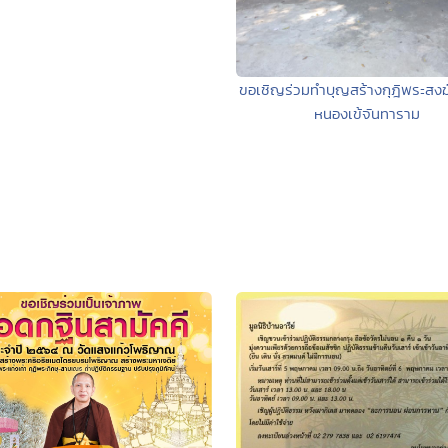
ขอเชิญร่วมทำบุญสร้างกุฎิพระสงฆ
หนองเข้จันทาราม