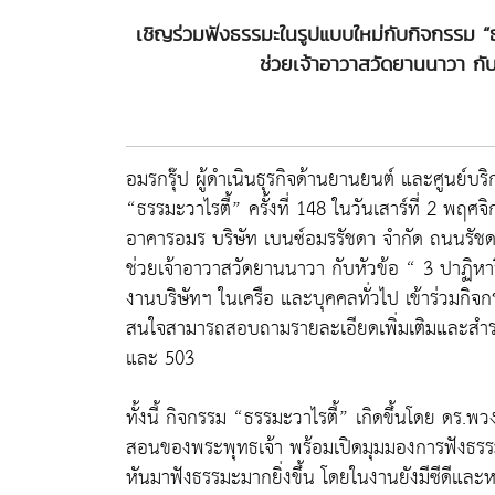
เชิญร่วมฟังธรรมะในรูปแบบใหม่กับกิจกรรม “ธรร
ช่วยเจ้าอาวาสวัดยานนาวา กับ
อมรกรุ๊ป ผู้ดำเนินธุรกิจด้านยานยนต์ และศูนย์บ
“ธรรมะวาไรตี้” ครั้งที่ 148 ในวันเสาร์ที่ 2 พฤ
อาคารอมร บริษัท เบนซ์อมรรัชดา จำกัด ถนนรัชดา
ช่วยเจ้าอาวาสวัดยานนาวา กับหัวข้อ “ 3 ปาฏิหาร
งานบริษัทฯ ในเครือ และบุคคลทั่วไป เข้าร่วมกิจกร
สนใจสามารถสอบถามรายละเอียดเพิ่มเติมและสำรอง
และ 503
ทั้งนี้ กิจกรรม “ธรรมะวาไรตี้” เกิดขึ้นโดย ดร.พ
สอนของพระพุทธเจ้า พร้อมเปิดมุมมองการฟังธรรมร
หันมาฟังธรรมะมากยิ่งขึ้น โดยในงานยังมีซีดีและห