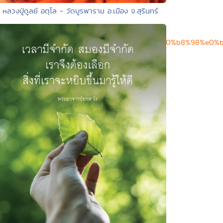
• หลวงปู่ดูลย์ อตุโล - วัดบูรพาราม อ.เมือง จ.สุรินทร์
a7%e0%b8%a1%e0%b8%9f%e0%b8%b1%e0%b8%87%e0%b8%98%e