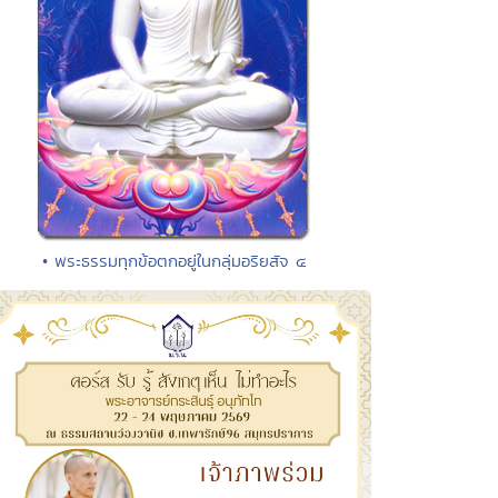
• พระธรรมทุกข้อตกอยู่ในกลุ่มอริยสัจ ๔