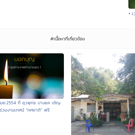
• เ
#เนื้อหาที่เกี่ยวข้อง
เมย.2554 ที่ ยุวพุทธ บางแค เชิญ
ร่วมงานเทศน์ "ทศชาติ" ฟรี