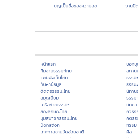
บุญเป็นชื่อของความสุข
งานปิด
หน้าแรก
บอกบ
ทีมงานธรรมะไทย
สถานป
แผนผังเว็บไซต์
ธรรม
ค้นหาข้อมูล
ธรรมะ
ติดต่อธรรมะไทย
นิทาน
สมุดเยี่ยม
ธรรม
เครือข่ายธรรมะ
บทคว
สัญลักษณ์ไทย
กวีธร
มุมสมาชิกธรรมะไทย
คติธร
Donation
กรรม
เทศกาลงานวัดช่วยชาติ
ศีล