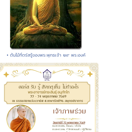
• ต้นไม้ที่ตรัสรู้ของพระพุทธเจ้า ๒๙ พระองค์