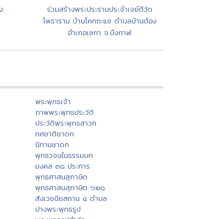
ง
ร่วมสร้างพระประธานประจำเจย์ดีวัด
โพธาราม บ้านโคกกะแซ ตำบลบ้านต้อง
อำเภอเซกา จ.บึงกาฬ
พระพุทธเจ้า
ภาพพระพุทธประวัติ
ประวัติพระพุทธสาวก
ทศชาติชาดก
นิทานชาดก
พุทธวจนในธรรมบท
มงคล ๓๘ ประการ
พุทธศาสนสุภาษิต
พุทธศาสนสุภาษิต ๖๒๑
สังเวชนียสถาน ๔ ตำบล
ปางพระพุทธรูป