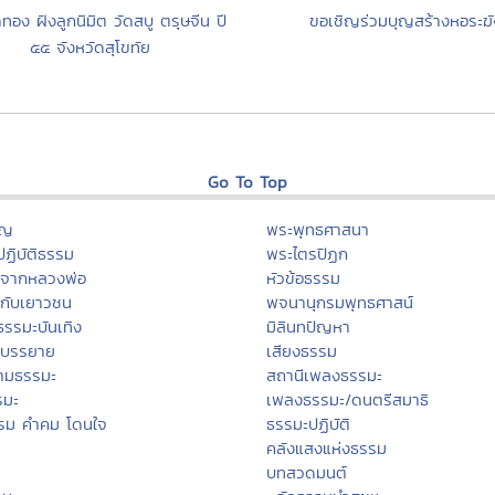
ทอง ฝังลูกนิมิต วัดสบู ตรุษจีน ปี
ขอเชิญร่วมบุญสร้างหอระฆั
๕๕ จังหวัดสุโขทัย
Go To Top
ุญ
พระพุทธศาสนา
ฏิบัติธรรม
พระไตรปิฏก
ะจากหลวงพ่อ
หัวข้อธรรม
กับเยาวชน
พจนานุกรมพุทธศาสน์
ธรรมะบันเทิง
มิลินทปัญหา
ะบรรยาย
เสียงธรรม
ามธรรมะ
สถานีเพลงธรรมะ
รมะ
เพลงธรรมะ/ดนตรีสมาธิ
รม คำคม โดนใจ
ธรรมะปฏิบัติ
คลังแสงแห่งธรรม
บทสวดมนต์