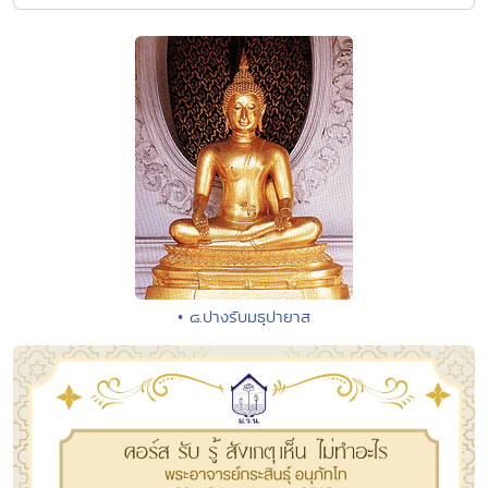
• ๘.ปางรับมธุปายาส