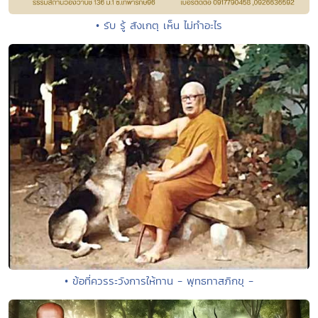
• รับ รู้ สังเกตุ เห็น ไม่ทำอะไร
• ข้อที่ควรระวังการให้ทาน - พุทธทาสภิกขุ -