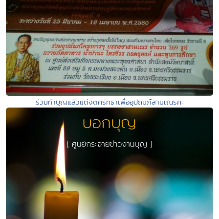
ร่วมทำบุญแล้วแต่จิตศรัทธาเพื่ออุปถัมภ์สามเณรคะ