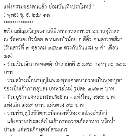
แห่งกรรมของตนแล้ว ย่อมบันเทิงปราโมทย์."
( พุทฺธ) ขุ. ธ. ๒๕/ ๑๗.
**************
#เรียนเชิญเจริญพรงานพิธีเททองหล่อพระประธานอุโบสถ
ณ วัดหนองบัวน้อย ต.หนองบัวน้อย อ.สีคิ้ว จ.นครราชสีมา
(วันเสาร์ที่ ๓ ตุลาคม ๒๕๖๓ ตรงกับวันแรม ๑ ค่ำ เดือน
๑๑)
- ร่วมเป็นเจ้าภาพทอดผ้าป่าสามัคคี ๕,๙๙๙ กองๆ ละ ๑๙๙
บาท
- ร่วมสร้างเนื้อนาบุญในพระพุทธศาสนาถวายเป็นพุทธบูชา
จองเป็นเจ้าภาพอุปสมบทพระใหม่ รูปละ ๓,๙๙๙ บาท
- ร่วมบูชาทองหล่อพระประธาน - แท่งใหญ่ ๙๙๙ บาท,
แท่งเล็ก ๑๙๙ บาท, แผ่นดวง ๙๙ บาท
- ร่วมทำบุญไถ่ชีวิตกระบือสองพี่น้องจากโรงฆ่าสัตว์
- แจ้งความประสงค์เป็นเจ้าภาพถวายภัตตาหาร หรือน้ำ
ปานะ แด่พระภิกษุสงฆ์สามเณร