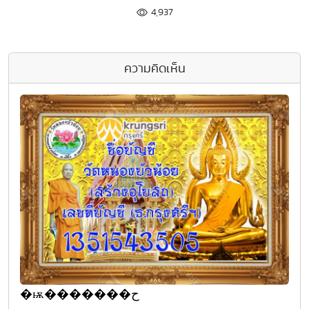
4,937
ความคิดเห็น
�ѭ�������ح