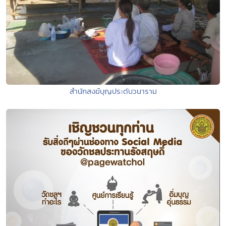
สำนักสงฆ์บุญประดับวนาราม