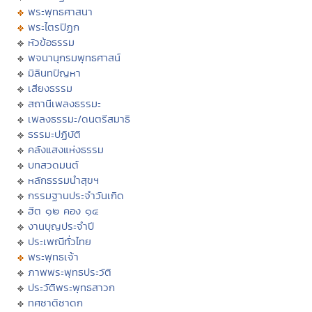
พระพุทธศาสนา
พระไตรปิฏก
หัวข้อธรรม
พจนานุกรมพุทธศาสน์
มิลินทปัญหา
เสียงธรรม
สถานีเพลงธรรมะ
เพลงธรรมะ/ดนตรีสมาธิ
ธรรมะปฏิบัติ
คลังแสงแห่งธรรม
บทสวดมนต์
หลักธรรมนำสุขฯ
กรรมฐานประจำวันเกิด
ฮีต ๑๒ คอง ๑๔
งานบุญประจำปี
ประเพณีทั่วไทย
พระพุทธเจ้า
ภาพพระพุทธประวัติ
ประวัติพระพุทธสาวก
ทศชาติชาดก