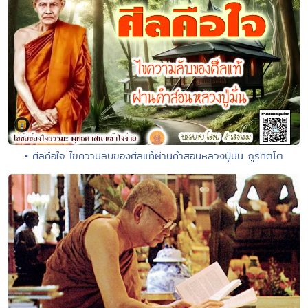
• ศีลคือใจ ไขความลับของศีลแท้ผ่านคำสอนหลวงปู่มั่น ภูริทัตโต