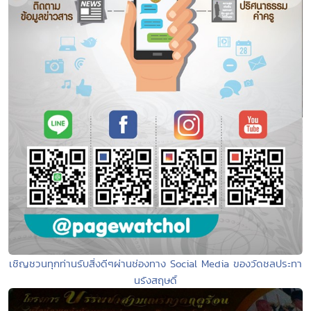
เชิญชวนทุกท่านรับสิ่งดีๆผ่านช่องทาง Social Media ของวัดชลประทา
นรังสฤษดิ์