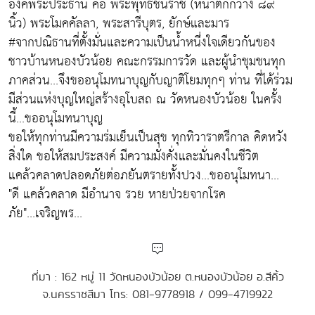
องค์พระประธาน คือ พระพุทธชินราช (หน้าตักกว้าง ๘๙
นิ้ว) พระโมคคัลลา, พระสารีบุตร, ยักษ์และมาร
#จากปณิธานที่ตั้งมั่นและความเป็นน้ำหนึ่งใจเดียวกันของ
ชาวบ้านหนองบัวน้อย คณะกรรมการวัด และผู้นำชุมชนทุก
ภาคส่วน...จึงขออนุโมทนาบุญกับญาติโยมทุกๆ ท่าน ที่ได้ร่วม
มีส่วนแห่งบุญใหญ่สร้างอุโบสถ ณ วัดหนองบัวน้อย ในครั้ง
นี้...ขออนุโมทนาบุญ
ขอให้ทุกท่านมีความร่มเย็นเป็นสุข ทุกทิวาราตรีกาล คิดหวัง
สิ่งใด ขอให้สมประสงค์ มีความมั่งคั่งและมั่นคงในชีวิต
แคล้วคลาดปลอดภัยต่อภยันตรายทั้งปวง...ขออนุโมทนา...
"ดี แคล้วคลาด มีอำนาจ รวย หายป่วยจากโรค
ภัย"...เจริญพร...
ที่มา : 162 หมู่ 11 วัดหนองบัวน้อย ต.หนองบัวน้อย อ.สีคิ้ว
จ.นครราชสีมา โทร: 081-9778918 / 099-4719922