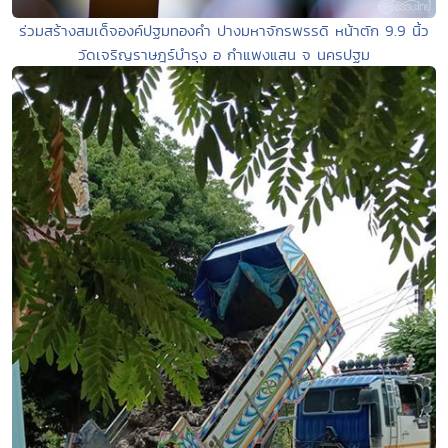
ร่วมสร้างสมเด็จองค์ปฐมทองคำ ปางมหาจักรพรรดิ หน้าตัก 9.9 นิ้ว
วัดเจริญราษฎร์บำรุง อ กำแพงแสน จ นครปฐม