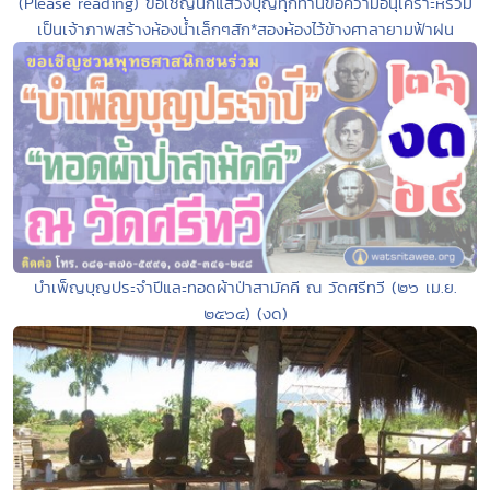
(Please reading) ขอเชิญนักแสวงบุญทุกท่านขอความอนุเคราะห์ร่วม
เป็นเจ้าภาพสร้างห้องน้ำเล็กๆสัก*สองห้องไว้ข้างศาลายามฟ้าฝน
บำเพ็ญบุญประจำปีและทอดผ้าป่าสามัคคี ณ วัดศรีทวี (๒๖ เม.ย.
๒๕๖๔) (งด)