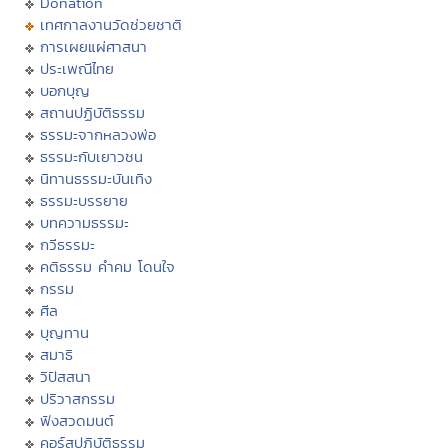
Donation
เทศกาลงานวัดช่วยชาติ
การเผยแผ่ศาสนา
ประเพณีไทย
บอกบุญ
สถานปฏิบัติธรรม
ธรรมะจากหลวงพ่อ
ธรรมะกับเยาวชน
นิทานธรรมะบันเทิง
ธรรมะบรรยาย
บทความธรรมะ
กวีธรรมะ
คติธรรม คำคม โดนใจ
กรรม
ศีล
บุญทาน
สมาธิ
วิปัสสนา
ปริวาสกรรม
ฟังสวดมนต์
คอร์สปฏิบัติธรรม