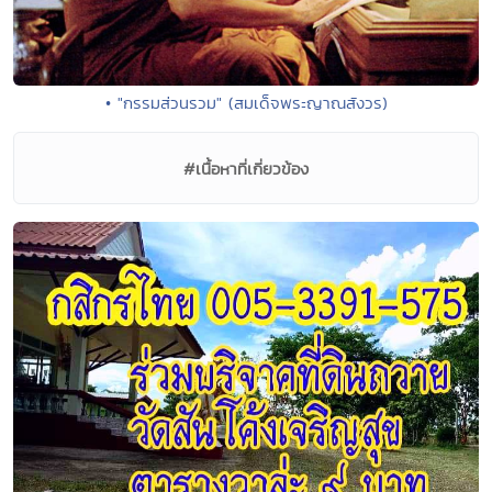
• "กรรมส่วนรวม" (สมเด็จพระญาณสังวร)
#เนื้อหาที่เกี่ยวข้อง