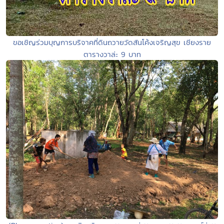
ขอเชิญร่วมบุญการบริจาคที่ดินถวายวัดสันโค้งเจริญสุข เชียงราย
ตารางวาล่ะ 9 บาท