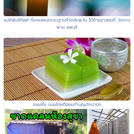
แม่ชีพันธ์ทิพย์ ที่เคยสอนกรรมฐานที่วัดอัมพวัน ได้ย้ายมาสอนที่ วัดบาง
พาน ลพบุรี
ขนมชั้น ขนมไทยที่นิยมทำบุญตักบาตร