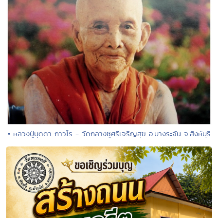
• หลวงปู่บุดดา ถาวโร - วัดกลางชูศรีเจริญสุข อ.บางระจัน จ.สิงห์บุรี