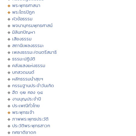
พระพุทธศาสนา
พระไตรปิฏก
หัวข้อธรรม
พจนานุกรมพุทธศาสน์
มิลินทปัญหา
เสียงธรรม
สถานีเพลงธรรมะ
เพลงธรรมะ/ดนตรีสมาธิ
ธรรมะปฏิบัติ
คลังแสงแห่งธรรม
บทสวดมนต์
หลักธรรมนำสุขฯ
กรรมฐานประจำวันเกิด
ฮีต ๑๒ คอง ๑๔
งานบุญประจำปี
ประเพณีทั่วไทย
พระพุทธเจ้า
ภาพพระพุทธประวัติ
ประวัติพระพุทธสาวก
ทศชาติชาดก