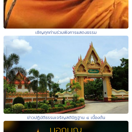
เชิญทุกท่านร่วมฟังการแสดงธรรม
ข่าวปฏิบัติธรรมเจริญสติปัฏฐาน ๔ เบื้องต้น