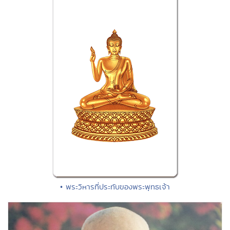
• พระวิหารที่ประทับของพระพุทธเจ้า