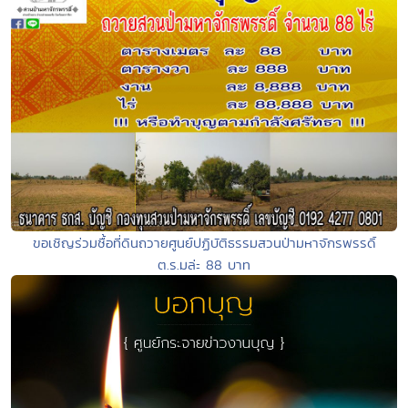
ขอเชิญร่วมซื้อที่ดินถวายศูนย์ปฏิบัติธรรมสวนป่ามหาจักรพรรดิ์
ต.ร.มล่ะ 88 บาท