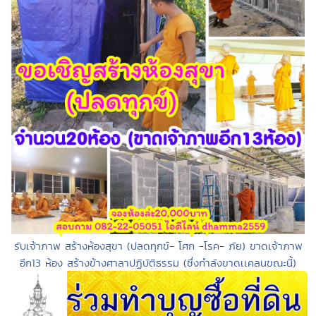
รับเจ้าภาพ สร้างห้องสุขา (ปลดทุกข์- โศก -โรค- ภัย) ขาดเจ้าภาพ
อีก13 ห้อง สร้างข้างศาลาปฏิบัติธรรม (ซึ่งกำลังขาดเเคลนขณะนี้)