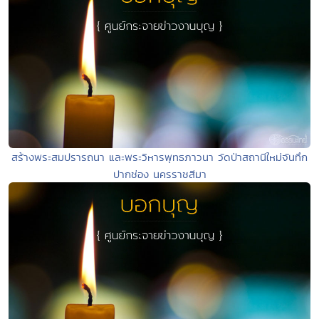
สร้างพระสมปรารถนา และพระวิหารพุทธภาวนา วัดป่าสถานีใหม่จันทึก
ปากช่อง นครราชสีมา