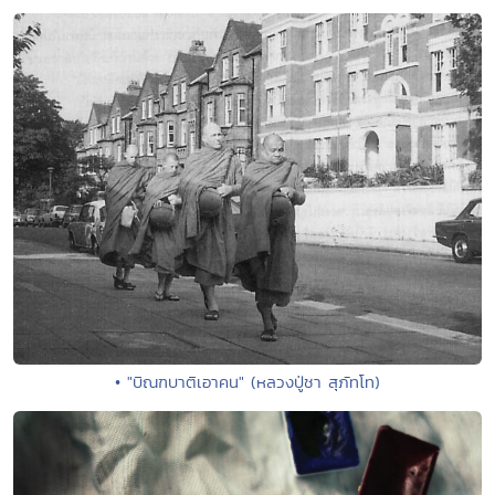
• "บิณฑบาติเอาคน" (หลวงปู่ชา สุภัทโท)