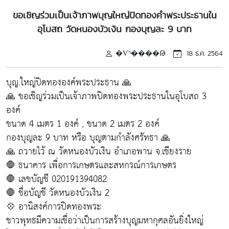
ขอเชิญร่วมเป็นเจ้าภาพบุญใหญ่ปิดทองคำพระประธานใน
อุโบสถ วัดหนองบัวเงิน กองบุญละ 9 บาท
�Ѵ˹ͧ����Թ
18 ธ.ค. 2564
บุญ.ใหญ่ปิดทององค์พระประธาน​ 🙏
🙏 ขอเชิญร่วมเป็นเจ้าภาพปิดทองพระประธานในอุโบสถ 3
องค์
ขนาด 4 เมตร 1 องค์ , ขนาด 2 เมตร 2 องค์
กองบุญละ 9 บาท หรือ​ บุญ​ตาม​กำลัง​ศรัทธา​ 🙏
🙏 ถวายไว้​ ณ วัดหนองบัวเงิน อำเภอพาน จ.เชียงราย​
🛑 ธนาคาร เพื่อการเกษตรและสหกรณ์การเกษตร
🛑 เลขบัญชี 020191394082
🛑 ชื่อบัญชี วัดหนองบัวเงิน 2
💠 อานิสงค์การปิดทองพระ
ชาวพุทธมีความเชื่อว่าเป็นการสร้างบุญมหากุศลอันยิ่งใหญ่