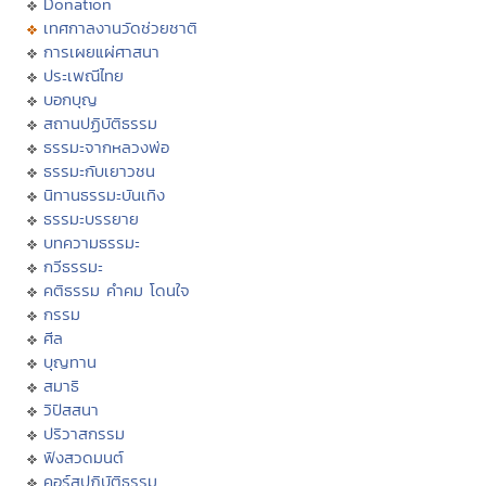
Donation
เทศกาลงานวัดช่วยชาติ
การเผยแผ่ศาสนา
ประเพณีไทย
บอกบุญ
สถานปฏิบัติธรรม
ธรรมะจากหลวงพ่อ
ธรรมะกับเยาวชน
นิทานธรรมะบันเทิง
ธรรมะบรรยาย
บทความธรรมะ
กวีธรรมะ
คติธรรม คำคม โดนใจ
กรรม
ศีล
บุญทาน
สมาธิ
วิปัสสนา
ปริวาสกรรม
ฟังสวดมนต์
คอร์สปฏิบัติธรรม