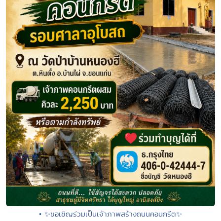
• ✨ขอเชิญร่วมเป็นเจ้าภาพสร้างถนนคอนกรีต✨