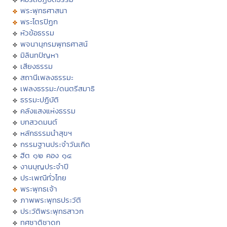
พระพุทธศาสนา
พระไตรปิฏก
หัวข้อธรรม
พจนานุกรมพุทธศาสน์
มิลินทปัญหา
เสียงธรรม
สถานีเพลงธรรมะ
เพลงธรรมะ/ดนตรีสมาธิ
ธรรมะปฏิบัติ
คลังแสงแห่งธรรม
บทสวดมนต์
หลักธรรมนำสุขฯ
กรรมฐานประจำวันเกิด
ฮีต ๑๒ คอง ๑๔
งานบุญประจำปี
ประเพณีทั่วไทย
พระพุทธเจ้า
ภาพพระพุทธประวัติ
ประวัติพระพุทธสาวก
ทศชาติชาดก