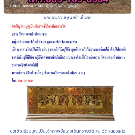
ขอเชิญร่วมบุญสร้างโบสถ์
ขอเชิญร่วมบุญเป็นเจ้าภาพซื้อโลงเย็นถวายวัด ณ วัดหนองแห้ว