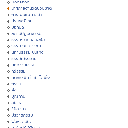
Donation
เทศกาลงานวัดช่วยชาติ
การเผยแผ่ศาสนา
ประเพณีไทย
บอกบุญ
สถานปฏิบัติธรรม
ธรรมะจากหลวงพ่อ
ธรรมะกับเยาวชน
นิทานธรรมะบันเทิง
ธรรมะบรรยาย
บทความธรรมะ
กวีธรรมะ
คติธรรม คำคม โดนใจ
กรรม
ศีล
บุญทาน
สมาธิ
วิปัสสนา
ปริวาสกรรม
ฟังสวดมนต์
คอร์สปฏิบัติธรรม