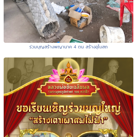
ร่วมบุญสร้างพญานาค 4 ตน สร้างอุโบสถ