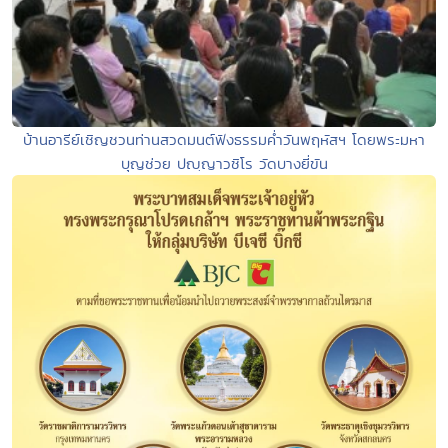
บ้านอารีย์เชิญชวนท่านสวดมนต์ฟังธรรมค่ำวันพฤหัสฯ โดยพระมหา
บุญช่วย ปญฺญาวชิโร วัดบางยี่ขัน