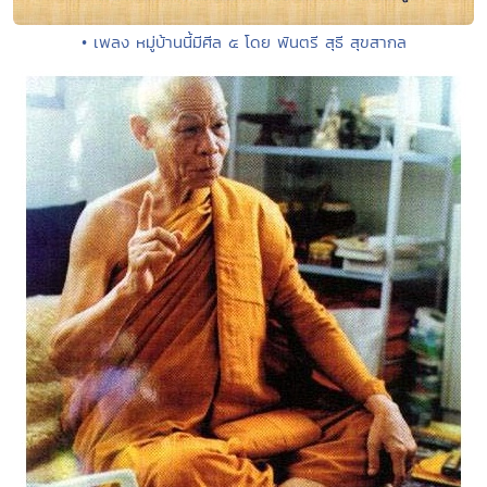
• เพลง หมู่บ้านนี้มีศีล ๕ โดย พันตรี สุธี สุขสากล