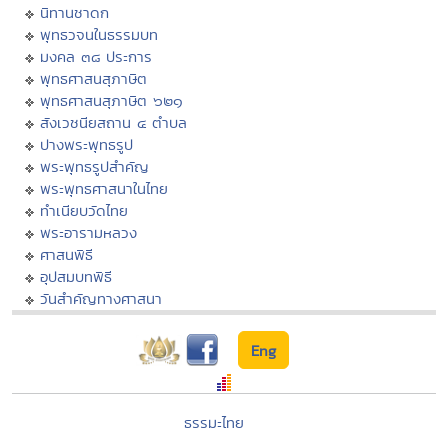
นิทานชาดก
พุทธวจนในธรรมบท
มงคล ๓๘ ประการ
พุทธศาสนสุภาษิต
พุทธศาสนสุภาษิต ๖๒๑
สังเวชนียสถาน ๔ ตำบล
ปางพระพุทธรูป
พระพุทธรูปสำคัญ
พระพุทธศาสนาในไทย
ทำเนียบวัดไทย
พระอารามหลวง
ศาสนพิธี
อุปสมบทพิธี
วันสำคัญทางศาสนา
Eng
ธรรมะไทย