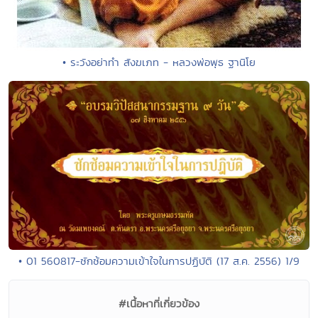
• ระวังอย่าทำ สังฆเภท - หลวงพ่อพุธ ฐานิโย
• 01 560817-ซักซ้อมความเข้าใจในการปฏิบัติ (17 ส.ค. 2556) 1/9
#เนื้อหาที่เกี่ยวข้อง