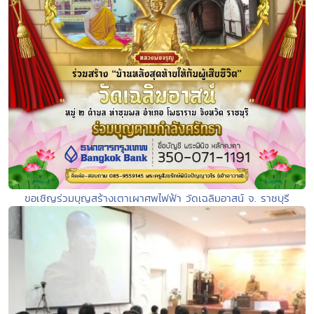
ขอเชิญร่วมบุญสร้างเตาเผาศพไฟฟ้า วัดเฉลิมอาสน์ จ. ราชบุรี