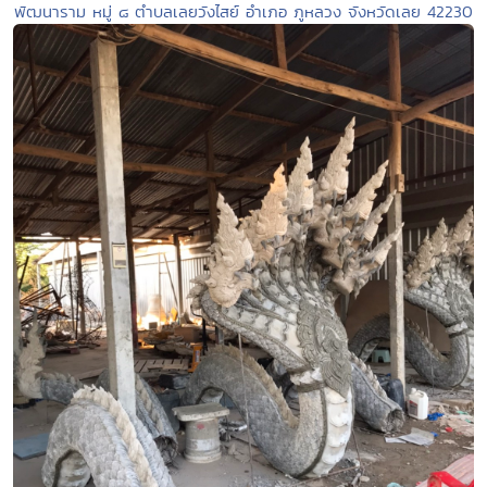
พัฒนาราม หมู่ ๘ ตำบลเลยวังไสย์ อำเภอ ภูหลวง จังหวัดเลย 42230