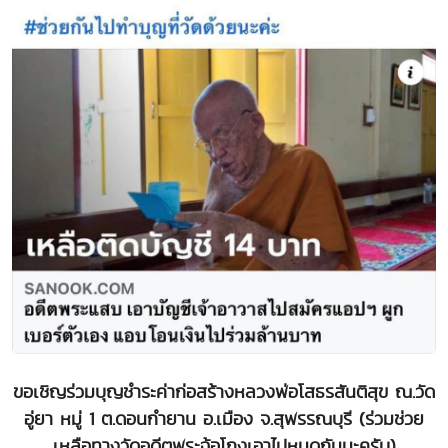
ขอเชิญร่วมบุญชำระค่าก่อสร้างหลวงพ่อโสธรสันติสุข ณ.วัด
อู่ยา หมู่ 1 ต.ดอนกำยาน อ.เมือง จ.สุพรรณบุรี (ร่วมช่วย
เหลือทางวัดอดีตพระฉ้อโกงเอาไปหมดกันนะครับ)