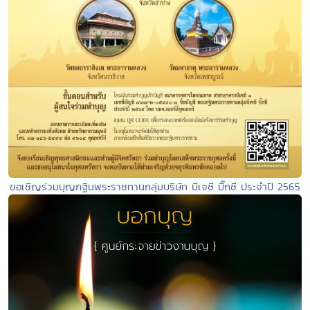
ขอเชิญร่วมบุญกฐินพระราชทานกลุ่มบริษัท บีเจซี บิ๊กซี ประจำปี 2565