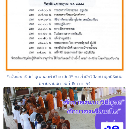
*แจ้งยอดเงินทำบุญทอดผ้าป่าสามัคคี* ณ สำนักวิปัสสนามูลนิธิแนบ
มหานีรานนท์ วันที่ 15 ก.ค. 54