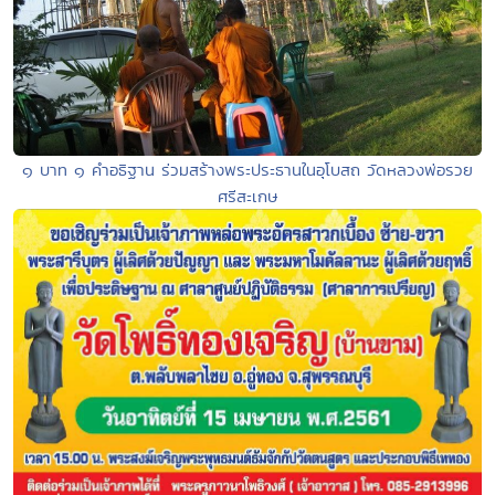
๑ บาท ๑ คำอธิฐาน ร่วมสร้างพระประธานในอุโบสถ วัดหลวงพ่อรวย
ศรีสะเกษ