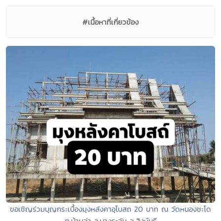
#เนื้อหาที่เกี่ยวข้อง
ขอเชิญร่วมบุญกระเบื้องมุงหลังคาอุโบสถ 20 บาท ณ วัดหนองชะโด
ต.บ้านจ่า อ.บางระจัน จ.สิงห์บุรี