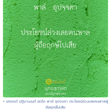
• นกฺขตฺตํ ปฏิมาเนนฺตํ อตฺโถ พาลํ อุปจฺจคา ประโยชน์ล่วงเลยคนพาลผู้
ถือฤกษ์ไปเสีย