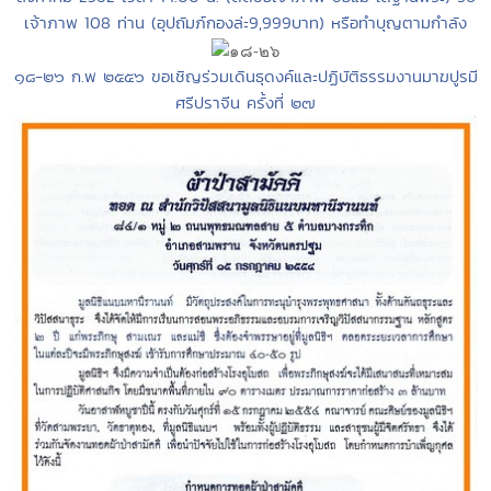
เจ้าภาพ 108 ท่าน (อุปถัมภ์กองล่ะ9,999บาท) หรือทำบุญตามกำลัง
๑๘-๒๖ ก.พ ๒๕๕๖ ขอเชิญร่วมเดินธุดงค์และปฏิบัติธรรมงานมาฆปูรมี
ศรีปราจีน ครั้งที่ ๒๗