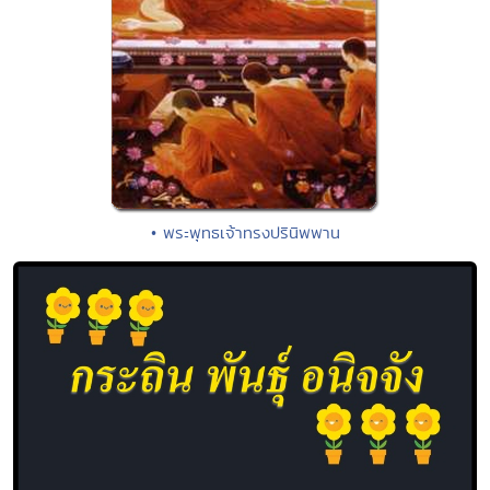
• พระพุทธเจ้าทรงปรินิพพาน