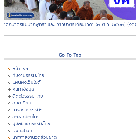
"ตักบาตรแบบวิถีพุทธ" และ "ตักบาตรเดือนเกิด" (๓ ต.ค. ๒๕๖๓) (งด)
Go To Top
หน้าแรก
ทีมงานธรรมะไทย
แผนผังเว็บไซต์
ค้นหาข้อมูล
ติดต่อธรรมะไทย
สมุดเยี่ยม
เครือข่ายธรรมะ
สัญลักษณ์ไทย
มุมสมาชิกธรรมะไทย
Donation
เทศกาลงานวัดช่วยชาติ