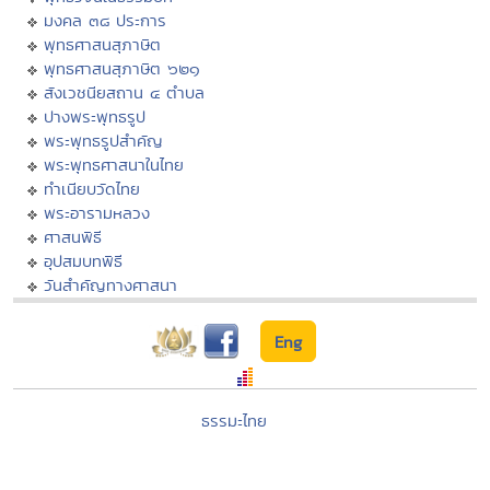
มงคล ๓๘ ประการ
พุทธศาสนสุภาษิต
พุทธศาสนสุภาษิต ๖๒๑
สังเวชนียสถาน ๔ ตำบล
ปางพระพุทธรูป
พระพุทธรูปสำคัญ
พระพุทธศาสนาในไทย
ทำเนียบวัดไทย
พระอารามหลวง
ศาสนพิธี
อุปสมบทพิธี
วันสำคัญทางศาสนา
Eng
ธรรมะไทย