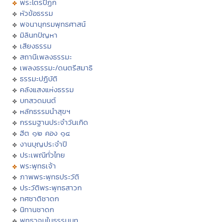
พระไตรปิฏก
หัวข้อธรรม
พจนานุกรมพุทธศาสน์
มิลินทปัญหา
เสียงธรรม
สถานีเพลงธรรมะ
เพลงธรรมะ/ดนตรีสมาธิ
ธรรมะปฏิบัติ
คลังแสงแห่งธรรม
บทสวดมนต์
หลักธรรมนำสุขฯ
กรรมฐานประจำวันเกิด
ฮีต ๑๒ คอง ๑๔
งานบุญประจำปี
ประเพณีทั่วไทย
พระพุทธเจ้า
ภาพพระพุทธประวัติ
ประวัติพระพุทธสาวก
ทศชาติชาดก
นิทานชาดก
พุทธวจนในธรรมบท