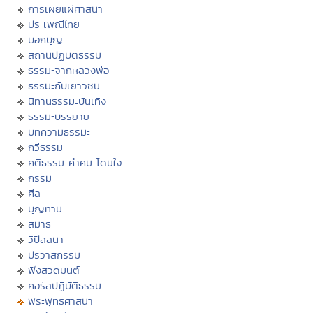
การเผยแผ่ศาสนา
ประเพณีไทย
บอกบุญ
สถานปฏิบัติธรรม
ธรรมะจากหลวงพ่อ
ธรรมะกับเยาวชน
นิทานธรรมะบันเทิง
ธรรมะบรรยาย
บทความธรรมะ
กวีธรรมะ
คติธรรม คำคม โดนใจ
กรรม
ศีล
บุญทาน
สมาธิ
วิปัสสนา
ปริวาสกรรม
ฟังสวดมนต์
คอร์สปฏิบัติธรรม
พระพุทธศาสนา