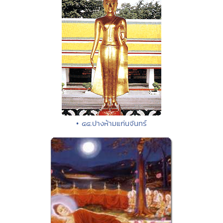
• ๔๔.ปางห้ามแก่นจันทร์