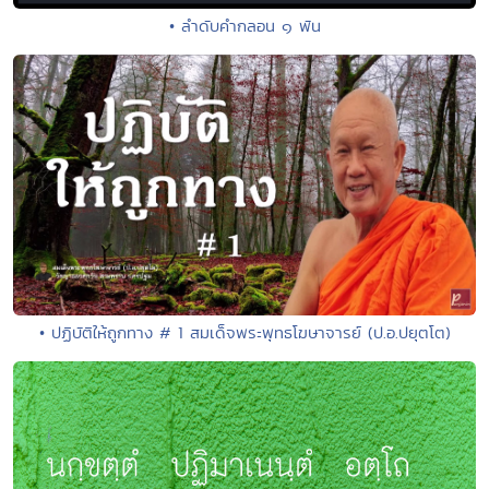
• ลำดับคำกลอน ๑ พัน
• ปฏิบัติให้ถูกทาง # 1 สมเด็จพระพุทธโฆษาจารย์ (ป.อ.ปยุตโต)