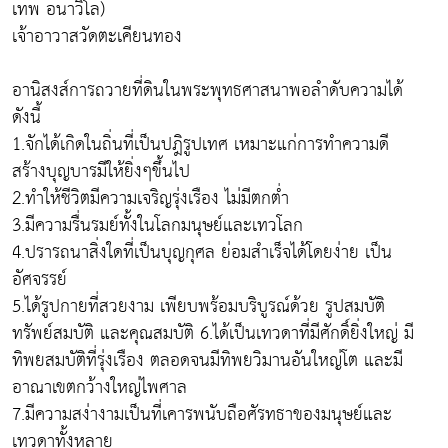
เทพ อนาวิโล)
เจ้าอาวาสวัดตะเคียนทอง
อานิสงส์การถวายที่ดินในพระพุทธศาสนาพอลำดับความได้
ดังนี้
1.จักได้เกิดในถิ่นที่เป็นปฎิรูปเทศ เหมาะแก่การทำความดี
สร้างบุญบารมีให้ยิ่งๆขึ้นไป
2.ทำให้ชีวิตมีความเจริญรุ่งเรือง ไม่มีตกต่ำ
3.มีความรื่นรมย์ทั้งในโลกมนุษย์และเทวโลก
4.ปรารถนาสิ่งใดที่เป็นบุญกุศล ย่อมสำเร็จได้โดยง่าย เป็น
อัศจรรย์
5.ได้รูปกายที่สวยงาม เพียบพร้อมบริบูรณ์ด้วย รูปสมบัติ
ทรัพย์สมบัติ และคุณสมบัติ 6.ได้เป็นเทวดาที่มีศักดิ์ยิ่งใหญ่ มี
ทิพยสมบัติที่รุ่งเรือง ตลอดจนมีทิพยวิมานอันใหญ่โต และมี
อาณาเขตกว้างใหญ่ไพศาล
7.มีความสง่างามเป็นที่เคารพนับถือศัรทธาของมนุษย์และ
เทวดาทั้งหลาย