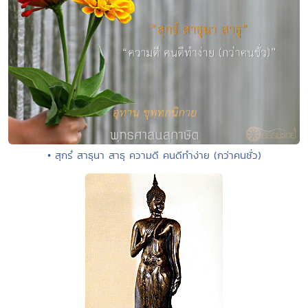
• สุกรํ สาธุนา สาธุ ความดี คนดีทำง่าย (กว่าคนชั่ว)