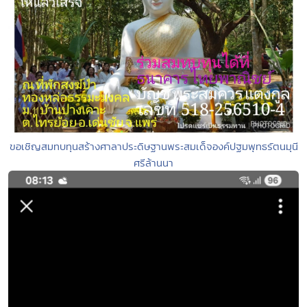
ขอเชิญสมทบทุนสร้างศาลาประดิษฐานพระสมเด็จองค์ปฐมพุทธรัตนมุนี
ศรีล้านนา