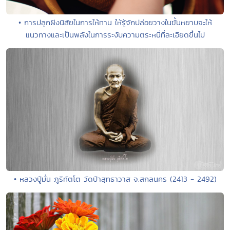
• การปลูกฝังนิสัยในการให้ทาน ให้รู้จักปล่อยวางในขั้นหยาบจะให้
แนวทางและเป็นพลังในการระงับความตระหนี่ที่ละเอียดขึ้นไป
• หลวงปู่มั่น ภูริทัตโต วัดป่าสุทธาวาส จ.สกลนคร (2413 - 2492)