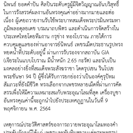
นิพนธ์ ยอดคำปัน ศิลปินระดับครูผู้มีจิตวิญญาณอันบริสุทธิ์
ในการรังสรรค์ผลงานอันทรงคุณค่าอย่างมากมายและต่อ
เนื่อง ผู้เคยถวายงานรับใช้พระบาทสมเด็จพระปรมินทรมหา
ภูมิพลอดุลยเดช บรมนาถบพิตร และดำเนินการจัดสร้างใน
ประเทศไทยโดยทีมงาน กรุช่าง ทองโบราณ ภายใต้การ
ควบคุมดูแลของท่านอาจารย์นิพนธ์ เพชรเม็ดประธานรูปทรง
หยดน้ำที่ประดับอยู่นี้ ผ่านการรับรองจากสถาบัน GIA
(เจียระไนแบบโบราณ มีน้ำหนัก 2.65 กะรัต) และนับเป็น
มงคลอย่างยิ่งที่สมเด็จพระสังฆราชา โดดรุปเชน รินโปเช
พระชันษา 94 ปี ผู้ซึ่งได้รับการยกย่องว่าเป็นองค์คุรุปัทม
สัมภวะที่ยังมีชีวิต ทรงเลือกจากเพชรหลายเม็ดที่ผ่านการคัด
สรรเพื่อให้มีความเหมาะสมกับพระอุณาโลมที่สุด เครื่องบูชา
อันทรงคุณค่านี้จะถูกนำไปยังประเทศภูฏานในวันที่ 9
พฤศจิกายน พ.ศ. 2564
เหตุการณ์ประวัติศาสตร์ของการถวายพระอุณาโลมทองคำ
ประดับอัญมณีได้แก่ เพชรและทับทิมสยามแด่พระพุทธรูป