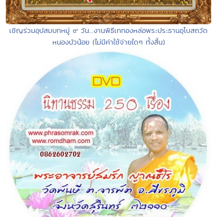
เชิญร่วมอุปสมบทหมู่ ๙ วัน...งานพิธีเททองหล่อพระประธานอุโบสถวัด
หนองบัวน้อย (ไม่มีค่าใช้จ่ายใดๆ ทั้งสิ้น)