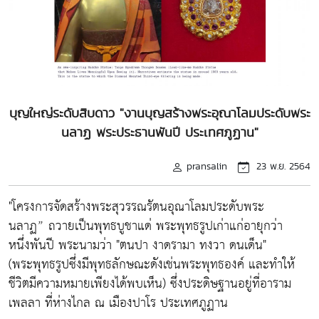
บุญใหญ่ระดับสิบดาว "งานบุญสร้างพระอุณาโลมประดับพระ
นลาฏ พระประธานพันปี ประเทศภูฏาน"
pransalin
23 พ.ย. 2564
"โครงการจัดสร้างพระสุวรรณรัตนอุณาโลมประดับพระ
นลาฏ” ถวายเป็นพุทธบูชาแด่ พระพุทธรูปเก่าแก่อายุกว่า
หนึ่งพันปี พระนามว่า "ตนปา งาดรามา ทงวา ดนเด็น"
(พระพุทธรูปซึ่งมีพุทธลักษณะดังเช่นพระพุทธองค์ และทำให้
ชีวิตมีความหมายเพียงได้พบเห็น) ซึ่งประดิษฐานอยู่ที่อาราม
เพลลา ที่ห่างไกล ณ เมืองปาโร ประเทศภูฏาน