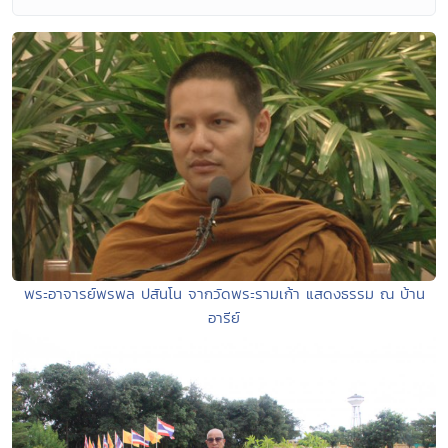
พระอาจารย์พรพล ปสันโน จากวัดพระรามเก้า แสดงธรรม ณ บ้าน
อารีย์