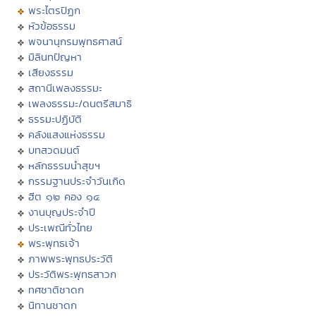
พระไตรปิฏก
หัวข้อธรรม
พจนานุกรมพุทธศาสน์
มิลินทปัญหา
เสียงธรรม
สถานีเพลงธรรมะ
เพลงธรรมะ/ดนตรีสมาธิ
ธรรมะปฏิบัติ
คลังแสงแห่งธรรม
บทสวดมนต์
หลักธรรมนำสุขฯ
กรรมฐานประจำวันเกิด
ฮีต ๑๒ คอง ๑๔
งานบุญประจำปี
ประเพณีทั่วไทย
พระพุทธเจ้า
ภาพพระพุทธประวัติ
ประวัติพระพุทธสาวก
ทศชาติชาดก
นิทานชาดก