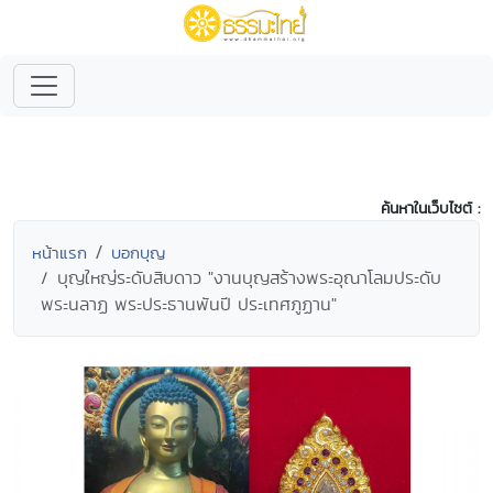
ค้นหาในเว็บไซต์ :
หน้าแรก
บอกบุญ
บุญใหญ่ระดับสิบดาว "งานบุญสร้างพระอุณาโลมประดับ
พระนลาฏ พระประธานพันปี ประเทศภูฏาน"