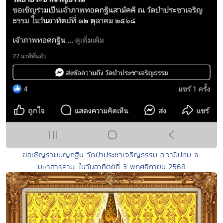
ขอเชิญร่วมบุญกฐิน วัดป่าประชาเจริญธรรม อ.วาปีปทุม จ.
มหาสารคาม .ในวันอาทิตย์ที่ 3 พฤศจิกายน 2568