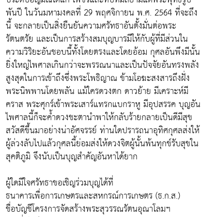
พันปี ในวันมหามงคลที่ 29 พฤศจิกายน พ.ศ. 2564 ที่จะถึง
นี้ จะกลายเป็นสิ่งยืนยันความศรัทธาอันตั้งมั่นต่อพระ
รัตนตรัย และเป็นการสร้างสมบุญบารมีให้กับผู้ที่มีส่วนใน
ความวิริยะอันชอบนี้ทั้งโดยตรงและโดยอ้อม กุศลอันพึงมีนั้น
ยิ่งใหญ่ไพศาลเกินกว่าจะพรรณนาและเป็นปัจจัยอันทรงพลัง
สูงสุดในการเข้าถึงซึ่งพระโพธิญาณ ข้ามโอฆะสงสารถึงฝั่ง
พระนิพพานโดยพลัน แม้ใครดวงตก ดาวย้าย มีเคราะห์มี
คราส พระศุกร์เข้าพระเสาร์แทรกแบกราหู มีอุปสรรค บุญอัน
ไพศาลนี้ก็จะค้ำดวงชะตานำพาให้กลับร้ายกลายเป็นดีมีสุข
สวัสดีขึ้นมาอย่างน่าอัศจรรย์ ท่านใดปรารถนาอุทิศกุศลส่งให้
ผู้ล่วงลับไปแล้วกุศลนี้ย่อมส่งให้ดวงจิตผู้นั้นพ้นทุกข์รับสุขใน
สุคติภูมิ จึงนับเป็นบุญสำคัญอันหาได้ยาก
ผู้ใดมีใจศรัทธาขอเชิญร่วมบุญได้ที่
ธนาคารเพื่อการเกษตรและสหกรณ์การเกษตร (ธ.ก.ส.)
ชื่อบัญชีโครงการจัดสร้างพระสุวรรณรัตนอุณาโลมฯ