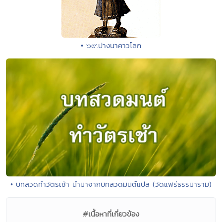
• ๖๙.ปางนาคาวโลก
• บทสวดทำวัตรเช้า นำมาจากบทสวดมนต์แปล (วัดแพร่ธรรมาราม)
#เนื้อหาที่เกี่ยวข้อง