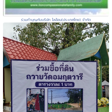
ร่วมทำบุญกับบริษัท ไลอ้อน(ประเทศไทย) จำกัด