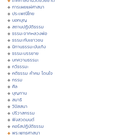
เทศกาลงานวัดช่วยชาติ
การเผยแผ่ศาสนา
ประเพณีไทย
บอกบุญ
สถานปฏิบัติธรรม
ธรรมะจากหลวงพ่อ
ธรรมะกับเยาวชน
นิทานธรรมะบันเทิง
ธรรมะบรรยาย
บทความธรรมะ
กวีธรรมะ
คติธรรม คำคม โดนใจ
กรรม
ศีล
บุญทาน
สมาธิ
วิปัสสนา
ปริวาสกรรม
ฟังสวดมนต์
คอร์สปฏิบัติธรรม
พระพุทธศาสนา