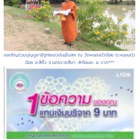
ขอเชิญร่วมบุญบูชาอิฐก่อเอวขันอุโบสถ ณ วัดหนองบัวน้อย ต.หนองบัว
น้อย อ.สีคิ้ว จ.นครราชสีมา...#ก้อนละ ๕ บาท***