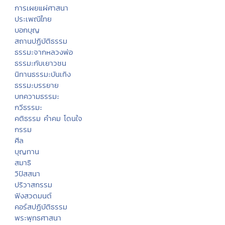
การเผยแผ่ศาสนา
ประเพณีไทย
บอกบุญ
สถานปฏิบัติธรรม
ธรรมะจากหลวงพ่อ
ธรรมะกับเยาวชน
นิทานธรรมะบันเทิง
ธรรมะบรรยาย
บทความธรรมะ
กวีธรรมะ
คติธรรม คำคม โดนใจ
กรรม
ศีล
บุญทาน
สมาธิ
วิปัสสนา
ปริวาสกรรม
ฟังสวดมนต์
คอร์สปฏิบัติธรรม
พระพุทธศาสนา