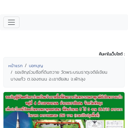
ค้นหาในเว็บไซต์ :
หน้าแรก
บอกบุญ
ขอเชิญร่วมซือที่ดินถวาย วัดพระบรมธาตุเจดีย์เขียน
บางแก้ว ต.จองถนน อ.เขาชัยสน จ.พัทลุง