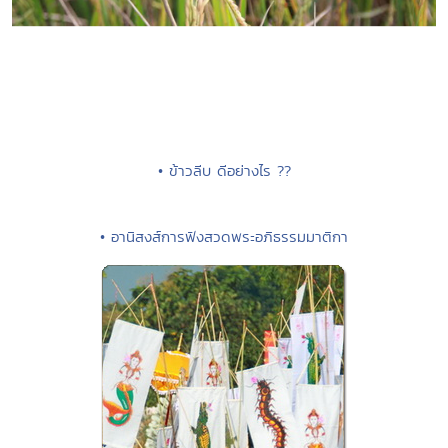
• ข้าวลีบ ดีอย่างไร ??
• อานิสงส์การฟังสวดพระอภิธรรมมาติกา