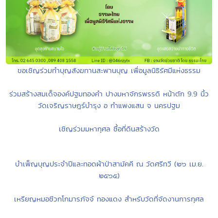
ขอเชิญร่วมทำบุญสังฆทานสะพานบุญ เพื่อมูลนิธิรัศมีแห่งธรรม
ร่วมสร้างสมเด็จองค์ปฐมทองคำ ปางมหาจักรพรรดิ หน้าตัก 9.9 นิ้ว
วัดเจริญราษฎร์บำรุง อ กำแพงแสน จ นครปฐม
เชิญร่วมมหากุศล ซื้อที่ดินสร้างวัด
บำเพ็ญบุญประจำปีและทอดผ้าป่าสามัคคี ณ วัดศรีทวี (๒๖ เม.ย.
๒๕๖๕)
เหรียญหมอชีวกโกมารภัจจ์ ทองแดง สำหรับวัดที่จัดงานการกุศล