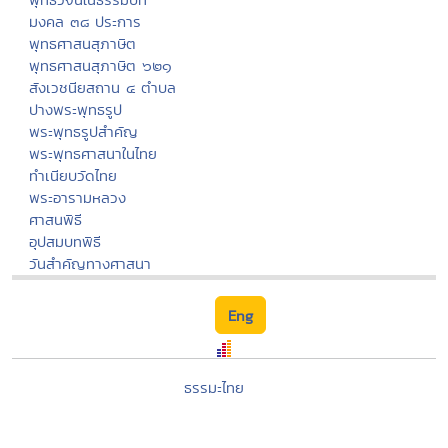
มงคล ๓๘ ประการ
พุทธศาสนสุภาษิต
พุทธศาสนสุภาษิต ๖๒๑
สังเวชนียสถาน ๔ ตำบล
ปางพระพุทธรูป
พระพุทธรูปสำคัญ
พระพุทธศาสนาในไทย
ทำเนียบวัดไทย
พระอารามหลวง
ศาสนพิธี
อุปสมบทพิธี
วันสำคัญทางศาสนา
Eng
ธรรมะไทย