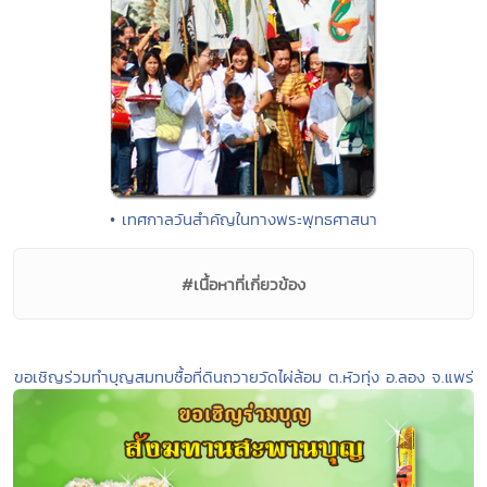
• เทศกาลวันสำคัญในทางพระพุทธศาสนา
#เนื้อหาที่เกี่ยวข้อง
ขอเชิญร่วมทำบุญสมทบซื้อที่ดินถวายวัดไผ่ล้อม ต.หัวทุ่ง อ.ลอง จ.แพร่