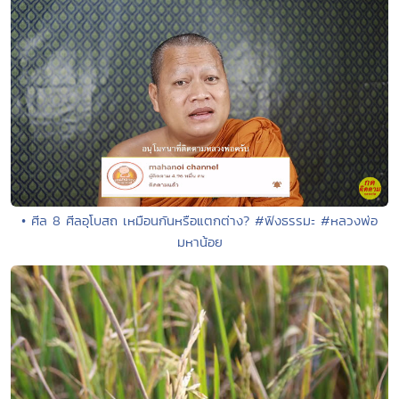
• ศีล 8 ศีลอุโบสถ เหมือนกันหรือแตกต่าง? #ฟังธรรมะ #หลวงพ่อ
มหาน้อย