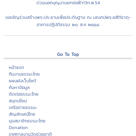
ด่วนบอกบุญงานยกช่อฟ้า13ก.พ.54
ขอเชิญร่วมสร้างพระประธานเพื่อประดิษฐาน ณ มณฑปพระอสีติธาตุ-
อาคารปฏิบัติธรรม ๒๑ ส.ค ๒๕๕๔
Go To Top
หน้าแรก
ทีมงานธรรมะไทย
แผนผังเว็บไซต์
ค้นหาข้อมูล
ติดต่อธรรมะไทย
สมุดเยี่ยม
เครือข่ายธรรมะ
สัญลักษณ์ไทย
มุมสมาชิกธรรมะไทย
Donation
เทศกาลงานวัดช่วยชาติ