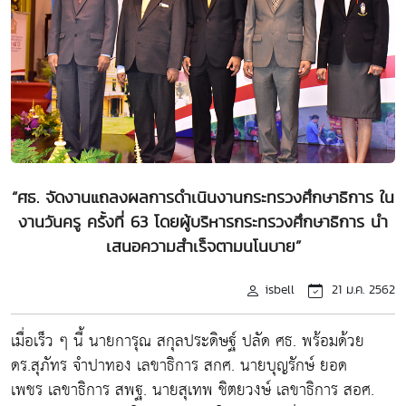
“ศธ. จัดงานแถลงผลการดำเนินงานกระทรวงศึกษาธิการ ใน
งานวันครู ครั้งที่ 63 โดยผู้บริหารกระทรวงศึกษาธิการ นำ
เสนอความสำเร็จตามนโนบาย”
isbell
21 ม.ค. 2562
เมื่อเร็ว ๆ นี้ นายการุณ สกุลประดิษฐ์ ปลัด ศธ. พร้อมด้วย
ดร.สุภัทร จำปาทอง เลขาธิการ สกศ. นายบุญรักษ์ ยอด
เพชร เลขาธิการ สพฐ. นายสุเทพ ชิตยวงษ์ เลขาธิการ สอศ.