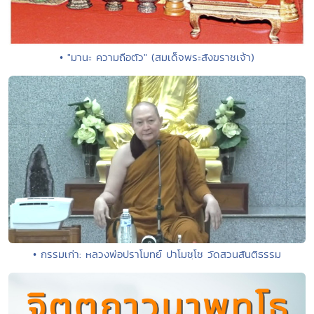
• "มานะ ความถือตัว" (สมเด็จพระสังฆราชเจ้า)
• กรรมเก่า: หลวงพ่อปราโมทย์ ปาโมชฺโช วัดสวนสันติธรรม