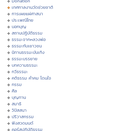
Donation
เทศกาลงานวัดช่วยชาติ
การเผยแผ่ศาสนา
ประเพณีไทย
บอกบุญ
สถานปฏิบัติธรรม
ธรรมะจากหลวงพ่อ
ธรรมะกับเยาวชน
นิทานธรรมะบันเทิง
ธรรมะบรรยาย
บทความธรรมะ
กวีธรรมะ
คติธรรม คำคม โดนใจ
กรรม
ศีล
บุญทาน
สมาธิ
วิปัสสนา
ปริวาสกรรม
ฟังสวดมนต์
คอร์สปฏิบัติธรรม