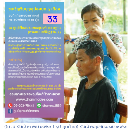
((ด่วน รับเจ้าภาพบวชพระ 1 รูป สุดท้าย)) รับเจ้าพอุปถัมจองบวชพระ