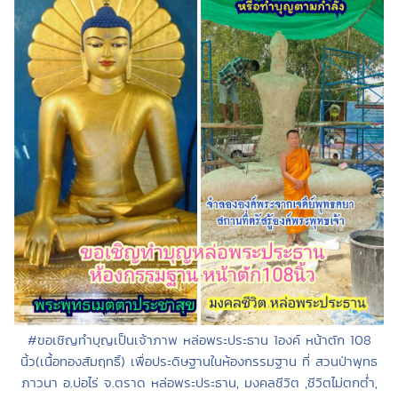
#ขอเชิญทำบุญเป็นเจ้าภาพ หล่อพระประธาน 1องค์ หน้าตัก 108
นิ้ว(เนื้อทองสัมฤทธิ์) เพื่อประดิษฐานในห้องกรรมฐาน ที่ สวนป่าพุทธ
ภาวนา อ.บ่อไร่ จ.ตราด หล่อพระประธาน, มงคลชีวิต ,ชีวิตไม่ตกต่ำ,