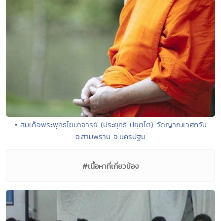
• สมเด็จพระพุทธโฆษาจารย์ (ประยุทธ์ ปยุตฺโต) วัดญาณเวศกวัน
อ.สามพราน จ.นครปฐม
#เนื้อหาที่เกี่ยวข้อง