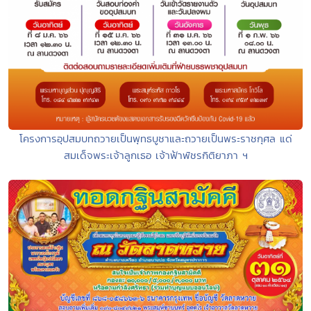
โครงการอุปสมบทถวายเป็นพุทธบูชาและถวายเป็นพระราชกุศล แด่
สมเด็จพระเจ้าลูกเธอ เจ้าฟ้าพัชรกิติยาภา ฯ