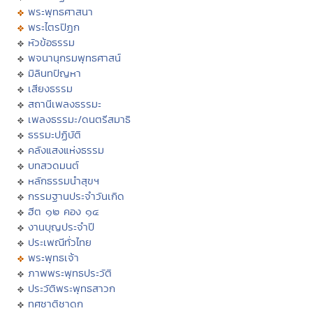
พระพุทธศาสนา
พระไตรปิฏก
หัวข้อธรรม
พจนานุกรมพุทธศาสน์
มิลินทปัญหา
เสียงธรรม
สถานีเพลงธรรมะ
เพลงธรรมะ/ดนตรีสมาธิ
ธรรมะปฏิบัติ
คลังแสงแห่งธรรม
บทสวดมนต์
หลักธรรมนำสุขฯ
กรรมฐานประจำวันเกิด
ฮีต ๑๒ คอง ๑๔
งานบุญประจำปี
ประเพณีทั่วไทย
พระพุทธเจ้า
ภาพพระพุทธประวัติ
ประวัติพระพุทธสาวก
ทศชาติชาดก