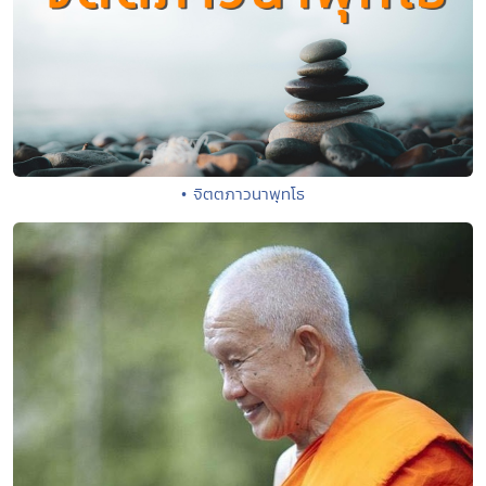
• จิตตภาวนาพุทโธ