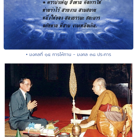
• มงคลที่ ๑๕ การให้ทาน - มงคล ๓๘ ประการ