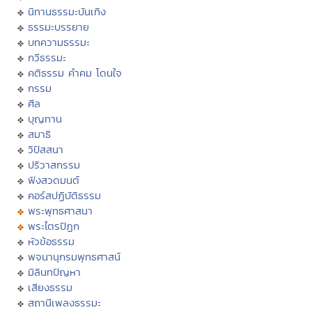
นิทานธรรมะบันเทิง
ธรรมะบรรยาย
บทความธรรมะ
กวีธรรมะ
คติธรรม คำคม โดนใจ
กรรม
ศีล
บุญทาน
สมาธิ
วิปัสสนา
ปริวาสกรรม
ฟังสวดมนต์
คอร์สปฏิบัติธรรม
พระพุทธศาสนา
พระไตรปิฏก
หัวข้อธรรม
พจนานุกรมพุทธศาสน์
มิลินทปัญหา
เสียงธรรม
สถานีเพลงธรรมะ