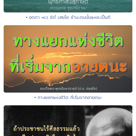
• อตฺตา หเว ชิตํ เสยฺโย ชํานะตนนั้นแหละเป็นดี
• ทางแยกแห่งชีวิต ที่เริ่มจากอายตนะ