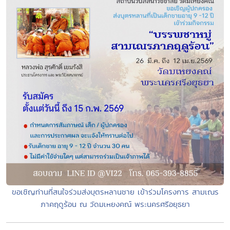
ขอเชิญท่านที่สนใจร่วมส่งบุตรหลานชาย เข้าร่วมโครงการ สามเณร
ภาคฤดูร้อน ณ วัดมเหยงคณ์ พระนครศรีอยุธยา