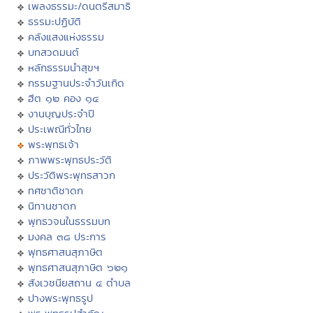
เพลงธรรมะ/ดนตรีสมาธิ
ธรรมะปฏิบัติ
คลังแสงแห่งธรรม
บทสวดมนต์
หลักธรรมนำสุขฯ
กรรมฐานประจำวันเกิด
ฮีต ๑๒ คอง ๑๔
งานบุญประจำปี
ประเพณีทั่วไทย
พระพุทธเจ้า
ภาพพระพุทธประวัติ
ประวัติพระพุทธสาวก
ทศชาติชาดก
นิทานชาดก
พุทธวจนในธรรมบท
มงคล ๓๘ ประการ
พุทธศาสนสุภาษิต
พุทธศาสนสุภาษิต ๖๒๑
สังเวชนียสถาน ๔ ตำบล
ปางพระพุทธรูป