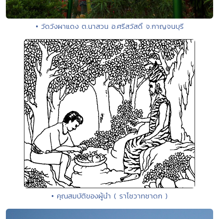
• วัดวังผาแดง ต.นาสวน อ.ศรีสวัสดิ์ จ.กาญจนบุรี
• คุณสมบัติของผู้นำ ( ราโชวาทชาดก )