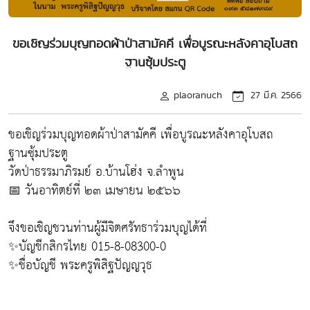
ขอเชิญร่วมบุญทอดผ้าป่าสามัคคี เพื่อบูรณะหลังคาอุโบสถ
ฐานซุ้มประตู
plaoranuch
27 มี.ค. 2566
ขอเชิญร่วมบุญทอดผ้าป่าสามัคคี เพื่อบูรณะหลังคาอุโบสถ
ฐานซุ้มประตู
วัดป่าธรรมาภิรมย์ อ.บ้านโฮ่ง จ.ลำพูน
📅 วันอาทิตย์ที่ ๒๓ เมษายน ๒๕๖๖
จึงขอเชิญชวนท่านผู้มีจิตศรัทธาร่วมบุญได้ที่
✨บัญชีกสิกรไทย 015-8-08300-0
✨ชื่อบัญชี พระครูพิสิฐปัญญวุธ