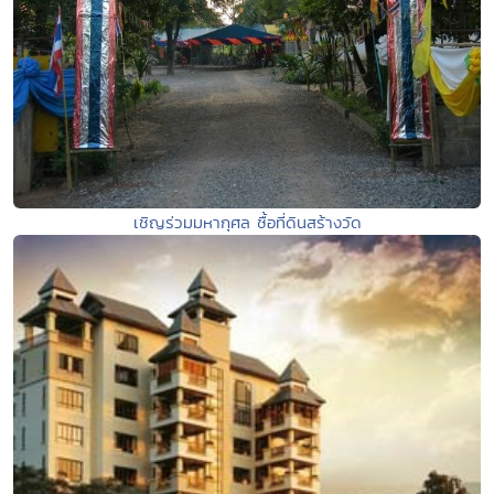
เชิญร่วมมหากุศล ซื้อที่ดินสร้างวัด