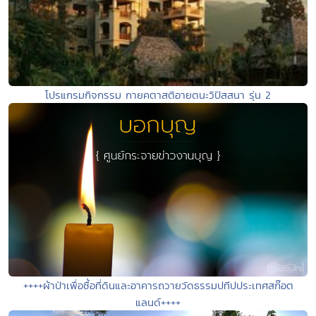
โปรแกรมกิจกรรม กายคตาสติอายตนะวิปัสสนา รุ่น 2
++++ผ้าป่าเพื่อซื้อที่ดินและอาคารถวายวัดธรรมปทีปประเทศสก๊อต
แลนด์++++