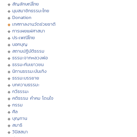
สัญลักษณ์ไทย
มุมสมาชิกธรรมะไทย
Donation
เทศกาลงานวัดช่วยชาติ
การเผยแผ่ศาสนา
ประเพณีไทย
บอกบุญ
สถานปฏิบัติธรรม
ธรรมะจากหลวงพ่อ
ธรรมะกับเยาวชน
นิทานธรรมะบันเทิง
ธรรมะบรรยาย
บทความธรรมะ
กวีธรรมะ
คติธรรม คำคม โดนใจ
กรรม
ศีล
บุญทาน
สมาธิ
วิปัสสนา