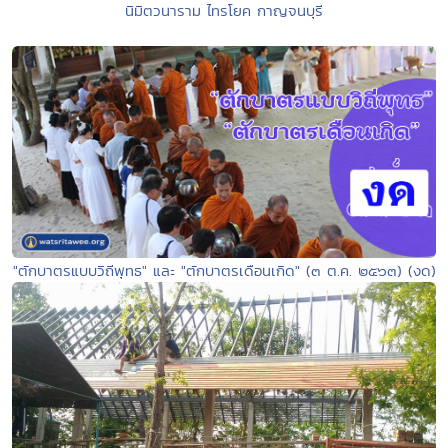
นิมิตวนาราม ไทรโยค กาญจนบุรี
"ตักบาตรแบบวิถีพุทธ" และ "ตักบาตรเดือนเกิด" (๓ ต.ค. ๒๕๖๓) (งด)