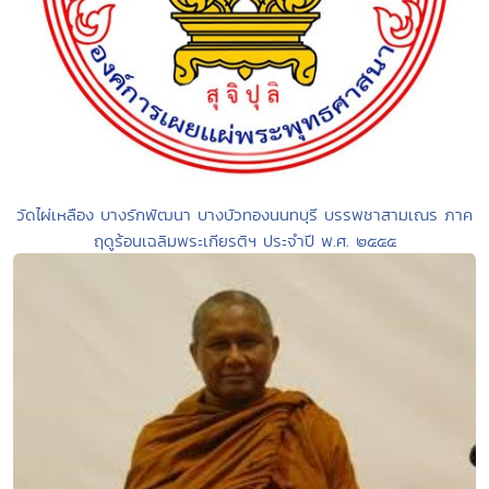
วัดไผ่เหลือง บางรักพัฒนา บางบัวทองนนทบุรี บรรพชาสามเณร ภาค
ฤดูร้อนเฉลิมพระเกียรติฯ ประจำปี พ.ศ. ๒๕๕๕