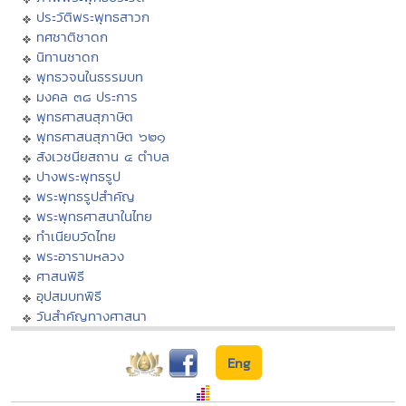
ประวัติพระพุทธสาวก
ทศชาติชาดก
นิทานชาดก
พุทธวจนในธรรมบท
มงคล ๓๘ ประการ
พุทธศาสนสุภาษิต
พุทธศาสนสุภาษิต ๖๒๑
สังเวชนียสถาน ๔ ตำบล
ปางพระพุทธรูป
พระพุทธรูปสำคัญ
พระพุทธศาสนาในไทย
ทำเนียบวัดไทย
พระอารามหลวง
ศาสนพิธี
อุปสมบทพิธี
วันสำคัญทางศาสนา
Eng