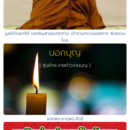
มูลนิบ้านอารีย์ ขอเชิญสาธุชนทุกท่าน เข้าร่วมกราบนมัสการ ฟังธรรม
โดย
แจกพระธาตุพระสิวลี