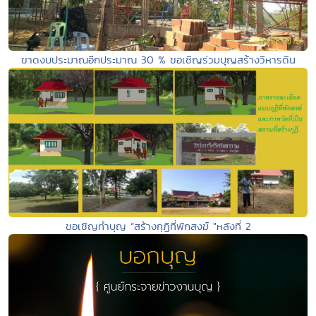
ขาดงบประมาณอีกประมาณ 30 % ขอเชิญร่วมบุญสร้างวิหารดิน
ขอเชิญทำบุญ “สร้างกุฏิที่พักสงฆ์ "หลังที่ 2