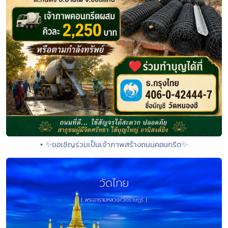
• ✨ขอเชิญร่วมเป็นเจ้าภาพสร้างถนนคอนกรีต✨