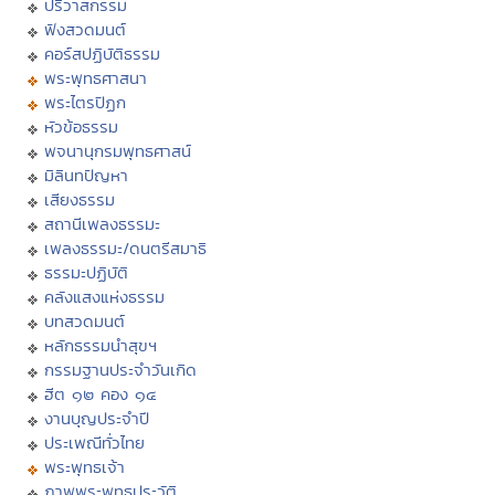
ปริวาสกรรม
ฟังสวดมนต์
คอร์สปฏิบัติธรรม
พระพุทธศาสนา
พระไตรปิฏก
หัวข้อธรรม
พจนานุกรมพุทธศาสน์
มิลินทปัญหา
เสียงธรรม
สถานีเพลงธรรมะ
เพลงธรรมะ/ดนตรีสมาธิ
ธรรมะปฏิบัติ
คลังแสงแห่งธรรม
บทสวดมนต์
หลักธรรมนำสุขฯ
กรรมฐานประจำวันเกิด
ฮีต ๑๒ คอง ๑๔
งานบุญประจำปี
ประเพณีทั่วไทย
พระพุทธเจ้า
ภาพพระพุทธประวัติ