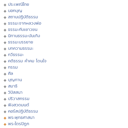
ประเพณีไทย
บอกบุญ
สถานปฏิบัติธรรม
ธรรมะจากหลวงพ่อ
ธรรมะกับเยาวชน
นิทานธรรมะบันเทิง
ธรรมะบรรยาย
บทความธรรมะ
กวีธรรมะ
คติธรรม คำคม โดนใจ
กรรม
ศีล
บุญทาน
สมาธิ
วิปัสสนา
ปริวาสกรรม
ฟังสวดมนต์
คอร์สปฏิบัติธรรม
พระพุทธศาสนา
พระไตรปิฏก