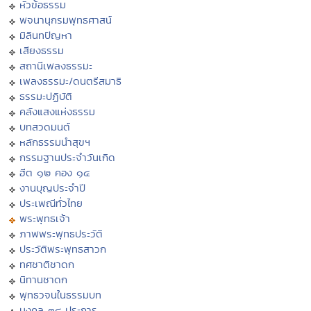
หัวข้อธรรม
พจนานุกรมพุทธศาสน์
มิลินทปัญหา
เสียงธรรม
สถานีเพลงธรรมะ
เพลงธรรมะ/ดนตรีสมาธิ
ธรรมะปฏิบัติ
คลังแสงแห่งธรรม
บทสวดมนต์
หลักธรรมนำสุขฯ
กรรมฐานประจำวันเกิด
ฮีต ๑๒ คอง ๑๔
งานบุญประจำปี
ประเพณีทั่วไทย
พระพุทธเจ้า
ภาพพระพุทธประวัติ
ประวัติพระพุทธสาวก
ทศชาติชาดก
นิทานชาดก
พุทธวจนในธรรมบท
มงคล ๓๘ ประการ