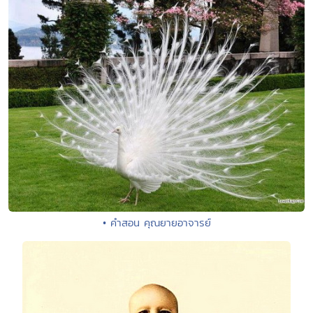
• คำสอน คุณยายอาจารย์