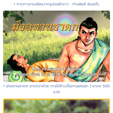
• การภาวนาเหมือนวาดรูปบนผ้าขาว : ท่านพ่อลี ธัมมธโร
• มัจฉทานชาดก ชาดกว่าด้วย การให้ข้าวเป็นทานแก่ปลา | ชาดก 500
ชาติ