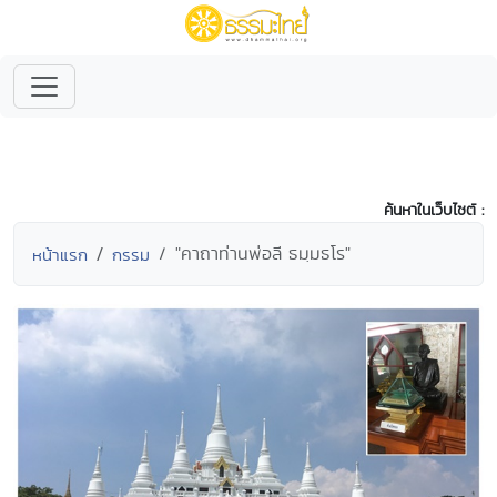
ค้นหาในเว็บไซต์ :
"คาถาท่านพ่อลี ธมฺมธโร"
หน้าแรก
กรรม