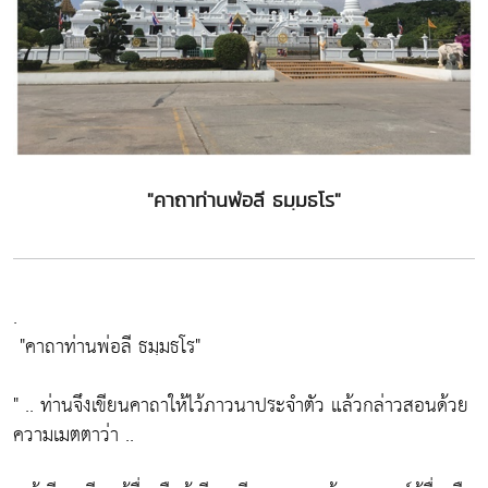
"คาถาท่านพ่อลี ธมฺมธโร"
.
"คาถาท่านพ่อลี ธมฺมธโร"
" ..
ท่านจึงเขียนคาถาให้ไว้ภาวนาประจำตัว
แล้วกล่าวสอนด้วย
ความเมตตาว่า ..