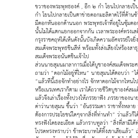
ขวาของพระพุทธองค์ , อีก ๒ กำ โยนไปกลายเป็นต
กำ โยนไปกลายเป็นตาข่ายดอกมะลิดาดไว้ที่ด้านซ้
มีดอกหันออกด้านนอก พระพุทธเจ้าที่อยู่ในซุ้มดอก
นั้นไม่ได้แตกแยกออกจากกัน เวลาพระองค์ทรงเสด
กรุงราชคฤห์ได้เห็นดังนั้นบังเกิดความอัศจรรย์ใจย
สมเด็จพระพุทธชินสีห์ พร้อมทั้งส่งเสียงโห่ร้องสา
สมเด็จพระอนันตชินเจ้าไป
ส่วนนายสุมนมาลาการเมื่อได้บูชาองค์สมเด็จพระ
ถามว่า “ดอกไม้อยู่ที่ไหน” นายสุมนได้ตอบว่า “
“แล้วทีนี้เธอจักทำอย่างไร จักหาดอกไม้จากไหน
หรือเนรเทศเราก็ตาม เราได้ถวายชีวิตบูชาองค์สมเ
แล้วจึงเล่าเรื่องทั้งปวงให้ภรรยาฟัง ภรรยาของนายส
ด่าว่านายสุมน ขึ้นว่า “อันธรรมดา ราชาทั้งหลาย ท
ต้องการประโยชน์ใดๆจากสิ่งที่ท่านทำ” ว่าแล้วก็ได
ทรงฟังโดยละเอียด แล้วกราบทูลว่า “สิ่งที่สามีได้
โปรดทรงทราบว่า ข้าพระบาทได้ทิ้งเขาเสียแล้ว” เมื่