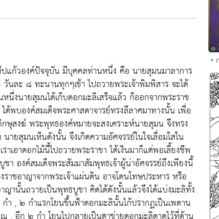
• 
ีปแก้วองค์ปัจจุบัน มีบุคคลท่านหนึ่ง คือ นายสุมนมาลาการ
ง วันละ ๘ ทะนานทุกๆเช้า ไปถวายพระเจ้าพิมพิสาร จะได้
นหนึ่งนายสุมนได้เก็บดอกมะลิเสร็จแล้ว ก็ออกจากพระราช
 ได้พบองค์สมเด็จพระศาสดาจารย์ทรงลีลาศมาทางนั้น เพื่อ
ิกษุสงฆ์ พระพุทธองค์หมายจะสงเคราะห์นายสุมน จึงทรง
นายสุมนเห็นดังนั้น จึงเกิดความอัศจรรย์ในใจเลื่อมใสใน
าเราเอาดอกไม้นี้ไปถวายพระราชา ได้เงินมาก็แต่พอเลี้ยงชีพ
ูชา องค์สมเด็จพระสัมมาสัมพุทธเจ้าผู้น่าอัศจรรย์ถึงเพียงนี้
จต้องราชอาญาจากพระเจ้าแผ่นดิน อาจโดนโทษประหาร หรือ
นั้นถวายเป็นพุทธบูชา คิดได้ดังนั้นแล้วจึงได้แบ่งมะลิทั้ง
๒ กำ , ๒ กำแรกโยนขึ้นฟ้าดอกมะลินั้นไก้ปรากฏเป็นเพดาน
 , อีก ๒ กำ โยนไปกลายเป็นตาข่ายดอกมะลิดาดไว้ที่ด้าน