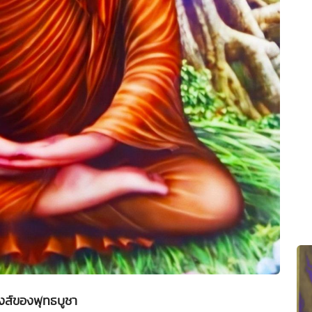
งส์ของพุทธบูชา