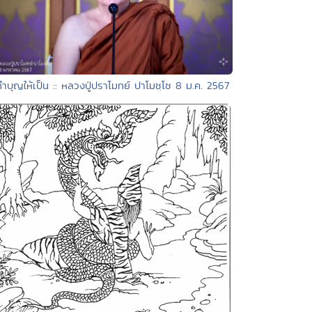
ทำบุญให้เป็น :: หลวงปู่ปราโมทย์ ปาโมชฺโช 8 ม.ค. 2567