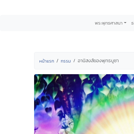
พระพุทธศาสนา
ธ
อานิสงส์ของพุทธบูชา
หน้าแรก
กรรม