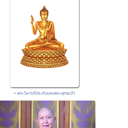
• พระวิหารที่ประทับของพระพุทธเจ้า