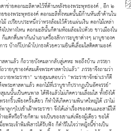
าข่ายดอกมะลิดาดไว้ที่ด้านหลังของพระพุทธองค์ , อีก ๒
ายของพระพุทธองค์ ดอกมะลิทั้งหมดนั้นมีก้านหันเข้าด้านใน
ไม้ เปรียบประหนึ่งว่าทรงล้อมไว้ด้วยแผ่นเงิน ดอกไม้เหล่า
็จไปทางไหน ดอกมะลินั้นก็ตามห้อมล้อมไปด้วย ชาวเมืองใน
ิ่ง ก็แตกตื่นพากันนำเอาเครื่องสักการะบูชาต่างๆ มาบูชาองค
ธุการ บ้างก็โปกผ้าโปกธงด้วยความยินดีเลื่อมใสติดตามองค์
ศาสดาแล้ว ก็ถวายบังคมลากลับสู่เคหะ พอถึงบ้าน ภรรยา
ได้ถวายบูชาองค์สมเด็จพระศาสดาไปแล้ว” ภรรยาจึงถามว่า
ไปถวายพระราชา” นายสุมนตอบว่า “พระราชาจักฆ่าเราก็ดี
ด็จพระศาสดาแล้ว ดอกไม้ที่เราบูชาก็ปรากฏเป็นอัศจรรย์”
ุมนนั้นเป็นคนพาล ได้ฟังแล้วไม่เกิดความเลื่อมใส ทั้งยังได้
รงกริ้วเพียงครั้งเดียว ก็ทำให้เกิดความพินาศใหญ่ได้ เราไม่
้พาลูกๆไปเข้าเฝ้าพระราชา จึงได้เล่าเรื่องของตนและสามีให้
ทำจะดีหรือร้ายก็ตาม จงเป็นของเขาแต่เพียงผู้เดียว ขอได้
อพระเจ้าพิมพิสารได้รับฟัง ก็ดำริในใจว่าหญิงนี้ช่างเป็น