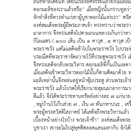
อันธพาลโดยแท้ ได้ยินเรื่องอัศจรรย์แล้วยังไม่เลื่
ดอกมะลิของเราแล้วหรือ” เมื่อหญิงนั้นกราบทูลว่าพร
จักทำสิ่งที่ควรทำแก่เขาผู้บูชาดอกไม้แห่งเรา” ตรั
องค์สมเด็จพระผู้มีพระภาคเจ้า ทรงทราบว่าพระ
มาลาการ จึงทรงเสด็จไปตามถนนหลวงเกินกว่าทา
กิโลเมตร ( ๑๐๐ เส้น เป็น ๑ คาวุต , ๔ คาวุต เ
พระราชวัง แต่ไม่เสด็จเข้าไปในพระราชวัง ไปปร
ประณีตที่พระราชาจัดถวายไว้ที่ประตูพระราชวัง 
จึงทรงเสด็จกลับพระวิหาร ดอกมะลิที่กั้นเป็นเพด
เมื่อเสด็จเข้าพระวิหารดอกไม้นั้นก็ตามติดมาด้วย 
มะลิเหล่านั้นจึงหล่นอยู่หน้าซุ้มประตู ส่วนพระเจ้
พระราชวัง แล้วโปรดให้เรียกนายสุมนมาลาการมาเข้า
ดีแล้ว จึงได้พระราชทานทรัพย์อย่างละ ๗ แก่นายสุ
, หมู่บ้านไว้เก็บส่วย ๗ , เงิน ๗ พันกหาปนะ , เค
พระผู้ทรงสวัสดิโสภาคย์ ได้เสด็จถึงพระวิหารแล
เบื้องหน้าอย่างไรบ้าง พระเจ้าข้า” องค์สมเด็จพ
บูชาเรา เขาจะไม่ไปสู่ทุคติตลอดแสนมหากัป จักได้เ