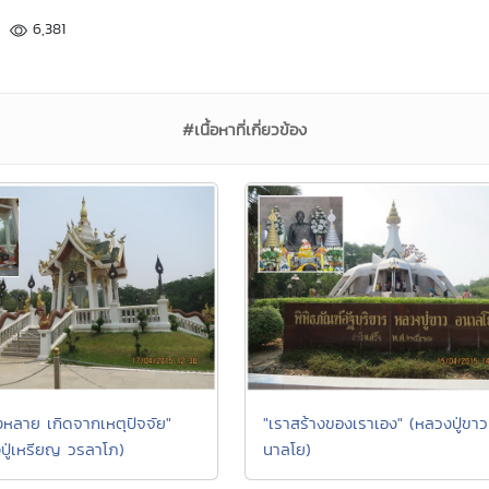
6,381
#เนื้อหาที่เกี่ยวข้อง
"เราสร้างของเราเอง" (หลวงปู่ขาว
้งหลาย เกิดจากเหตุปัจจัย"
นาลโย)
ปู่เหรียญ วรลาโภ)