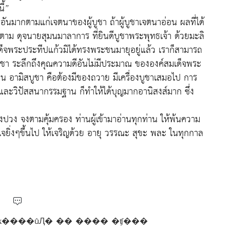
ี้”
นอันมากตามแก่เจตนาของผู้บูชา ถ้าผู้บูชาเจตนาอ่อน ผลที่ได้
มากตาม ดุจนายสุมนมาลาการ ที่ยินดีบูชาพระพุทธเจ้า ด้วยมะลิ
จพระประทีปแก้วมิได้ทรงพระชนมายุอยู่แล้ว เราก็สามารถ
ูชา ระลึกถึงคุณความดีอันไม่มีประมาณ ขององค์สมเด็จพระ
็น อามิสบูชา คือต้องมีของถวาย มีเครื่องบูชาเสมอไป การ
และวิปัสสนากรรมฐาน ก็ทำให้ได้บุญมากอานิสงส์มาก ซึ่ง
์ทั้งปวง จงตามคุ้มครอง ท่านผู้เข้ามาอ่านทุกท่าน ให้พ้นความ
ุขใจยิ่งๆขึ้นไป ให้เจริญด้วย อายุ วรรณะ สุขะ พละ ในทุกกาล
ʧ��ҡ����ûԮ� �� ���� �ʧ���