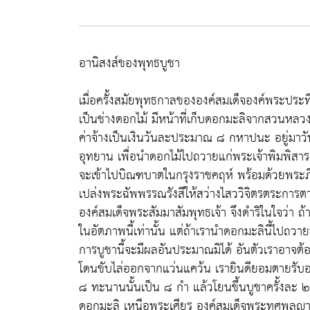
อานิสงส์ของพุทธบูชา
เมื่อครั้งสมัยพุทธกาลขององค์สมเด็จองค์พระประท
เป็นช่างดอกไม้ มีหน้าที่เก็บดอกมะลิจากสวนหลว
ค่าจ้างเป็นเงินวันละประมาณ ๘ กหาปนะ อยู่มาวั
อุทยาน เพื่อนำดอกไม้ไปถวายแก่พระเจ้าพิมพิสาร
จะเข้าไปบิณฑบาตในกรุงราชคฤห์ พร้อมด้วยพระภ
เปล่งพระฉัพพรรณรังสีให้สว่างไสววิจิตรตระการตา 
องค์สมเด็จพระสัมมาสัมพุทธเจ้า จึงดำริในใจว่า ถ้
ในอัตภาพนี้เท่านั้น แต่ถ้าเรานำดอกมะลินี้ไปถวายบ
การบูชานี้จะมีผลอันประมาณมิได้ อันตัวเราอา
โดนขับไล่ออกจากแว่นแคว้น เรายินดียอมตายรับอาญา
๘ ทะนานนั้นเป็น ๘ กำ แล้วโยนขึ้นบูชาครั้งละ 
ดอกมะลิ เหนือพระเศียร องค์สมเด็จพระทศพลญาณ