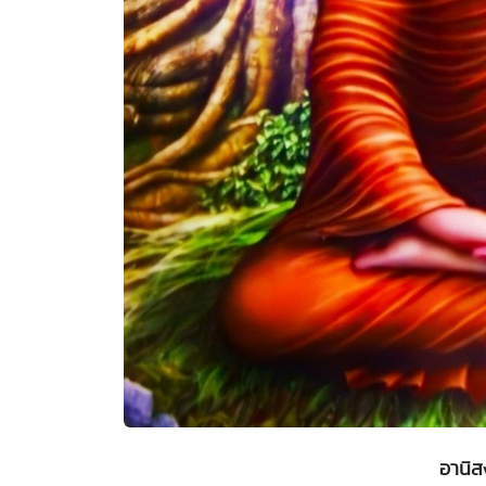
อานิส