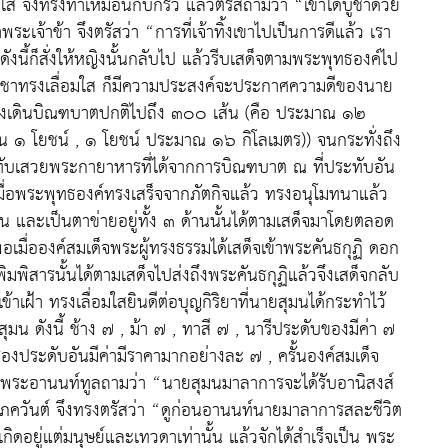
อมใส จึงทรงทำเหมือนกับกริ้ว แล้วตรัสถามว่า “เขาได้บูชาด้วย
ะเจ้าข้า จึงตรัสว่า “การที่เจ้าทิ้งเขาไปเป็นการดีแล้ว เรา
สดังนี้ก็สั่งให้หญิงนั้นกลับไป แล้วรีบเสด็จตามพระพุทธองค์ไป
ราชาทรงเลื่อมใส ก็มีความประสงค์จะประกาศความดีของนาย
งเดินบิณฑบาตปกติไปถึง ๓๐๐ เส้น (คือ ประมาณ ๑๒
ป็น ๑ โยชน์ , ๑ โยชน์ ประมาณ ๑๖ กิโลเมตร)) จนกระทั่งถึง
ะทับเสวยพระกายาหารที่ได้จากการบิณฑบาต ณ ที่ประทับอัน
เมื่อพระพุทธองค์ทรงเสร็จจากภัตกิจแล้ว ทรงอนุโมทนาแล้ว
าน และเป็นตาข่ายอยู่ทั้ง ๓ ด้านนั้นได้ตามเสด็จมาโดยตลอด
พอเมื่อองค์สมเด็จพระผู้ทรงธรรมได้เสด็จเข้าพระคันธกุฏิ ดอก
าพิมพิสารนั้นได้ตามเสด็จไปส่งถึงพระคันธกุฏิแล้วจึงเสด็จกลับ
เฝ้า ทรงเลื่อมใสยินดีต่อบุญกิริยาที่นายสุมนได้กระทำไว้
มน ดังนี้ ช้าง ๗ , ม้า ๗ , ทาสี ๗ , นารีประดับของมีค่า ๗
รื่องประดับอันมีค่ามีราคามากอย่างละ ๗ , ครั้นองค์สมเด็จ
้ว พระอานนท์ทูลถามว่า “นายสุมนมาลาการจะได้รับอานิสงส์
ระภควันต์ จึงทรงตรัสว่า “ดูก่อนอานนท์นายมาลาการสละชีวิต
กิดอยู่แต่มนุษย์และเทวดาเท่านั้น แล้วจักได้สำเร็จเป็น พระ