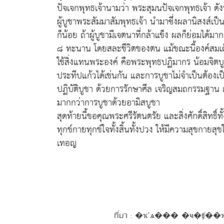
ปัจเจกพุทธเจ้านามว่า พระสุมนปัจเจกพุทธเจ้า ดังน
ผู้บูชาพระสัมมาสัมพุทธเจ้า นำมาซึ่งผลานิสงส์เป็
ก็น้อย ถ้าผู้บูชามีเจตนาที่กล้าแข็ง ผลก็ย่อมได้
๘ ทะนาน โดยสละชีวิตของตน แม้ขณะนี้องค์สมเด็
ใช้สิ่งแทนพระองค์ คือพระพุทธปฏิมากร น้อมจิตบ
ประทีปแก้วได้เช่นกัน และการบูชาไม่จำเป็นต้องเป
ปฏิบัติบูชา ด้วยการรักษาศีล เจริญสมถกรรมฐาน 
มากกว่าการบูชาด้วยอามิสบูชา
สุดท้ายนี้ขอคุณพระศรีรัตนตรัย และสิ่งศักดิ์สิทธิ
ทุกข์กายทุกข์ใจทั้งสิ้นทั้งปวง ให้มีความสุขกายส
เทอญ
ที่มา : �ҡ˹ѧ��� �ҹ�