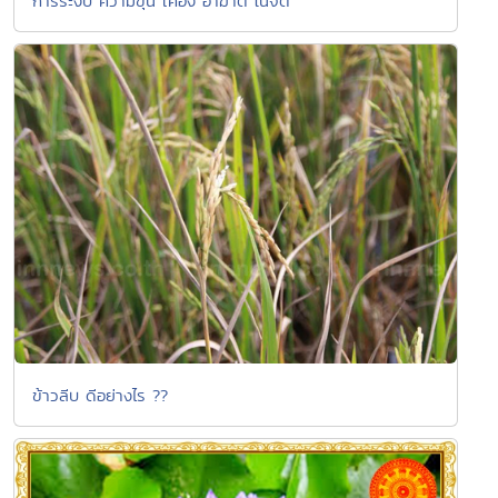
การระงับ ความขุ่น เคือง อาฆาต ในจิต
ข้าวลีบ ดีอย่างไร ??