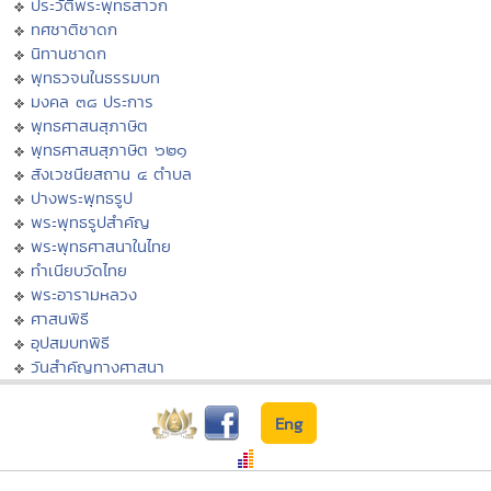
ประวัติพระพุทธสาวก
ทศชาติชาดก
นิทานชาดก
พุทธวจนในธรรมบท
มงคล ๓๘ ประการ
พุทธศาสนสุภาษิต
พุทธศาสนสุภาษิต ๖๒๑
สังเวชนียสถาน ๔ ตำบล
ปางพระพุทธรูป
พระพุทธรูปสำคัญ
พระพุทธศาสนาในไทย
ทำเนียบวัดไทย
พระอารามหลวง
ศาสนพิธี
อุปสมบทพิธี
วันสำคัญทางศาสนา
Eng