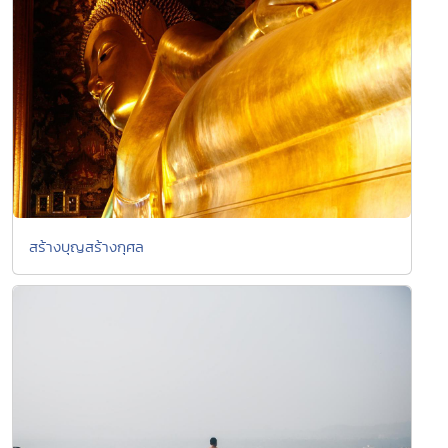
สร้างบุญสร้างกุศล