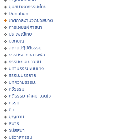
มุมสมาชิกธรรมะไทย
Donation
เทศกาลงานวัดช่วยชาติ
การเผยแผ่ศาสนา
ประเพณีไทย
บอกบุญ
สถานปฏิบัติธรรม
ธรรมะจากหลวงพ่อ
ธรรมะกับเยาวชน
นิทานธรรมะบันเทิง
ธรรมะบรรยาย
บทความธรรมะ
กวีธรรมะ
คติธรรม คำคม โดนใจ
กรรม
ศีล
บุญทาน
สมาธิ
วิปัสสนา
ปริวาสกรรม