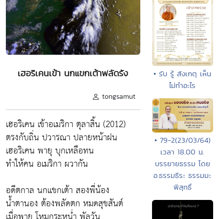
เฮอริเคนเข้า นกแขกเต้าพลัดรัง
• รับ รู้ สังเกตุ เห็น
ไม่ทำอะไร
tongsamut
เฮอริเคน เข้าอเมริกา ตุลาสิ้น (2012)
ตรงกับถิ่น ปวารณา ปลายหน้าฝน
• 79-2(23/03/64)
เฮอริเคน พายุ บุกเหลือทน
เวลา 18.00 น.
ทำให้คน อเมริกา ผวากัน
บรรยายธรรม โดย
อ.ธรรมธีระ ธรรมมะ
พิสุทธิ์
อดีตกาล นกแขกเต้า สองพี่น้อง
น้ำตานอง ต้องพลัดตก หมดสุขสันต์
เมื่อพายุ โหมกระหน่ำ พัลวัน