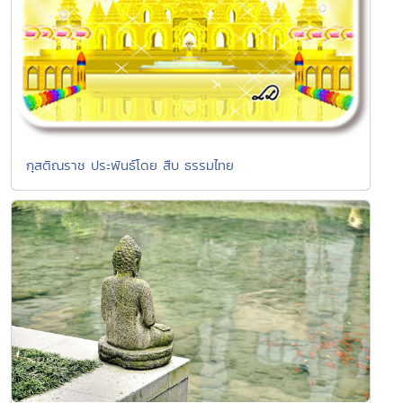
กุสติณราช ประพันธ์โดย สืบ ธรรมไทย