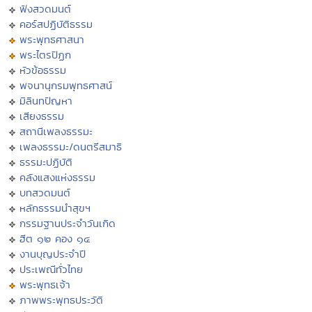
ฟังสวดมนต์
คอร์สปฏิบัติธรรม
พระพุทธศาสนา
พระไตรปิฏก
หัวข้อธรรม
พจนานุกรมพุทธศาสน์
มิลินทปัญหา
เสียงธรรม
สถานีเพลงธรรมะ
เพลงธรรมะ/ดนตรีสมาธิ
ธรรมะปฏิบัติ
คลังแสงแห่งธรรม
บทสวดมนต์
หลักธรรมนำสุขฯ
กรรมฐานประจำวันเกิด
ฮีต ๑๒ คอง ๑๔
งานบุญประจำปี
ประเพณีทั่วไทย
พระพุทธเจ้า
ภาพพระพุทธประวัติ