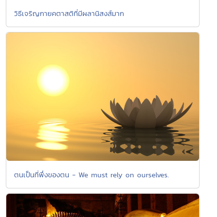
วิธีเจริญกายคตาสติที่มีผลานิสงส์มาก
ตนเป็นที่พึ่งของตน - We must rely on ourselves.