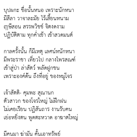
บุปผกะ ชื่อนั้นหนอ เพราะนักหนา
มีสีลา วาจาละมัย ไร้เสี้ยนหนาม
ฤาษีสอน สรรพวิชช์ จิตงดงาม
ปฏิบัติตาม ทุกค่ำเช้า เข้าสวดมนต์
กาลครั้งนั้น ก็มีเหตุ เลศน์หนักหนา
มีพระราชา เที่ยวไป กลางไพรสณฑ์
เข้าสู่ป่า ล่าสัตว์์ พลัดฝูกชน
เพราะองค์ด้้น ถึงที่อยู่ ของหมู่โจร
เจ้าสัตติ- คุมพะ สุณานก
ตัวสาวก ของโจรใหญ่ ไม่ฝึกฝน
ไม่เคยเรียน ปฏิสันถาร งานรับคน
เย่อหยิ่งตน พูดตะหวาด อาฆาตใหญ่
มีคนมา ฆ่ามัน คั้นเอาทรัพย์