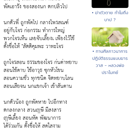
พัดเอารัง ของสองนก ตกปลิวไป
• ฆ่าตัวตาย ทำไมถึง
บาป ?
นกตัวพี่ ถูกพัดไป กลางไพรสณฑ์
อยู่กับโจร ก่อกรรม ทำการใหญ่
พวกโจรเห็น เลยจับเลี้ยงเ เพียงไว้ใช้
ตั้งชื่อให้ "สัตติคุมพะ วาทะโจร
• ทานศีลภาวนาการ
ปฏิบัติธรรมแบบฆาร
ถูกโจรสอน ธรรมของโจร ก่นด่าหยาบ
วาส - หลวงพ่อ
สอนใช้ดาบ ใช้อาวุธ ซุกหัวโขน
ปราโมทย์
สอนความชั่ว ทุกชนิด จิตหยาบโลน
สอนเสียจน นกแขกเจ้า เข้าสันดาน
นกตัวน้อง ถูกพัดหาย ไปอีกทาง
ตกลงกลาง สวนฤาษี มีสงสาร
ฤาษีเลี้ยง สอนหัด พัฒนาการ
ได้ร่วมกัน ตั้งชื่อให้ สดใสงาม