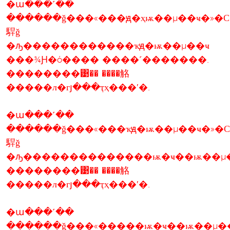
�ա���˹��
������ǧ���«���ԭ�ҳѭ��µ��ҹ�»�С
駻ǧ
�ԡ������������ҡԭ�ѭ��µ��ҹ
���¾Ԩ�ó���� ����˹�������.
��������͹�� ����觡
�����л�гյ���ҭҳ���ʹ�.
�ա���˹��
������ǧ���«���ҡԭ�ѭ��µ��ҹ�»�
駻ǧ
�ԡ��������������ѭ�ҹ��ѭ��µ�
��������͹�� ����觡
�����л�гյ���ҭҳ���ʹ�.
�ա���˹��
������ǧ���«�����ѭ�ҹ��ѭ��µ��