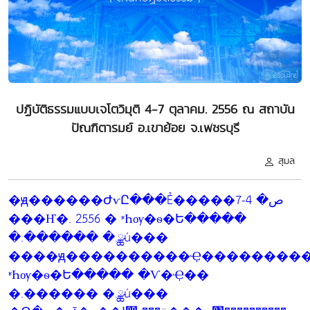
ปฏิบัติธรรมแบบเจโตวิมุติ 4-7 ตุลาคม. 2556 ณ สถาบัน
ปัณฑิตารมย์ อ.เขาย้อย จ.เพชรบุรี
สุมล
�ԭ������ԺѵԸ���Ẻ�����ص� 4-7
���Ҥ�. 2556 � ʶҺѹ�ѳ�Ե�����
�.������ �.ྪú���
����ԭ����������Ҿ���������
ʶҺѹ�ѳ�Ե����� �Ѵ�Ҿ��
�.������ �.ྪú���