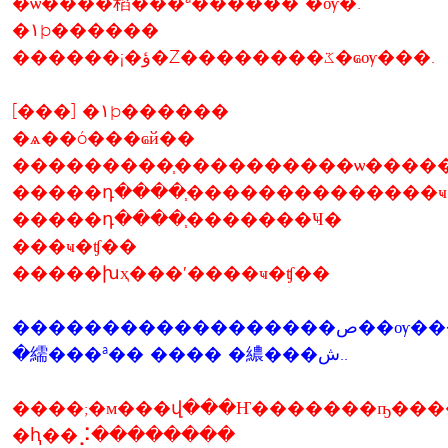
�ѡ����稻���ª������ �ѹ�.
�١þ������
������¡�ؤ�Ź��������ػ�ҩѹ���.
[���] �١þ������
�ѧ��ó���ҩй��
���������֧����������ѡ����
�����դ����֧��������������ҹ
�����դ����֧�������Ҹ�
���ҹ�ʧ��
�����խҳ���ʹ����ҹ�ʧ��
������������������ص��ѹ������Ժ
�繻���ª�� ���� �繷���ش..
����;�м���վ���Ҥ�������ҧ��
�ԧ��⡨��������