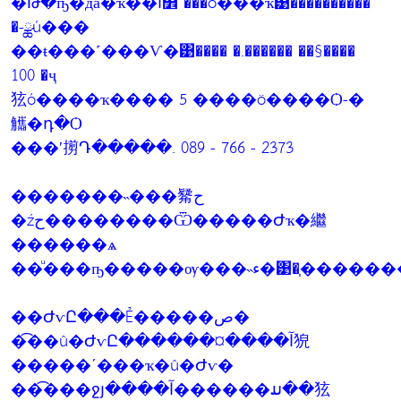
�Թ�ҧ�дǡ�ҡ��ا෾ ���ö���ҡ͹����������
�-ྪú���
��ŧ���˹���Ѵ�͹���� �.������ ��§����
100 �ҷ
㹡ó����ҡ���� 5 ����ö����Ѻ-�
觿�դ�Ѻ
���ʹ㨵Դ�����. 089 - 766 - 2373
�������˵���觺ح
�źح��������Ѿ�����Ժҡ�繼
������ѧ
��ͧ���ҧ�����ѹ���
��ԺѵԸ���Ẻ�����ص�
��͡�û�ԺѵԸ������¤����آ㹸
�����ʹ���ҡ�û�Ժѵ�
��͡���ջյ����آ������ມ��㹡