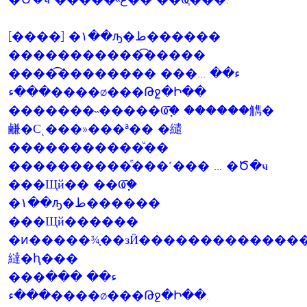
[����] �١��ԡ�ط������
������������͡����
�����͡������� ���ء�� ...
���ء����ø���Թջ�Ի��
�������˵�����Ҩ֧�͡ ������觹�
鹻�Сͺ���»���ª�� �繾
�����������ͧ��
����������ͤ���˹��� ... �Ծ�ҹ
���Щй�� ��Ҩ֧�͡
�١��ԡ�ط������
���Щй������
�ͷ�����¾֧��зӤ�������������
繨�ԧ���
���ء�� ���
���ء����ø���Թջ�Ի��.