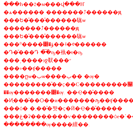
���Һ��ž�м���վ���Ҥ
�ѧ������ �������⤴������ԭ
���Ե�ͧ���ͧ������駹ѡ
�������⤴������ԭ
���Ե�ͧ���ͧ������駹ѡ
���º����͹�ؤ��˧�¢ͧ������
�Դ�ͧ���Դ �͡�ҧ�褹�ŧ�ҧ
���͵����зջ㹷���״
���»��ʧ�����
����ըѡ�بѡ����ٻ�� �ѹ�
���������ͧ��ç��С���������๡��
��ѹ�������͹�ѹ. ��Ҿ��ͧ����
�Ͷ֧���ͧ��Ѻ��и�������ԡ��ʧ���
���ó� �;��ͧ�쨧�ç�Ӣ�Ҿ��ͧ�����
���غ�ʡ���֧����ѵ��������óе�ʹ���Ե
��������ѹ����繵��.