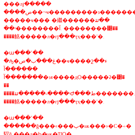
���лյ�����
����ص��¬ҹ���������з������������ԭ���
�����ҹ��� �繼������ມ��
��ʵ��������آ. ��������͹��
����觡�����л�гյ���ҭҳ���ʹ�.
�ա���˹��
�ԡ�غ���ب�ص��ҹ����շء��
������آ
�������آ�зء����дѺ�����ʡ�͹�
��
����ມ�����˵����ʵԺ���ط�������.��������͹��
����觡�����л�гյ���ҭҳ���ʹ�.
�ա���˹��
������ǧ���«���ٻ�ѭ���»�С�÷�
駻ǧ ���л�Ԧ�ѭ�ҴѺ�