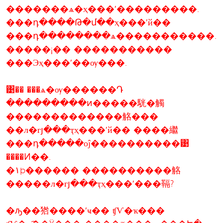
�������ѧ�ҳ���ʹ���������.
���դ����Թ�մ��­ҳ���ʹй��
���դ��������ѧ�����������.
�����¡�� �����������
���Эҳ���ʹ��ѹ���.
͹�� ���ѧ�ѹ������Դ
���������ͷ�����駫�觸
�������������觡���
��л�гյ���ҭҳ���ʹй�� ����繼
���դ�����оĵ����������͹
����Ͷ��.
�١þ������ ����������觡
�����л�гյ���ҭҳ���ʹ���䩹?
�ԡ��㹾����ʹҹ�� ʧѴ�ҡ���