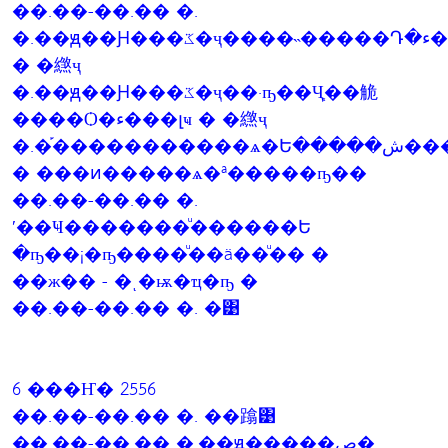
��.��-��.�� �.
�.��ԭ��Ԩ���ػ�ҷ����˵�����Դ�ء���լҹ
� �繺ҷ
�.��ԭ��Ԩ���ػ�ҷ��·ҧ��Ҷ֧��觤
����Ѻ�ء���լҹ � �繺ҷ
�.�֡�����������ѧ�Ե�����ش��������Һ���ҧ
� ���ͷ�����ѧ�ª�����ҧ��
��.��-��.�� �.
ʹ��Ҹ�������ͧ������Ե
�ҧ��¡�ҧ����ͧ��ä��ͧ�� �
��ж�� - �ͺ�ѭ�ҵ�ҧ �
��.��-��.�� �. �͹
6 ���Ҥ� 2556
��.��-��.�� �. ��蹹͹
��.��-��.�� �.��ԭ�����ص�