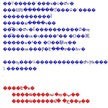
��Ÿ�����ʹ���ҡ�û�Ժѵ�
���ШԵ�������㹡ͧ���ŵ�ʹ����
�����������آ
�����ມ����ҹ��
��͡�û�Ժѵ�Ẻ����������Ǿ�ѹ
��͡����ѭ�ҷ����º�� �Ѻ��駡
�����ѧ�ª�� �Ѻ��駢ѹ��
�����ѭ���Ƿ�Է���ø��Һѵ�
���ҧ���¼�����������ԺѵԨк���ب�ص��ҹ����
1 �������
.
����Է�ҡ�
����Ҩ����പ �ѹ�ٻ��
����Ҩ�����մ� �ح��ѱ��