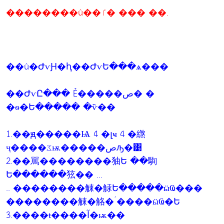
��������û��ٵ� ��� ��.
��û�ԺѵԨ�ԧ��ԺѵԵ���ѧ���
��ԺѵԸ��� Ẻ�����ص� �
�ѳ�Ե����� �ѷ��
1.��ԭ�����Ѩ 4 �լҹ 4 �繺
ҷ����ػѭ�����صԡ�͹
2.��駡��������㹨Ե ��駨
Ե������㹡�� ...
.. ��������觫�觨Ե�����ӹҨ���
��������觫�觡�´����ӹҨ�Ե
3.����ŧ����آ�ѭ��