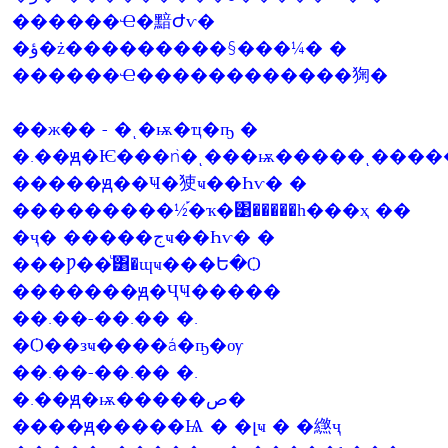
������Ҽ�黯Ժѵ�
�ؤ�ż���������§���¼� �
������Ҽ������������㹼�
��ж�� - �ͺ�ѭ�ҵ�ҧ �
�.��ԭ�Ѥ���ǹ�ͺ���ѭ�����ͺ����
�����ԭ��Ҹ�㹬ҹ��Һѵ� �
���������½֡�ҡ�͹�����һ���ҳ ��
�ҷ� �����جҹ��Һѵ� �
���Ƿ��ͧ͸�ɰҹ���Ե�Ѻ
�������ԭ�ҶҸ�����
��.��-��.�� �.
�Ѻ��зҹ����á�ҧ�ѹ
��.��-��.�� �.
�.��ԭ�ѭ�����ص�
����ԭ�����Ѩ � �լҹ � �繺ҷ