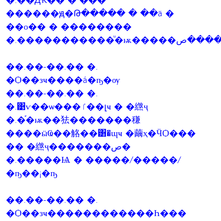
�.�֡�Ԫ�� � ���
������ԭ�Թ����� � ��ä �
��о�� � ��������
��.��-��.�� �.
�Ѻ��зҹ����á�ҧ�ѹ
��.��-��.�� �.
�.͹ѵ��ѡ���ٵ��լҹ � �繺ҷ
�.�֡�ѭ��㹤�������稴
����ӹҨ��觡��͸�ɰҹ �繭ҳ�ӴѺ���
�� �繺ҷ�������ص�
�.�����Ѩ � �����/�����/
�ҧ��¡�ҧ
��.��-��.�� �.
�Ѻ��зҹ������������Һ���