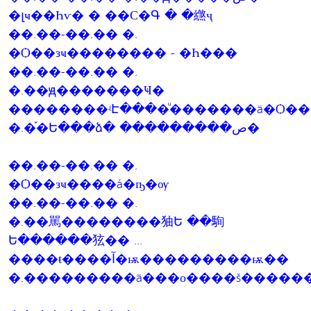
�լҹ��Һѵ� � ��С�Գ � �繺ҷ
��.��-��.�� �.
�Ѻ��зҹ�������� - �Һ���
��.��-��.�� �.
�.��ԭ�������Ҹ�
��������ʵԷ����ͧ�������ä�Ѻ��
�.�֡�Ե���ձ� ���������ص�
��.��-��.�� �.
�Ѻ��зҹ����á�ҧ�ѹ
��.��-��.�� �.
�.��駡��������㹨Ե ��駨
Ե������㹡�� ...
����ŧ����آ�ѭ���������ѭ��
�.���������ä���о����š�����