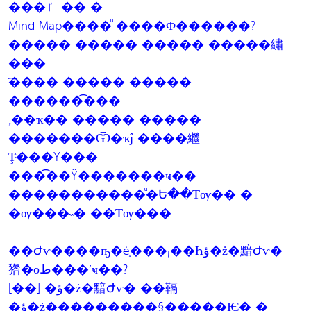
���ٵ÷�� �
Mind Map����ͧ ����Ф������?
����� ����� ����� �����繡
���
͡���� ����� �����
������͡���
;��ҡ�� ����� �����
�������Ѿ�ҡĵ ����繼
Ţͧ���Ÿ���
���͡��Ÿ�������ҹ��
�����������ͧ�Ե��Тѹ�� �
�ѹ���˵� ��Тѹ���
��Ժѵ����ҧ�è֧���¡��Һؤ�ż�黯Ժѵ�
㹾�оط���ʹҹ��?
[��] �ؤ�ż�黯Ժѵ� ��䩹
�ؤ�ż���������§�����Ѥ� �