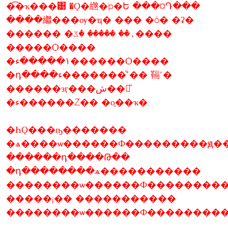
�͡�ҡ���͹ �Ǫ�繺�þ�Ե ���¤Դ���
����繼���ѹ�ҵ� ��� �ó� �ʡ�
������ �ء�� ����� �ػ����
�����Ѻ����
�١�����ء������Ѻ����
�դ����ء�������ͧ˹�� 䩹˹�
������зӷ���ش��觡ͧ
�ء������Ź�� �о֧��ҡ�.
�ҺǪ���ҧ�������
�ѧ����ѡ������Ф���������ԭ��
������դ����Թ��
�դ��������ѧ�����������
��������ѡ������Ф���������
�����¡�� �����������
��������ѡ������Ф���������