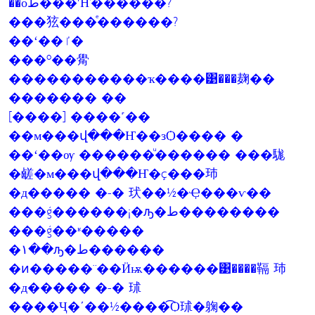
��оط���ʹҤ������?
���㹡���ͤ������?
��ʻ��ٵ�
���º��觷
�����������ҡ����͹���麹��
������� ��
[����] ����˹��
��м���վ���Ҥ��зѺ���� �
��ʻ��ѹ ������ͧ������ ���駹
�鹾�м���վ���Ҥ�ç���㺻
�д����� �-� 㺴��½�Ҿ���ѵ��
���ǵ������¡�ԡ�ط��������
���ǵ��ʶ�����
�١��ԡ�ط������
�ͷ�����¨��Ӥѭ������͹����䩹 㺻
�д����� �-� 㺷
����Ҷ�ʹ��½����͡Ѻ㺷�躹��