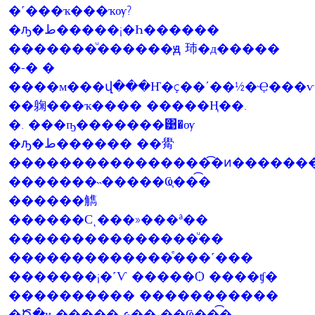
�˹���ҡ���ҡѹ?
�ԡ�ط�����¡�Һ������
�������ͧ������ԭ 㺻�д�����
�-� �
����м���վ���Ҥ�ç��ʹ��½�Ҿ���
��躹���ҡ���� �����Ң��.
�. ���ҧ�������͹�ѹ
�ԡ�ط������ ��觷
����������������͡�ͷ������
�������˵�����Ҩ֧���͡
������觹
������Сͺ���»���ª��
���������������ͧ��
�������������ͤ���˹���
�������¡�˹Ѵ �����Ѻ ����ʧ�
���������� �����������
�Ծ�ҹ �����˵ع�� ��Ҩ֧���͡.