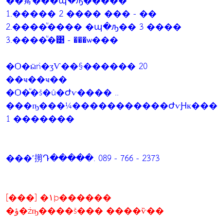
��觷���պ�ԡ�����
1.����� 2 ���� ��� - ��
2.����ͧ���� �պ�ԡ�� 3 ����
3.����ͧ�͹ - ���ѡ���
�Ѻ�ӹǹ�ӡѴ��§������ 20
��ҹ��ҹ��
�Ѻ�ͧ�š�û�Ժѵ���� ..
���ҧ���¼�����������ԺѵԨк���ب�ص��ҹ����
1 �������
���ʹ㨵Դ�����. 089 - 766 - 2373
[���] �١þ������
�ؤ�źҧ����š��� ����ѷ��