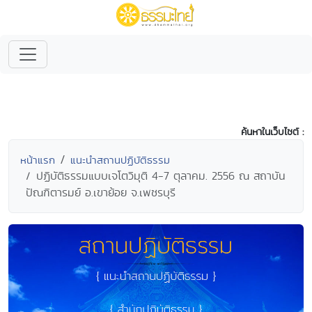
ค้นหาในเว็บไซต์ :
หน้าแรก
แนะนำสถานปฏิบัติธรรม
ปฏิบัติธรรมแบบเจโตวิมุติ 4-7 ตุลาคม. 2556 ณ สถาบัน
ปัณฑิตารมย์ อ.เขาย้อย จ.เพชรบุรี