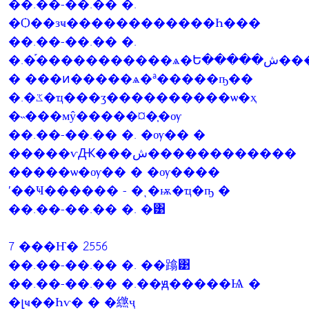
��.��-��.�� �.
�Ѻ��зҹ������������Һ���
��.��-��.�� �.
�.�֡�����������ѧ�Ե�����ش��������Һ���ҧ
� ���ͷ�����ѧ�ª�����ҧ��
�.�ػ�ҵ���ӡ����������ѡ�­ҳ
�˵���мŷ�����¤�֧�ѹ
��.��-��.�� �. �ѹ�� �
�����ѵԪ���ش������������
�����ѡ�ѹ�� � �ѹ����
ʹ��Ҹ������ - �ͺ�ѭ�ҵ�ҧ �
��.��-��.�� �. �͹
7 ���Ҥ� 2556
��.��-��.�� �. ��蹹͹
��.��-��.�� �.��ԭ�����Ѩ �
�լҹ��Һѵ� � �繺ҷ