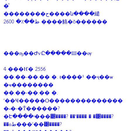
�ͧ
��������ح����ն����繾
ط��٪� 2600 ����觡�õ������
���ҧ��ԺѵԸ�����Ш��ѹ
4 ���Ҥ� 2556
��.��-��.�� �. ŧ����¹ ��ҷ��ѡ
�ҹ��������
��.��-��.�� �.
ʹ��Ҹ�����Ѻ��������������
�˵�-�Ť������?
�Է����ʵ���͹����? ��ʹ���� � �͹����?
��оط���ʹ��͹����?