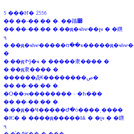
5 ���Ҥ� 2556
��.��-��.�� �. ��蹹͹
��.��-��.�� �.��ԭ�ҹһҹʵ��լҹ � �繺
ҷ
�.��ԭ�ҹһҹʵ�����ռ��ҡ�����ԭ�ҹһҹʵ
�
�.��ԭʵԻѯ�ҹ � �����⾪���� �
�.��ԭ⾪���� �
������Ԫ��������ص�
��.��-��.�� �.
�Ѻ��зҹ�������� - �Һ���
��.��-��.�� �.
�.��ԭ��Ҹ�����Ժ�ó����ͺ����
�Ѥ� � ����ԭ�����Ѩ � �լҹ � �繺
ҷ