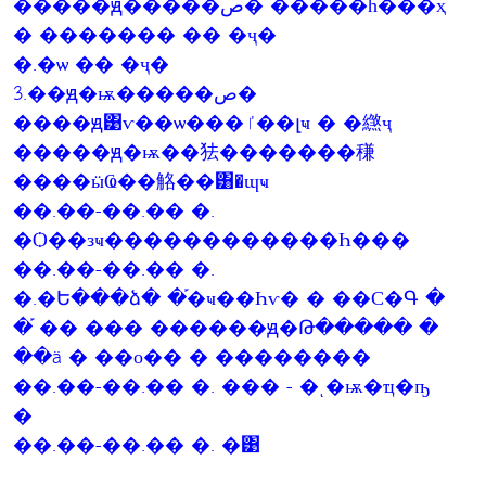
�����ԭ�����ص� �����һ���ҳ
� ������� �� �ҷ�
�.�ѡ �� �ҷ�
3.��ԭ�ѭ�����ص�
����ԭ͹ѵ��ѡ���ٵ��լҹ � �繺ҷ
�����ԭ�ѭ��㹤�������稴
����ӹҨ��觡��͸�ɰҹ
��.��-��.�� �.
�Ѻ��зҹ������������Һ���
��.��-��.�� �.
�.�Ե���ձ� �֡�ҹ��Һѵ� � ��С�Գ �
�֡ �� ��� ������ԭ�Թ����� �
��ä � ��о�� � ��������
��.��-��.�� �. ��� - �ͺ�ѭ�ҵ�ҧ
�
��.��-��.�� �. �͹