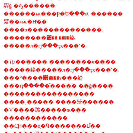
駻ǧ �ԡ������
������ѭ���Ƿ�Ե���ø. ������
繴��»ѭ�Ңͧ��
����з��������������.
��������͹�� ����觡
�����л�гյ���ҭҳ���ʹ�.
�١þ������ ��������ҹ����
�����觡�����л�гյ���ҭҳ���ʹ�.
���º����͹����ɤ���鹷
���դ�����ͧ����� ��ǧ����
�����������������
����͵�����˭����蹵������
�Ѵ����蹹�����ж���
������������
��СԨ���о֧�Ӵ�������蹢ͧ��