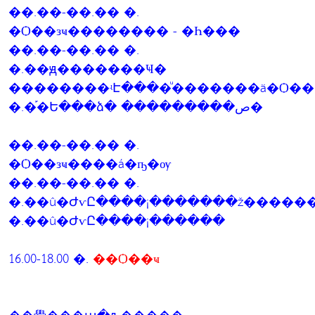
��.��-��.�� �.
�Ѻ��зҹ�������� - �Һ���
��.��-��.�� �.
�.��ԭ�������Ҹ�
��������ʵԷ����ͧ�������ä�Ѻ��
�.�֡�Ե���ձ� ���������ص�
��.��-��.�� �.
�Ѻ��зҹ����á�ҧ�ѹ
��.��-��.�� �.
�.��û�ԺѵԸ����¡�������ž�����
�.��û�ԺѵԸ����¡������
16.00-18.00 �.
��Ѻ��ҹ