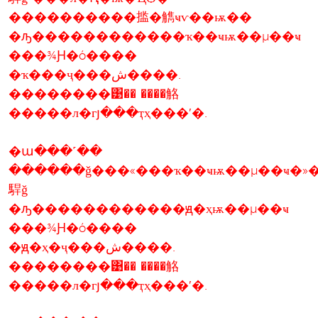
����������㨫�觹ҹѵ��ѭ��
�ԡ������������ҡ��ҹѭ��µ��ҹ
���¾Ԩ�ó����
�ҡ���ҷ���ش����.
��������͹�� ����觡
�����л�гյ���ҭҳ���ʹ�.
�ա���˹��
������ǧ���«���ҡ��ҹѭ��µ��ҹ�»
駻ǧ
�ԡ������������ԭ�ҳѭ��µ��ҹ
���¾Ԩ�ó����
�ԭ�ҳ�ҷ���ش����.
��������͹�� ����觡
�����л�гյ���ҭҳ���ʹ�.